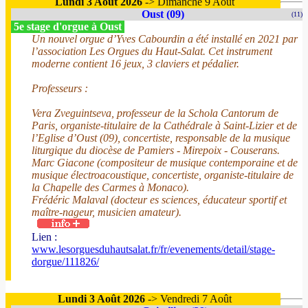
Lundi 3 Août 2026
-> Dimanche 9 Août
Oust (09)
(11)
5e stage d'orgue à Oust
Un nouvel orgue d’Yves Cabourdin a été installé en 2021 par
l’association Les Orgues du Haut-Salat. Cet instrument
moderne contient 16 jeux, 3 claviers et pédalier.
Professeurs :
Vera Zveguintseva, professeur de la Schola Cantorum de
Paris, organiste-titulaire de la Cathédrale à Saint-Lizier et de
l’Eglise d’Oust (09), concertiste, responsable de la musique
liturgique du diocèse de Pamiers - Mirepoix - Couserans.
Marc Giacone (compositeur de musique contemporaine et de
musique électroacoustique, concertiste, organiste-titulaire de
la Chapelle des Carmes à Monaco).
Frédéric Malaval (docteur es sciences, éducateur sportif et
maître-nageur, musicien amateur).
Lien :
www.lesorguesduhautsalat.fr/fr/evenements/detail/stage-
dorgue/111826/
Lundi 3 Août 2026
-> Vendredi 7 Août