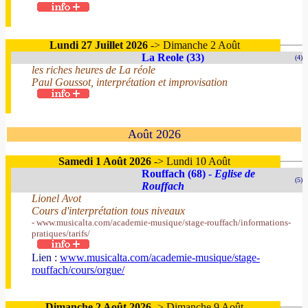
Lundi 27 Juillet 2026
-> Dimanche 2 Août
La Reole (33)
(4)
les riches heures de La réole
Paul Goussot, interprétation et improvisation
Août 2026
Samedi 1 Août 2026
-> Lundi 10 Août
Rouffach (68) -
Eglise de
(5)
Rouffach
Lionel Avot
Cours d'interprétation tous niveaux
- www.musicalta.com/academie-musique/stage-rouffach/informations-
pratiques/tarifs/
Lien :
www.musicalta.com/academie-musique/stage-
rouffach/cours/orgue/
Dimanche 2 Août 2026
-> Dimanche 9 Août