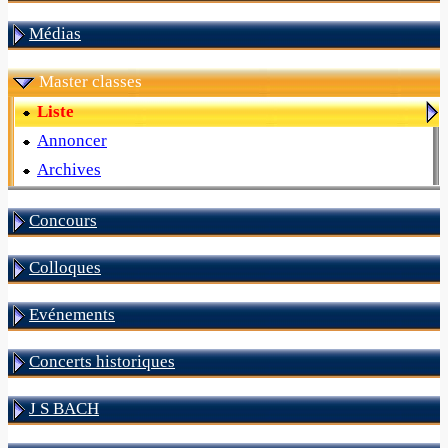
Médias
Master classes
Liste
Annoncer
Archives
Concours
Colloques
Evénements
Concerts historiques
J S BACH