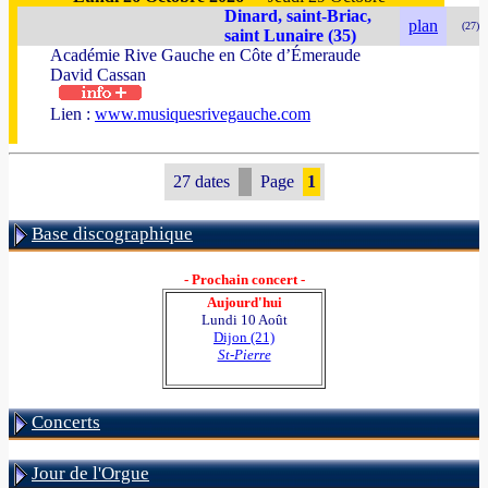
Dinard, saint-Briac,
plan
(27)
saint Lunaire (35)
Académie Rive Gauche en Côte d’Émeraude
David Cassan
Lien :
www.musiquesrivegauche.com
27 dates
Page
1
Base discographique
- Prochain concert -
Aujourd'hui
Lundi 10 Août
Dijon (21)
St-Pierre
Concerts
Jour de l'Orgue