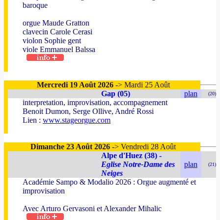
baroque
orgue Maude Gratton
clavecin Carole Cerasi
violon Sophie gent
viole Emmanuel Balssa
Mercredi 19 Août 2026
-> Mardi 25 Août
Gap (05)
plan
(20)
interpretation, improvisation, accompagnement
Benoit Dumon, Serge Ollive, André Rossi
Lien :
www.stageorgue.com
Dimanche 23 Août 2026
-> Vendredi 28 Août
Alpe d'Huez (38) -
Eglise Notre-Dame des
plan
(21)
Neiges
Académie Sampo & Modalio 2026 : Orgue augmenté et
improvisation
Avec Arturo Gervasoni et Alexander Mihalic