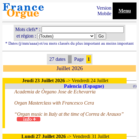
Version
Menu
Mobile
Mots clefs* :
et région :
* Dates (j/mm/aaaa) et/ou mots classés du plus important au moins important
27 dates
Page
1
Juillet 2026
Jeudi 23 Juillet 2026
-> Vendredi 24 Juillet
Palencia (Espagne)
(1)
Academia de Òrgano Jose de Echevarria
Organ Masterclass with Francesco Cera
“Organ music in Italy at the time of Correa de Arauxo”
Lundi 27 Juillet 2026
-> Vendredi 31 Juillet