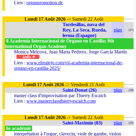
Lien :
organpromotion.de
Lundi 17 Août 2026
-> Samedi 22 Août
Tordesillas, nava del
Rey, La Seca, Rueda,
plan
(17)
lerma (Espagne)
8 Academia Internacional de Órgano en Castilla; 8th
International Organ Academy
Monica Melcova, Juan Maria Pedrero, Jorge García Martín
Lien :
www.elrealejo.com/vii-academia-internacional-de-
organo-en-castilla-2025/
Lundi 17 Août 2026
-> Vendredi 21 Août
Saint-Donat (26)
plan
(18)
master class d'improvisation par Thierry Escaich
Lien :
www.masterclassthierryescaich.com
Lundi 17 Août 2026
-> Samedi 22 Août
Saint-Maximin (83)
plan
(19)
6e académie
interprétation à l'orgue, clavecin, viole de gambe, violon