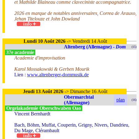
et Mathilde Blaineau comme claveciniste accompagnatrice.
2026 en marque de notables anniversaires, Correa de Arauxo,
Jehan Titelouze et John Dowland
Lundi 10 Août 2026
-> Vendredi 14 Août
Altenberg (Allemagne) -
Dom
(15)
37e academie
Academie d'improvisation
Karol Mossakowski & Gerben Mourik
Lien :
www.altenberger-dommusik.de
Jeudi 13 Août 2026
-> Dimanche 16 Août
Obermarchtal
plan
(16)
(Allemagne)
Orgelakademie Oberschwaben Oao
Vincent Bernhardt
Bach, Böhm, Muffat, Couperin, Grigny, Nivers, Dandrieu,
Du Mage, Clérambault