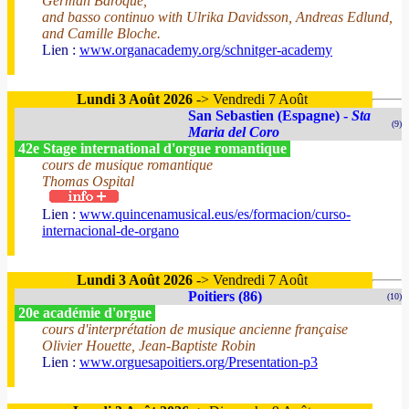
German Baroque,
and basso continuo with Ulrika Davidsson, Andreas Edlund,
and Camille Bloche.
Lien :
www.organacademy.org/schnitger-academy
Lundi 3 Août 2026
-> Vendredi 7 Août
San Sebastien (Espagne) -
Sta
(9)
Maria del Coro
42e Stage international d'orgue romantique
cours de musique romantique
Thomas Ospital
Lien :
www.quincenamusical.eus/es/formacion/curso-
internacional-de-organo
Lundi 3 Août 2026
-> Vendredi 7 Août
Poitiers (86)
(10)
20e académie d'orgue
cours d'interprétation de musique ancienne française
Olivier Houette, Jean-Baptiste Robin
Lien :
www.orguesapoitiers.org/Presentation-p3