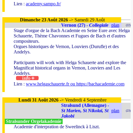
Lien :
academy.sampo.fr/
Dimanche 23 Août 2026
-> Samedi 29 Août
Vernon (27) -
Collegiale
plan
(22)
Stage d'orgue de la Bach Academie en Seine Eure avec Helga
Schauerte, Thème Chavonnes et Fugues de Bach et d'autres
compositeurs.
Orgues historiques de Vernon, Louviers (Durufle) et des
Andelys.
Participants will work with Helga Schauerte and explore the
Magnificat historical organs in Vernon, Louviers and Les
Andelys.
Lien :
www.helgaschauerte.fr ou https://bachacademie.com
Lundi 31 Août 2026
-> Vendredi 4 Septembre
Stralsund (Allemagne) -
St Marien, St Nikolai, St
plan
(23)
Jakobi
Stralsunder Orgelakademie
Academie d'interpration de Sweelinck à Liszt.