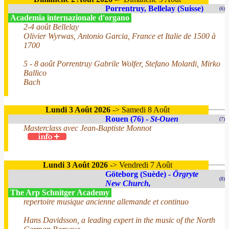
Porrentruy, Bellelay (Suisse)
(6)
Academia internazionale d'organo
2-4 août Bellelay
Olivier Wyrwas, Antonio Garcia, France et Italie de 1500 à
1700
5 - 8 août Porrentruy Gabrile Wolfer, Stefano Molardi, Mirko
Ballico
Bach
Lundi 3 Août 2026
-> Samedi 8 Août
Rouen (76) -
St-Ouen
(7)
Masterclass avec Jean-Baptiste Monnot
Lundi 3 Août 2026
-> Vendredi 7 Août
Göteborg (Suède) -
Örgryte
(8)
New Church,
The Arp Schnitger Academy
repertoire musique ancienne allemande et continuo
Hans Davidsson, a leading expert in the music of the North