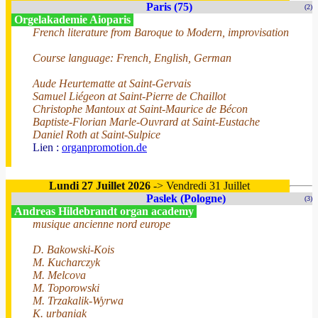
Paris (75)
(2)
Orgelakademie Aioparis
French literature from Baroque to Modern, improvisation
Course language: French, English, German
Aude Heurtematte at Saint-Gervais
Samuel Liégeon at Saint-Pierre de Chaillot
Christophe Mantoux at Saint-Maurice de Bécon
Baptiste-Florian Marle-Ouvrard at Saint-Eustache
Daniel Roth at Saint-Sulpice
Lien :
organpromotion.de
Lundi 27 Juillet 2026
-> Vendredi 31 Juillet
Paslek (Pologne)
(3)
Andreas Hildebrandt organ academy
musique ancienne nord europe
D. Bakowski-Kois
M. Kucharczyk
M. Melcova
M. Toporowski
M. Trzakalik-Wyrwa
K. urbaniak