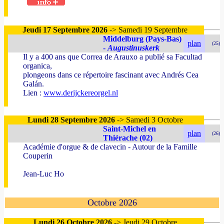
Jeudi 17 Septembre 2026
-> Samedi 19 Septembre
Middelburg (Pays-Bas)
plan
(25)
-
Augustinuskerk
Il y a 400 ans que Correa de Arauxo a publié sa Facultad
organica,
plongeons dans ce répertoire fascinant avec Andrés Cea
Galán.
Lien :
www.derijckereorgel.nl
Lundi 28 Septembre 2026
-> Samedi 3 Octobre
Saint-Michel en
plan
(26)
Thiérache (02)
Académie d'orgue & de clavecin - Autour de la Famille
Couperin
Jean-Luc Ho
Octobre 2026
Lundi 26 Octobre 2026
-> Jeudi 29 Octobre