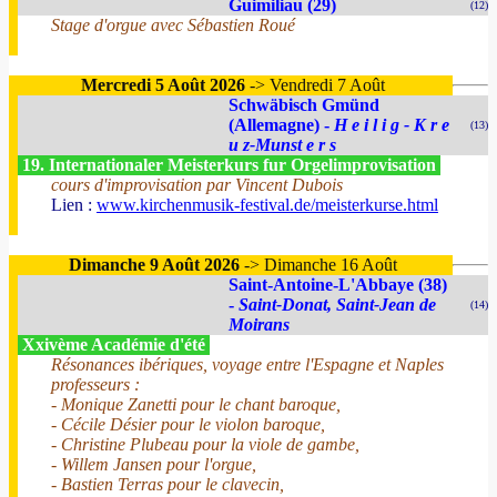
Guimiliau (29)
(12)
Stage d'orgue avec Sébastien Roué
Mercredi 5 Août 2026
-> Vendredi 7 Août
Schwäbisch Gmünd
(Allemagne) -
H e i l i g - K r e
(13)
u z-Munst e r s
19. Internationaler Meisterkurs fur Orgelimprovisation
cours d'improvisation par Vincent Dubois
Lien :
www.kirchenmusik-festival.de/meisterkurse.html
Dimanche 9 Août 2026
-> Dimanche 16 Août
Saint-Antoine-L'Abbaye (38)
-
Saint-Donat, Saint-Jean de
(14)
Moirans
Xxivème Académie d'été
Résonances ibériques, voyage entre l'Espagne et Naples
professeurs :
- Monique Zanetti pour le chant baroque,
- Cécile Désier pour le violon baroque,
- Christine Plubeau pour la viole de gambe,
- Willem Jansen pour l'orgue,
- Bastien Terras pour le clavecin,