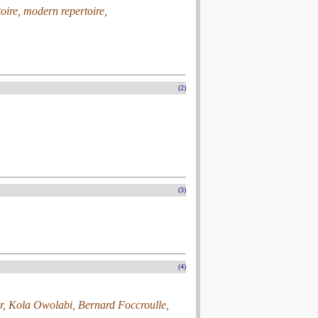
oire, modern repertoire,
(2)
.
(3)
(4)
r, Kola Owolabi, Bernard Foccroulle,