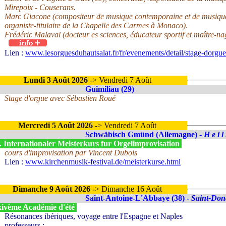
Mirepoix - Couserans.
Marc Giacone (compositeur de musique contemporaine et de musique é
organiste-titulaire de la Chapelle des Carmes à Monaco).
Frédéric Malaval (docteur es sciences, éducateur sportif et maître-n
Lien :
www.lesorguesduhautsalat.fr/fr/evenements/detail/stage-dorgu
Lundi 3 Août 2026
-> Vendredi 7 Août
Guimiliau (29)
Stage d'orgue avec Sébastien Roué
Mercredi 5 Août 2026
-> Vendredi 7 Août
Schwäbisch Gmünd (Allemagne) -
H e i l
. Internationaler Meisterkurs fur Orgelimprovisation
cours d'improvisation par Vincent Dubois
Lien :
www.kirchenmusik-festival.de/meisterkurse.html
Dimanche 9 Août 2026
-> Dimanche 16 Août
Saint-Antoine-L'Abbaye (38) -
Saint-Don
ivème Académie d'été
Résonances ibériques, voyage entre l'Espagne et Naples
professeurs :