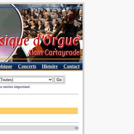
phique
Concerts
Histoire
Contact
 au moins important
(1)