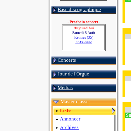
Base discographique
- Prochain concert -
Aujourd'hui
Samedi 8 Août
Rennes (35)
St-Etienne
Concerts
Jour de l'Orgue
Médias
Master classes
Liste
Sm
Annoncer
Archives