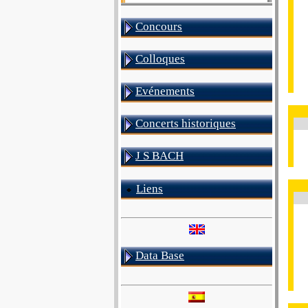
Concours
Colloques
Evénements
Concerts historiques
J S BACH
Liens
Data Base