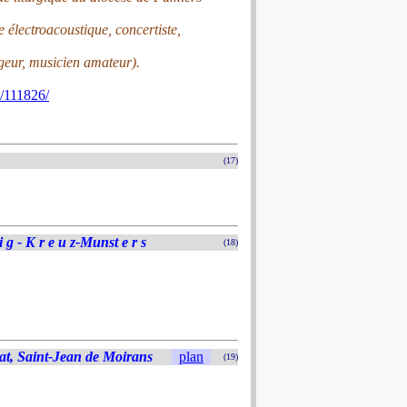
lectroacoustique, concertiste,
ageur, musicien amateur).
e/111826/
(17)
 i g - K r e u z-Munst e r s
(18)
at, Saint-Jean de Moirans
plan
(19)