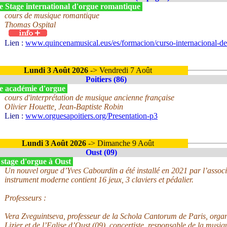
e Stage international d'orgue romantique
cours de musique romantique
Thomas Ospital
Lien :
www.quincenamusical.eus/es/formacion/curso-internacional-d
Lundi 3 Août 2026
-> Vendredi 7 Août
Poitiers (86)
e académie d'orgue
cours d'interprétation de musique ancienne française
Olivier Houette, Jean-Baptiste Robin
Lien :
www.orguesapoitiers.org/Presentation-p3
Lundi 3 Août 2026
-> Dimanche 9 Août
Oust (09)
 stage d'orgue à Oust
Un nouvel orgue d’Yves Cabourdin a été installé en 2021 par l’assoc
instrument moderne contient 16 jeux, 3 claviers et pédalier.
Professeurs :
Vera Zveguintseva, professeur de la Schola Cantorum de Paris, organis
Lizier et de l’Eglise d’Oust (09), concertiste, responsable de la musi