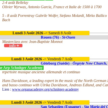
2-4 août Bellelay
Olivier Wyrwas, Antonio Garcia, France et Italie de 1500 à 1700
5 - 8 août Porrentruy Gabrile Wolfer, Stefano Molardi, Mirko Ballico
Bach
Lundi 3 Août 2026
-> Samedi 8 Août
Rouen (76) -
St-Ouen
Masterclass avec Jean-Baptiste Monnot
Lundi 3 Août 2026
-> Vendredi 7 Août
Göteborg (Suède) -
Örgryte New Church,
e Arp Schnitger Academy
repertoire musique ancienne allemande et continuo
Hans Davidsson, a leading expert in the music of the North German
and basso continuo with Ulrika Davidsson, Andreas Edlund, and Cam
Lien :
www.organacademy.org/schnitger-academy
Lundi 3 Août 2026
-> Vendredi 7 Août
San Sebastien (Espagne) -
Sta Maria del 