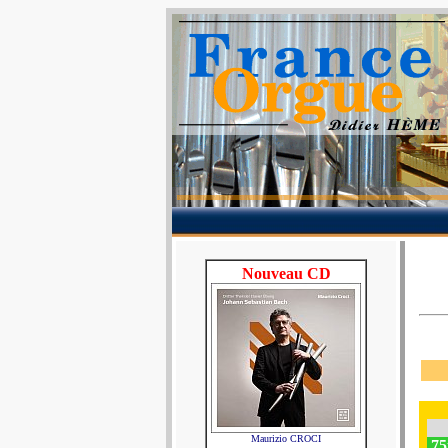
Nouveau CD
Maurizio CROCI
75