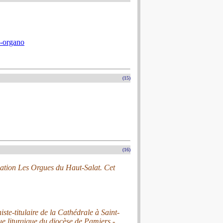
e-organo
(15)
(16)
iation Les Orgues du Haut-Salat. Cet
te-titulaire de la Cathédrale à Saint-
que liturgique du diocèse de Pamiers -