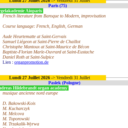
Lundi 27 Juillet 2026
-> Vendredi 31 Juillet
Paris (75)
gelakademie Aioparis
French literature from Baroque to Modern, improvisation
Course language: French, English, German
Aude Heurtematte at Saint-Gervais
Samuel Liégeon at Saint-Pierre de Chaillot
Christophe Mantoux at Saint-Maurice de Bécon
Baptiste-Florian Marle-Ouvrard at Saint-Eustache
Daniel Roth at Saint-Sulpice
Lien :
organpromotion.de
Lundi 27 Juillet 2026
-> Vendredi 31 Juillet
Paslek (Pologne)
dreas Hildebrandt organ academy
musique ancienne nord europe
D. Bakowski-Kois
M. Kucharczyk
M. Melcova
M. Toporowski
M. Trzakalik-Wyrwa