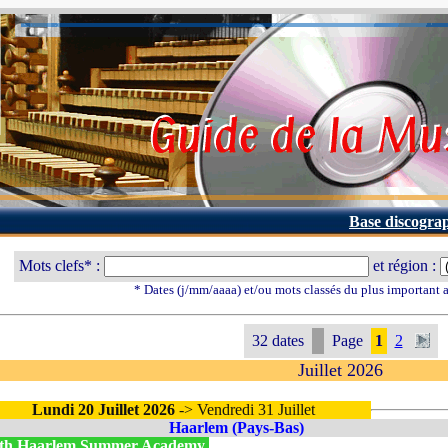
Base discogra
Mots clefs* :
et région :
* Dates (j/mm/aaaa) et/ou mots classés du plus important
32 dates
Page
1
2
Juillet 2026
Lundi 20 Juillet 2026
-> Vendredi 31 Juillet
Haarlem (Pays-Bas)
th Haarlem Summer Academy