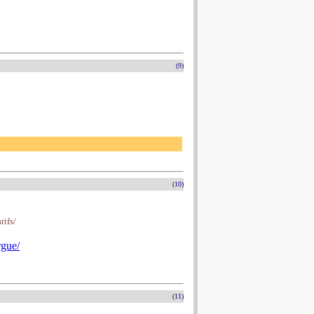
(9)
(10)
rifs/
rgue/
(11)