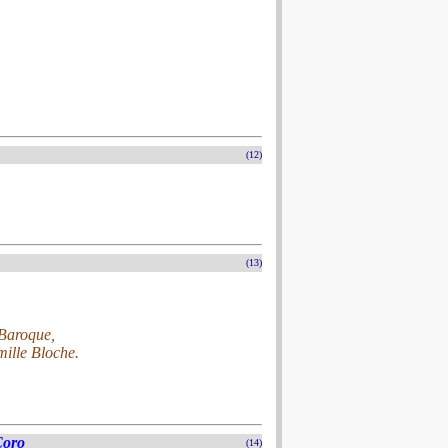
(12)
(13)
 Baroque,
ille Bloche.
Coro
(14)