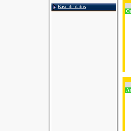
Base de datos
Or
An