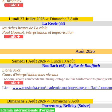
K. urbaniak
Lundi 27 Juillet 2026
-> Dimanche 2 Août
La Reole (33)
les riches heures de La réole
Paul Goussot, interprétation et improvisation
Août 2026
Samedi 1 Août 2026
-> Lundi 10 Août
Rouffach (68) -
Eglise de Rouffach
Lionel Avot
Cours d'interprétation tous niveaux
- www.musicalta.com/academie-musique/stage-rouffach/informations-pratiques/ta
Lien :
www.musicalta.com/academie-musique/stage-rouffach/cours/o
Dimanche 2 Août 2026
-> Dimanche 9 Août
Porrentruy, Bellelay (Suisse)
ademia internazionale d'organo