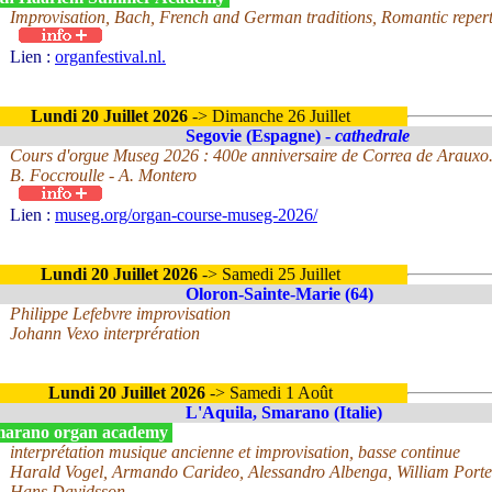
Improvisation, Bach, French and German traditions, Romantic repert
Lien :
organfestival.nl.
Lundi 20 Juillet 2026
-> Dimanche 26 Juillet
Segovie (Espagne) -
cathedrale
Cours d'orgue Museg 2026 : 400e anniversaire de Correa de Arauxo
B. Foccroulle - A. Montero
Lien :
museg.org/organ-course-museg-2026/
Lundi 20 Juillet 2026
-> Samedi 25 Juillet
Oloron-Sainte-Marie (64)
Philippe Lefebvre improvisation
Johann Vexo interprération
Lundi 20 Juillet 2026
-> Samedi 1 Août
L'Aquila, Smarano (Italie)
arano organ academy
interprétation musique ancienne et improvisation, basse continue
Harald Vogel, Armando Carideo, Alessandro Albenga, William Porte
Hans Davidsson