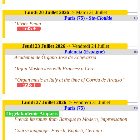
Lundi 20 Juillet 2026
-> Mardi 21 Juillet
Paris (75) -
Ste-Clotilde
(7)
Olivier Penin
Jeudi 23 Juillet 2026
-> Vendredi 24 Juillet
Palencia (Espagne)
(8)
Academia de Òrgano Jose de Echevarria
Organ Masterclass with Francesco Cera
“Organ music in Italy at the time of Correa de Arauxo”
Lundi 27 Juillet 2026
-> Vendredi 31 Juillet
Paris (75)
(9)
Orgelakademie Aioparis
French literature from Baroque to Modern, improvisation
Course language: French, English, German