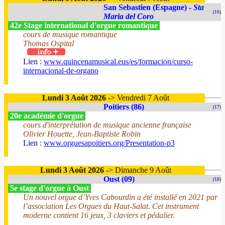
San Sebastien (Espagne) -
Sta
(16)
Maria del Coro
42e Stage international d'orgue romantique
cours de musique romantique
Thomas Ospital
Lien :
www.quincenamusical.eus/es/formacion/curso-
internacional-de-organo
Lundi 3 Août 2026
-> Vendredi 7 Août
Poitiers (86)
(17)
20e académie d'orgue
cours d'interprétation de musique ancienne française
Olivier Houette, Jean-Baptiste Robin
Lien :
www.orguesapoitiers.org/Presentation-p3
Lundi 3 Août 2026
-> Dimanche 9 Août
Oust (09)
(18)
5e stage d'orgue à Oust
Un nouvel orgue d’Yves Cabourdin a été installé en 2021 par
l’association Les Orgues du Haut-Salat. Cet instrument
moderne contient 16 jeux, 3 claviers et pédalier.