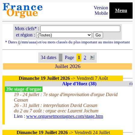
Version
Menu
Mobile
Mots clefs* :
et région :
* Dates (j/mm/aaaa) et/ou mots classés du plus important au moins important
34 dates
Page
1
2
Juillet 2026
Dimanche 19 Juillet 2026
-> Vendredi 7 Août
Alpe d'Huez (38)
(1)
39e stage d'orgue
19 - 24 juillet : 7e stage d'improvisation d'orgue David
Cassan
26 - 31 juillet : interprétation David Cassan
du 2 au 7 août : orgue avec Laurent Jochum
Lien :
www.orguesetmontagnes.com/stage.htm
Dimanche 19 Juillet 2026
-> Vendredi 24 Juillet