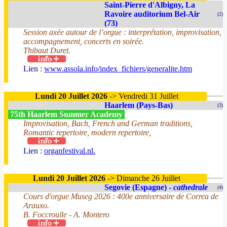
Saint-Pierre d'Albigny, La
Ravoire auditorium Bel-Air
(2)
(73)
Session axée autour de l’orgue : interprétation, improvisation,
accompagnement, concerts en soirée.
Thibaut Duret.
Lien :
www.assola.info/index_fichiers/generalite.htm
Lundi 20 Juillet 2026
-> Vendredi 31 Juillet
Haarlem (Pays-Bas)
(3)
75th Haarlem Summer Academy
Improvisation, Bach, French and German traditions,
Romantic repertoire, modern repertoire,
Lien :
organfestival.nl.
Lundi 20 Juillet 2026
-> Dimanche 26 Juillet
Segovie (Espagne) -
cathedrale
(4)
Cours d'orgue Museg 2026 : 400e anniversaire de Correa de
Arauxo.
B. Foccroulle - A. Montero