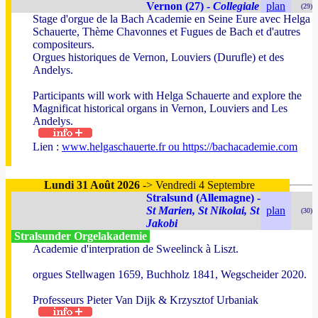
Vernon (27) -
Collegiale
plan
(29)
Stage d'orgue de la Bach Academie en Seine Eure avec Helga
Schauerte, Thème Chavonnes et Fugues de Bach et d'autres
compositeurs.
Orgues historiques de Vernon, Louviers (Durufle) et des
Andelys.
Participants will work with Helga Schauerte and explore the
Magnificat historical organs in Vernon, Louviers and Les
Andelys.
Lien :
www.helgaschauerte.fr ou https://bachacademie.com
Lundi 31 Août 2026
-> Vendredi 4 Septembre
Stralsund (Allemagne) -
St Marien, St Nikolai, St
plan
(30)
Jakobi
Stralsunder Orgelakademie
Academie d'interpration de Sweelinck à Liszt.
orgues Stellwagen 1659, Buchholz 1841, Wegscheider 2020.
Professeurs Pieter Van Dijk & Krzysztof Urbaniak