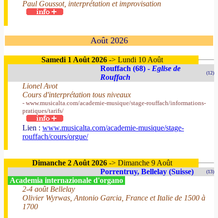
Paul Goussot, interprétation et improvisation
Août 2026
Samedi 1 Août 2026
-> Lundi 10 Août
Rouffach (68) -
Eglise de
(12)
Rouffach
Lionel Avot
Cours d'interprétation tous niveaux
- www.musicalta.com/academie-musique/stage-rouffach/informations-
pratiques/tarifs/
Lien :
www.musicalta.com/academie-musique/stage-
rouffach/cours/orgue/
Dimanche 2 Août 2026
-> Dimanche 9 Août
Porrentruy, Bellelay (Suisse)
(13)
Academia internazionale d'organo
2-4 août Bellelay
Olivier Wyrwas, Antonio Garcia, France et Italie de 1500 à
1700