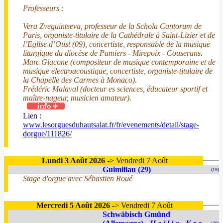
Professeurs :
Vera Zveguintseva, professeur de la Schola Cantorum de
Paris, organiste-titulaire de la Cathédrale à Saint-Lizier et de
l’Eglise d’Oust (09), concertiste, responsable de la musique
liturgique du diocèse de Pamiers - Mirepoix - Couserans.
Marc Giacone (compositeur de musique contemporaine et de
musique électroacoustique, concertiste, organiste-titulaire de
la Chapelle des Carmes à Monaco).
Frédéric Malaval (docteur es sciences, éducateur sportif et
maître-nageur, musicien amateur).
Lien :
www.lesorguesduhautsalat.fr/fr/evenements/detail/stage-
dorgue/111826/
Lundi 3 Août 2026
-> Vendredi 7 Août
Guimiliau (29)
(19)
Stage d'orgue avec Sébastien Roué
Mercredi 5 Août 2026
-> Vendredi 7 Août
Schwäbisch Gmünd