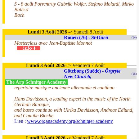
5 - 8 août Porrentruy Gabrile Wolfer, Stefano Molardi, Mirko
Ballico
Bach
Lundi 3 Août 2026
-> Samedi 8 Août
Rouen (76) -
St-Ouen
(14)
Masterclass avec Jean-Baptiste Monnot
Lundi 3 Août 2026
-> Vendredi 7 Août
Göteborg (Suède) -
Örgryte
(15)
New Church,
The Arp Schnitger Academy
repertoire musique ancienne allemande et continuo
Hans Davidsson, a leading expert in the music of the North
German Baroque,
and basso continuo with Ulrika Davidsson, Andreas Edlund,
and Camille Bloche.
Lien :
www.organacademy.org/schnitger-academy
Lundi 3 Août 2026
-> Vendredi 7 Août