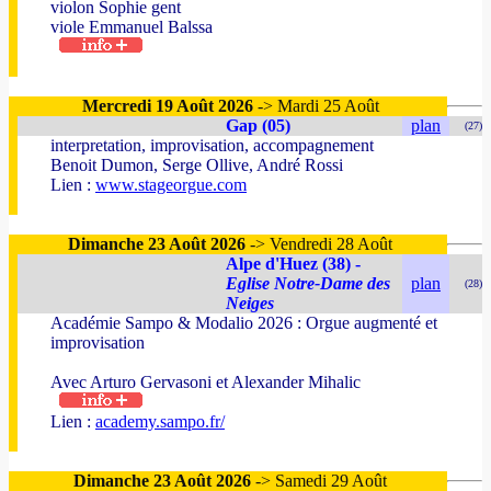
violon Sophie gent
viole Emmanuel Balssa
Mercredi 19 Août 2026
-> Mardi 25 Août
Gap (05)
plan
(27)
interpretation, improvisation, accompagnement
Benoit Dumon, Serge Ollive, André Rossi
Lien :
www.stageorgue.com
Dimanche 23 Août 2026
-> Vendredi 28 Août
Alpe d'Huez (38) -
Eglise Notre-Dame des
plan
(28)
Neiges
Académie Sampo & Modalio 2026 : Orgue augmenté et
improvisation
Avec Arturo Gervasoni et Alexander Mihalic
Lien :
academy.sampo.fr/
Dimanche 23 Août 2026
-> Samedi 29 Août