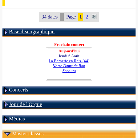
34 dates
Page
1
2
Base discographique
- Prochain concert -
Aujourd'hui
Jeudi 6 Août
La Bernerie en Retz (44)
Notre Dame de Bon
Secours
Concerts
Jour de l'Orgue
Médias
Master classes