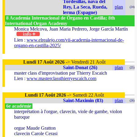
Tordesillas, nava del
Rey, La Seca, Rueda,
plan
(24)
lerma (Espagne)
8 Academia Internacional de Órgano en Castilla; 8th
International Organ Academy
Monica Melcova, Juan Maria Pedrero, Jorge García Martín
Lien :
www.elrealejo.com/vii-academia-internacional-de-
organo-en-castilla-2025/
Lundi 17 Août 2026
-> Vendredi 21 Août
Saint-Donat (26)
plan
(25)
master class d'improvisation par Thierry Escaich
Lien :
www.masterclassthierryescaich.com
Lundi 17 Août 2026
-> Samedi 22 Août
Saint-Maximin (83)
plan
(26)
6e académie
interprétation à l'orgue, clavecin, viole de gambe, violon
baroque
orgue Maude Gratton
clavecin Carole Cerasi