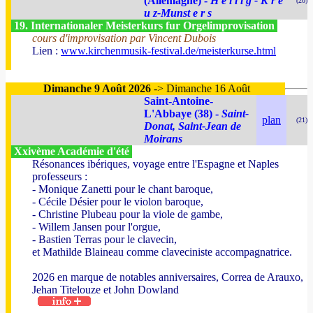
(Allemagne) -
H e i l i g - K r e
(20)
u z-Munst e r s
19. Internationaler Meisterkurs fur Orgelimprovisation
cours d'improvisation par Vincent Dubois
Lien :
www.kirchenmusik-festival.de/meisterkurse.html
Dimanche 9 Août 2026
-> Dimanche 16 Août
Saint-Antoine-
L'Abbaye (38) -
Saint-
plan
(21)
Donat, Saint-Jean de
Moirans
Xxivème Académie d'été
Résonances ibériques, voyage entre l'Espagne et Naples
professeurs :
- Monique Zanetti pour le chant baroque,
- Cécile Désier pour le violon baroque,
- Christine Plubeau pour la viole de gambe,
- Willem Jansen pour l'orgue,
- Bastien Terras pour le clavecin,
et Mathilde Blaineau comme claveciniste accompagnatrice.
2026 en marque de notables anniversaires, Correa de Arauxo,
Jehan Titelouze et John Dowland