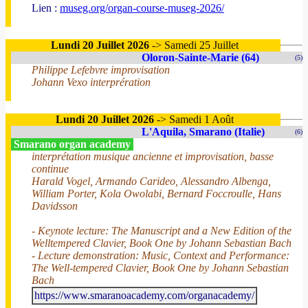
Lien :
museg.org/organ-course-museg-2026/
Lundi 20 Juillet 2026
-> Samedi 25 Juillet
Oloron-Sainte-Marie (64)
(5)
Philippe Lefebvre improvisation
Johann Vexo interprération
Lundi 20 Juillet 2026
-> Samedi 1 Août
L'Aquila, Smarano (Italie)
(6)
Smarano organ academy
interprétation musique ancienne et improvisation, basse
continue
Harald Vogel, Armando Carideo, Alessandro Albenga,
William Porter, Kola Owolabi, Bernard Foccroulle, Hans
Davidsson
- Keynote lecture: The Manuscript and a New Edition of the
Welltempered Clavier, Book One by Johann Sebastian Bach
- Lecture demonstration: Music, Context and Performance:
The Well-tempered Clavier, Book One by Johann Sebastian
Bach
https://www.smaranoacademy.com/organacademy/