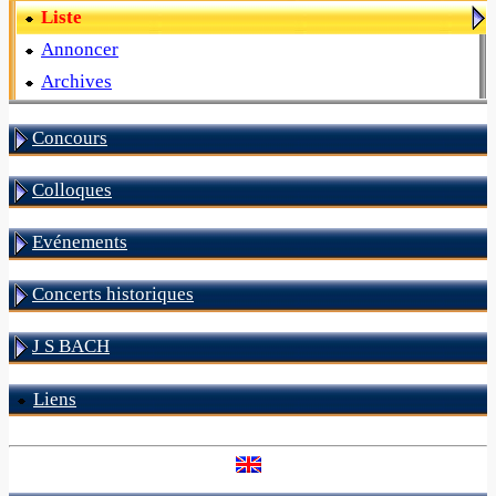
Liste
Annoncer
Archives
Concours
Colloques
Evénements
Concerts historiques
J S BACH
Liens