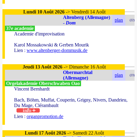
Lundi 10 Août 2026
-> Vendredi 14 Août
Altenberg (Allemagne)
plan
(22)
-
Dom
37e academie
Academie d'improvisation
Karol Mossakowski & Gerben Mourik
Lien :
www.altenberger-dommusik.de
Jeudi 13 Août 2026
-> Dimanche 16 Août
Obermarchtal
plan
(23)
(Allemagne)
Orgelakademie Oberschwaben Oao
Vincent Bernhardt
Bach, Böhm, Muffat, Couperin, Grigny, Nivers, Dandrieu,
Du Mage, Clérambault
Lien :
organpromotion.de
Lundi 17 Août 2026
-> Samedi 22 Août