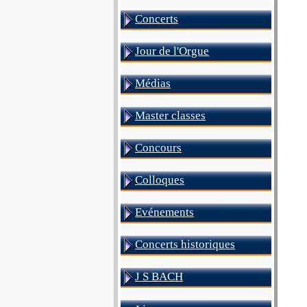
Concerts
Jour de l'Orgue
Médias
Master classes
Concours
Colloques
Evénements
Concerts historiques
J S BACH