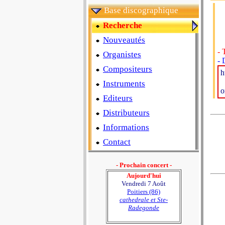
Base discographique
Recherche
Nouveautés
- 
Organistes
- 
Compositeurs
h
Instruments
o
Editeurs
Distributeurs
Informations
Contact
- Prochain concert -
Aujourd'hui
Vendredi 7 Août
Poitiers (86)
cathedrale et Ste-
Radegonde