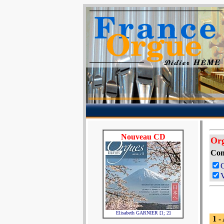
Nouveau CD
Org
Com
V
Elisabeth GARNIER [1; 2]
1 -