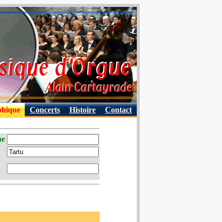
phique
Concerts
Histoire
Contact
ue