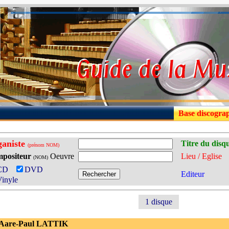
Base discogra
aniste
Titre du disq
(prénom NOM)
positeur
Oeuvre
Lieu / Eglise
(NOM)
CD
DVD
Editeur
inyle
1 disque
 Aare-Paul LATTIK