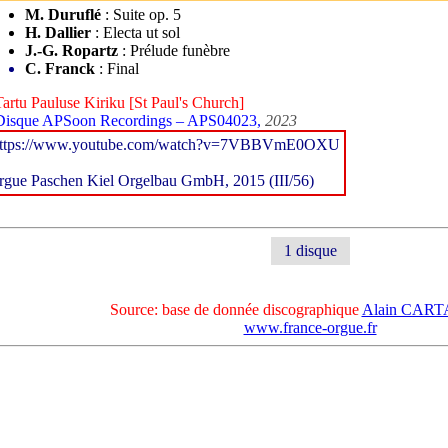
M. Duruflé
: Suite op. 5
H. Dallier
: Electa ut sol
J.-G. Ropartz
: Prélude funèbre
C. Franck
: Final
Tartu Pauluse Kiriku [St Paul's Church]
Disque APSoon Recordings – APS04023,
2023
ttps://www.youtube.com/watch?v=7VBBVmE0OXU
rgue Paschen Kiel Orgelbau GmbH, 2015 (III/56)
1 disque
Source: base de donnée discographique
Alain CAR
www.france-orgue.fr