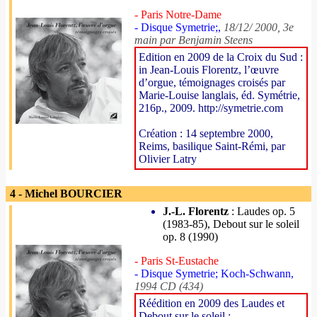
- Paris Notre-Dame
- Disque Symetrie;,
18/12/ 2000, 3e
main par Benjamin Steens
Edition en 2009 de la Croix du Sud :
in Jean-Louis Florentz, l’œuvre
d’orgue, témoignages croisés par
Marie-Louise langlais, éd. Symétrie,
216p., 2009. http://symetrie.com
Création : 14 septembre 2000,
Reims, basilique Saint-Rémi, par
Olivier Latry
4 - Michel BOURCIER
J.-L. Florentz
: Laudes op. 5
(1983-85), Debout sur le soleil
op. 8 (1990)
- Paris St-Eustache
- Disque Symetrie; Koch-Schwann,
1994 CD (434)
Réédition en 2009 des Laudes et
Debout sur le soleil :