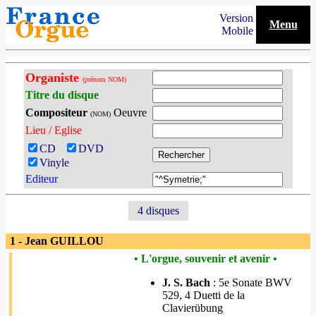
Version
Menu
Mobile
Organiste
(prénom NOM)
Titre du disque
Compositeur
Oeuvre
(NOM)
Lieu / Eglise
CD
DVD
Vinyle
Editeur
4 disques
1 - Jean GUILLOU
• L'orgue, souvenir et avenir •
J. S. Bach
: 5e Sonate BWV
529, 4 Duetti de la
Clavierübung