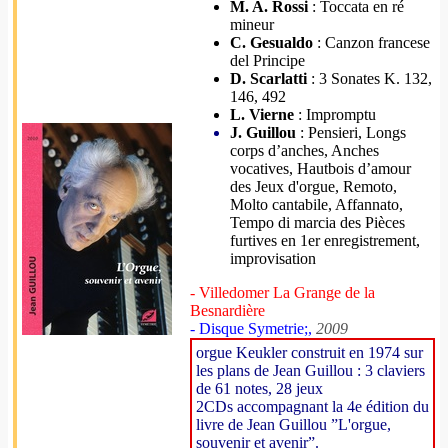
M. A. Rossi
: Toccata en ré
mineur
C. Gesualdo
: Canzon francese
del Principe
D. Scarlatti
: 3 Sonates K. 132,
146, 492
L. Vierne
: Impromptu
J. Guillou
: Pensieri, Longs
corps d’anches, Anches
vocatives, Hautbois d’amour
des Jeux d'orgue, Remoto,
Molto cantabile, Affannato,
Tempo di marcia des Pièces
furtives en 1er enregistrement,
improvisation
- Villedomer La Grange de la
Besnardière
- Disque Symetrie;,
2009
orgue Keukler construit en 1974 sur
les plans de Jean Guillou : 3 claviers
de 61 notes, 28 jeux
2CDs accompagnant la 4e édition du
livre de Jean Guillou ”L'orgue,
souvenir et avenir”.