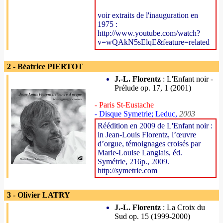
voir extraits de l'inauguration en
1975 :
http://www.youtube.com/watch?
v=wQAkN5sElqE&feature=related
2 - Béatrice PIERTOT
J.-L. Florentz
: L'Enfant noir -
Prélude op. 17, 1 (2001)
- Paris St-Eustache
- Disque Symetrie; Leduc,
2003
Réédition en 2009 de L'Enfant noir :
in Jean-Louis Florentz, l’œuvre
d’orgue, témoignages croisés par
Marie-Louise Langlais, éd.
Symétrie, 216p., 2009.
http://symetrie.com
3 - Olivier LATRY
J.-L. Florentz
: La Croix du
Sud op. 15 (1999-2000)