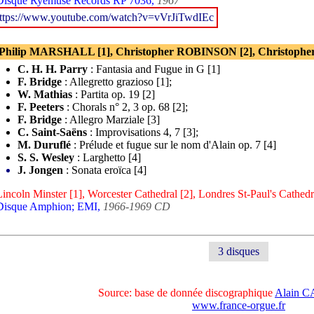
Disque Ryemuse Records RP 7036,
1967
ttps://www.youtube.com/watch?v=vVrJiTwdIEc
 Philip MARSHALL [1], Christopher ROBINSON [2], Christophe
C. H. H. Parry
: Fantasia and Fugue in G [1]
F. Bridge
: Allegretto grazioso [1];
W. Mathias
: Partita op. 19 [2]
F. Peeters
: Chorals n° 2, 3 op. 68 [2];
F. Bridge
: Allegro Marziale [3]
C. Saint-Saëns
: Improvisations 4, 7 [3];
M. Duruflé
: Prélude et fugue sur le nom d'Alain op. 7 [4]
S. S. Wesley
: Larghetto [4]
J. Jongen
: Sonata eroïca [4]
Lincoln Minster [1], Worcester Cathedral [2], Londres St-Paul's Cathedr
Disque Amphion; EMI,
1966-1969 CD
3 disques
Source: base de donnée discographique
Alain 
www.france-orgue.fr