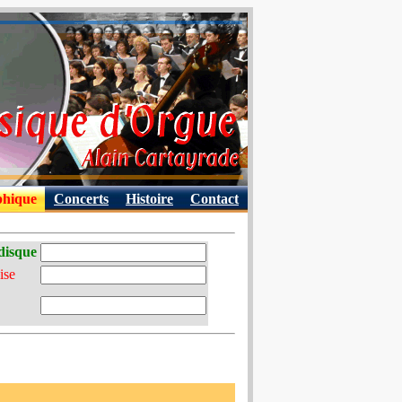
phique
Concerts
Histoire
Contact
disque
ise