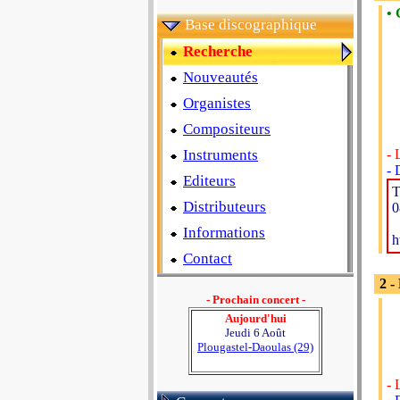
• 
Base discographique
Recherche
Nouveautés
Organistes
Compositeurs
Instruments
- 
-
Editeurs
T
Distributeurs
0
Informations
h
Contact
2 -
- Prochain concert -
Aujourd'hui
Jeudi 6 Août
Plougastel-Daoulas (29)
- 