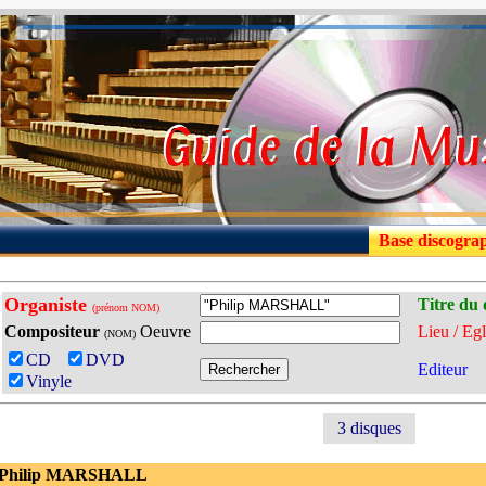
Base discogra
Organiste
Titre du 
(prénom NOM)
Compositeur
Oeuvre
Lieu / Egl
(NOM)
CD
DVD
Editeur
Vinyle
3 disques
 Philip MARSHALL