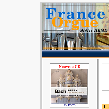
Nouveau CD
Kei KOÏTO
1 -