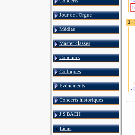
- 
Concerts
h
Jour de l'Orgue
3 -
Médias
Master classes
Concours
Colloques
- 
Evénements
- 
Concerts historiques
J S BACH
Liens