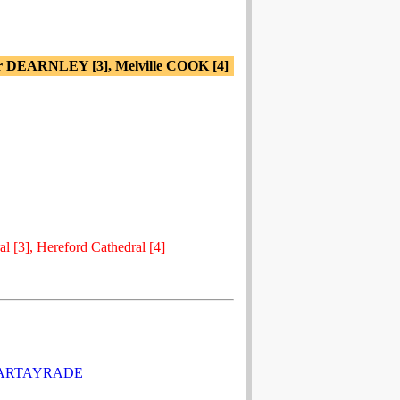
r DEARNLEY [3], Melville COOK [4]
al [3], Hereford Cathedral [4]
CARTAYRADE