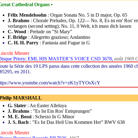
Great Cathedral Organs •
Félix Mendelssohn
: Organ Sonata No. 5 in D major, Op. 65
J. Brahms
: Chorale Preludes, Op. 122— No. 8, Es ist em' Ros' en
verlangen (second setting); No. 11, 0 Welt, ich muss dich lassen
C. Wood
: Prelude on ”St Mary”
F. Bridge
: Allegretto grazioso; Andantino
C. H. H. Parry
: Fantasia and Fugue in G
Lincoln Minster
 Disque Priory; EMI, HIS MASTER’S VOICE CSD 3678,
août 1969 
oute la Série des 19 LPS parus dans cette collection des années 1960 
85295, en 2011.
ttps://www.youtube.com/watch?v=zK1yTYOsXcY
 Philip MARSHALL
G. Slater
: An Easter Alleluya
J. Brahms
: ”Es Ist Ein Ros' Entsprungen”
M. E. Bossi
: Scherzo In G Minor
J. S. Bach
: ”Es Ist Das Heil Uns Kommen Her” BWV 638
Lincoln Minster