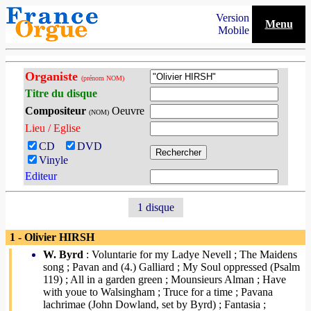
Version
Menu
Mobile
Organiste
(prénom NOM)
Titre du disque
Compositeur
Oeuvre
(NOM)
Lieu / Eglise
CD
DVD
Vinyle
Editeur
1 disque
1 - Olivier HIRSH
W. Byrd
: Voluntarie for my Ladye Nevell ; The Maidens
song ; Pavan and (4.) Galliard ; My Soul oppressed (Psalm
119) ; All in a garden green ; Mounsieurs Alman ; Have
with youe to Walsingham ; Truce for a time ; Pavana
lachrimae (John Dowland, set by Byrd) ; Fantasia ;