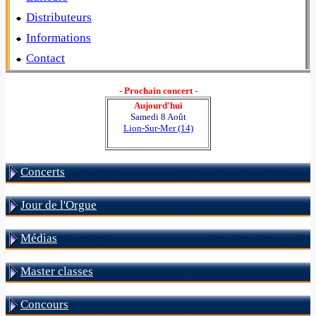
Distributeurs
Informations
Contact
- Prochain concert -
Aujourd'hui
Samedi 8 Août
Lion-Sur-Mer (14)
Concerts
Jour de l'Orgue
Médias
Master classes
Concours