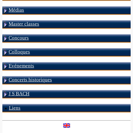
Médias
Master classes
Concours
Colloques
Evénements
Concerts historiques
J S BACH
Liens