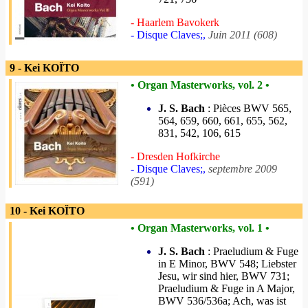
- Haarlem Bavokerk
- Disque Claves;,
Juin 2011 (608)
9 - Kei KOÏTO
• Organ Masterworks, vol. 2 •
J. S. Bach
: Pièces BWV 565,
564, 659, 660, 661, 655, 562,
831, 542, 106, 615
- Dresden Hofkirche
- Disque Claves;,
septembre 2009
(591)
10 - Kei KOÏTO
• Organ Masterworks, vol. 1 •
J. S. Bach
: Praeludium & Fuge
in E Minor, BWV 548; Liebster
Jesu, wir sind hier, BWV 731;
Praeludium & Fuge in A Major,
BWV 536/536a; Ach, was ist