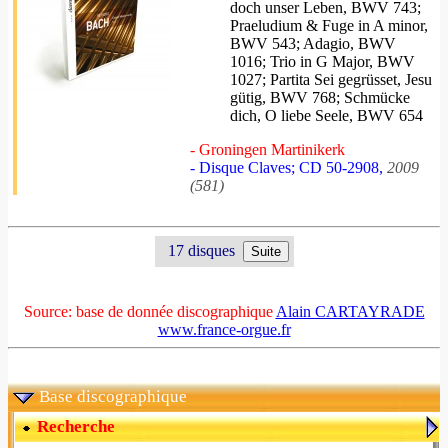
doch unser Leben, BWV 743;
Praeludium & Fuge in A minor,
BWV 543; Adagio, BWV
1016; Trio in G Major, BWV
1027; Partita Sei gegrüsset, Jesu
gütig, BWV 768; Schmücke
dich, O liebe Seele, BWV 654
- Groningen Martinikerk
- Disque Claves; CD 50-2908,
2009
(581)
17 disques
Source: base de donnée discographique
Alain CARTAYRADE
www.france-orgue.fr
Base discographique
Recherche