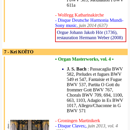
611a
- Wolfegg Katharinakirche
- Disque Deutsche Harmonia Mundi-
Sony music,
juin 2014 (637)
Orgue Johann Jakob Hör (1736),
restauration Hermann Weber (2008)
7 - Kei KOÏTO
• Organ Masterworks, vol. 4 •
J. S. Bach
: Passacaglia BWV
582, Preludes et fugues BWV
549 et 547, Fantaisie et Fugue
BWV 537, Partita O Gott du
frommer Gott BWV 767,
Chorals BWV 709, 694, 1100,
663, 1103, Adagio in Es BWV
1017, Allegro/Chaconne in G
BWV 571
- Groningen Martinikerk
- Disque Claves;,
juin 2013, vol. 4