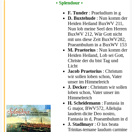
• Splendour •
F. Tunder
: Praeludium in g
D. Buxtehude
: Nun komm der
Heiden Heiland BuxWV 211,
Nun lob meine Seel den Herren
BuxWV 212, Wär Gott nicht
mit uns diese Zeit BuxWV282,
Praeambulum in a BuxWV 153
M. Praetorius
: Nun komm der
Heiden Heiland, Lob sei Gott,
Christe der du bist Tag und
Licht
Jacob Praetorius
: Christum
wir sollen loben schon, Vater
unser im Himmelreich
J. Decker
: Christum wir sollen
loben schon, Vater unser im
Himmelreich
H. Scheidemann
: Fantasia in
G major, BWV572, Allelujia
laudem dicite Deo nostro,
Fantasia in d, Praeambulum in d
J. Stadlmayr
: O lux beata
Trinitas-temane laudum carmine