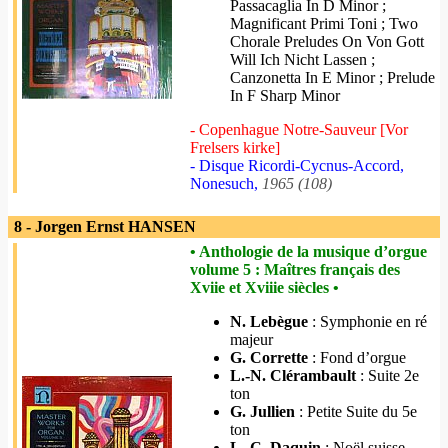
Passacaglia In D Minor ;
Magnificant Primi Toni ; Two
Chorale Preludes On Von Gott
Will Ich Nicht Lassen ;
Canzonetta In E Minor ; Prelude
In F Sharp Minor
- Copenhague Notre-Sauveur [Vor
Frelsers kirke]
- Disque Ricordi-Cycnus-Accord,
Nonesuch,
1965 (108)
8 - Jorgen Ernst HANSEN
• Anthologie de la musique d’orgue
volume 5 : Maîtres français des
Xviie et Xviiie siècles •
N. Lebègue
: Symphonie en ré
majeur
G. Corrette
: Fond d’orgue
L.-N. Clérambault
: Suite 2e
ton
G. Jullien
: Petite Suite du 5e
ton
L.-C. Daquin
: Noël suisse