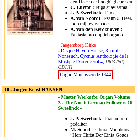
den Heer seer hoogh' ghepresen
C. Luyton
: Fuga suavissima
J. P. Sweelinck
: Fantasia
A. van Noordt
: Psalm 6, Heer,
toon mij uw genade
A. van den Kerckhoven
:
Fantasia pro duplici organo
- Jaegersborg Kirke
- Disque Haydn House; Ricordi,
Nonesuch, Cycnus-Anthologie de la
Musique D'orgue vol.4,
1963 (86)
CDHH
Orgue Marcussen de 1944
10 - Jorgen Ernst HANSEN
• Master Works for Organ Volume
3 - The North German Followers Of
Sweelinck •
J. P. Sweelinck
: Praeludium
pedaliter
M. Schildt
: Choral Variations
”Herr Christ Der Einig Gottes