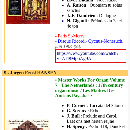
A. Raison
: Quoniam tu solus
sanctus
J.-F. Dandrieu
: Dialogue
N. Gigault
: Préludes du 3e et
4e ton
- Paris St-Merry
- Disque Ricordi- Cycnus-Nonesuch,
juin 1964 (98)
https://www.youtube.com/watch?
v=ATt8Mp6Ag9A
9 - Jorgen Ernst HANSEN
• Master Works For Organ Volume
7 - The Netherlands : 17th century
organ music / Les Maîtres Des
Anciens Pays-bas •
P. Cornet
: Toccata del 3 tono
G. Scronx
: Echo
J. Bull
: Prelude and Carol,
Laet ons met herten reijne
H. Speuÿ
: Psalm 118, Dancket