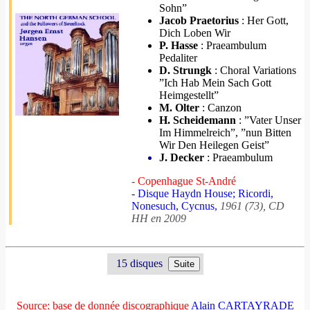
Sohn”
Jacob Praetorius
: Her Gott,
Dich Loben Wir
P. Hasse
: Praeambulum
Pedaliter
D. Strungk
: Choral Variations
”Ich Hab Mein Sach Gott
Heimgestellt”
M. Olter
: Canzon
H. Scheidemann
: ”Vater Unser
Im Himmelreich”, ”nun Bitten
Wir Den Heilegen Geist”
J. Decker
: Praeambulum
- Copenhague St-André
- Disque Haydn House; Ricordi,
Nonesuch, Cycnus,
1961 (73), CD
HH en 2009
15 disques
Source: base de donnée discographique
Alain CARTAYRADE