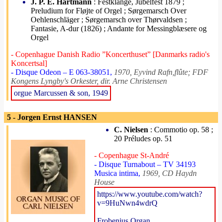
J. P. E. Hartmann
: Festklange, Jubelfest 1879 ;
Preludium for Fløjte of Orgel ; Sørgemarsch Over
Oehlenschläger ; Sørgemarsch over Thørvaldsen ;
Fantasie, A-dur (1826) ; Andante for Messingblæsere og
Orgel
- Copenhague Danish Radio ”Koncerthuset” [Danmarks radio's
Koncertsal]
- Disque Odeon – E 063-38051,
1970, Eyvind Rafn,flûte; FDF
Kongens Lyngby's Orkester, dir. Arne Christensen
orgue Marcussen & son, 1949
5 - Jorgen Ernst HANSEN
C. Nielsen
: Commotio op. 58 ;
20 Préludes op. 51
- Copenhague St-André
- Disque Turnabout – TV 34193
Musica intima,
1969, CD Haydn
House
https://www.youtube.com/watch?
v=9HuNwn4wdrQ
Frobenius Organ