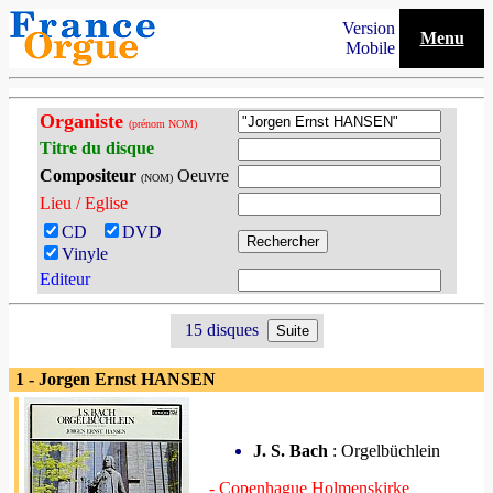
Version
Menu
Mobile
Organiste
(prénom NOM)
Titre du disque
Compositeur
Oeuvre
(NOM)
Lieu / Eglise
CD
DVD
Vinyle
Editeur
15 disques
1 - Jorgen Ernst HANSEN
J. S. Bach
: Orgelbüchlein
- Copenhague Holmenskirke