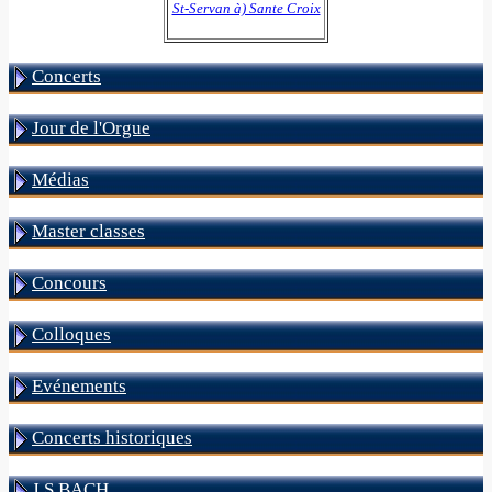
St-Servan à) Sante Croix
Concerts
Jour de l'Orgue
Médias
Master classes
Concours
Colloques
Evénements
Concerts historiques
J S BACH