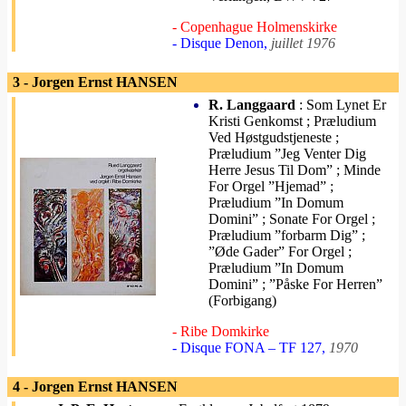
- Copenhague Holmenskirke
- Disque Denon,
juillet 1976
3 - Jorgen Ernst HANSEN
R. Langgaard
: Som Lynet Er
Kristi Genkomst ; Præludium
Ved Høstgudstjeneste ;
Præludium ”Jeg Venter Dig
Herre Jesus Til Dom” ; Minde
For Orgel ”Hjemad” ;
Præludium ”In Domum
Domini” ; Sonate For Orgel ;
Præludium ”forbarm Dig” ;
”Øde Gader” For Orgel ;
Præludium ”In Domum
Domini” ; ”Påske For Herren”
(Forbigang)
- Ribe Domkirke
- Disque FONA – TF 127,
1970
4 - Jorgen Ernst HANSEN