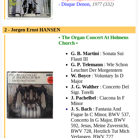
- Disque Denon,
1977 (332)
2 - Jorgen Ernst HANSEN
• The Organ Concert At Holmens
Church •
G. B. Martini
: Sonata Sui
Flauti III
G. P. Telemann
: Wie Schon
Leuchtet Der Morgenstern
W. Boyce
: Voluntary In D
Major
J. G. Walther
: Concerto Del
Sigr. Torelli
J. Pachelbel
: Ciacona In F
Minor
J. S. Bach
: Fantasia And
Fugue In C Minor, BWV 537,
Concerto In G Major, BWV
592, Jesus, Meine Zuversicht,
BWV 728, Herzlich Tut Mich
Verlangen, BWV 727