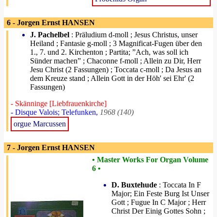
6 - Jorgen Ernst HANSEN
J. Pachelbel
: Präludium d-moll ; Jesus Christus, unser
Heiland ; Fantasie g-moll ; 3 Magnificat-Fugen über den
1., 7. und 2. Kirchenton ; Partita; ”Ach, was soll ich
Sünder machen” ; Chaconne f-moll ; Allein zu Dir, Herr
Jesu Christ (2 Fassungen) ; Toccata c-moll ; Da Jesus an
dem Kreuze stand ; Allein Gott in der Höh' sei Ehr' (2
Fassungen)
- Skänninge [Liebfrauenkirche]
- Disque Valois; Telefunken,
1968 (140)
orgue Marcussen
7 - Jorgen Ernst HANSEN
• Master Works For Organ Volume
6 •
D. Buxtehude
: Toccata In F
Major; Ein Feste Burg Ist Unser
Gott ; Fugue In C Major ; Herr
Christ Der Einig Gottes Sohn ;