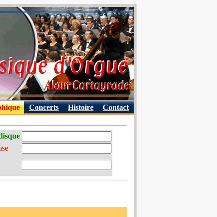
phique
Concerts
Histoire
Contact
disque
ise