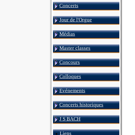
Concerts
Jour de l'Orgue
Médias
Master classes
Concours
Colloques
Evénements
Concerts historiques
J S BACH
Liens