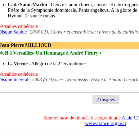
L. de Saint-Martin
: Oeuvres pour choeur, cuivres et deux orgues 
Prière de la Symphonie dominicale, Panis angelicus, A la gloire de 
Hymne Te sancte rursus.
Versailles cathédrale
Disque Saphir;,
2006 CD, Choeur et ensemble de cuivres de la cathédrale
 Jean-Pierre MILLIOUD
Noël à Versailles- Un Hommage à André Fleury •
L. Vierne
: Allegro de la 2° Symphonie
Versailles cathédrale
Disque Intégral;,
2003 (524) avec Lemanissier, Escaïch, Simon, Désarb
2 disques
Source: base de donnée discographique
Alain 
www.france-orgue.fr