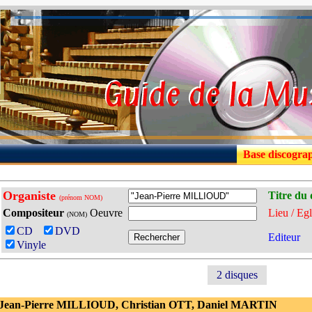
Base discogra
Organiste
Titre du 
(prénom NOM)
Compositeur
Oeuvre
Lieu / Egl
(NOM)
CD
DVD
Editeur
Vinyle
2 disques
 Jean-Pierre MILLIOUD, Christian OTT, Daniel MARTIN