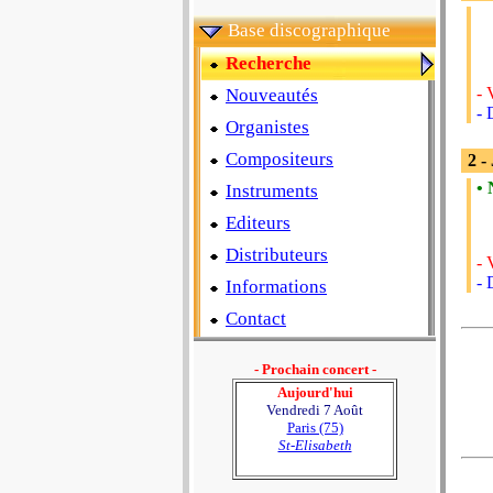
Base discographique
Recherche
- 
Nouveautés
- 
Organistes
Compositeurs
2 -
• 
Instruments
Editeurs
Distributeurs
- 
- 
Informations
Contact
- Prochain concert -
Aujourd'hui
Vendredi 7 Août
Paris (75)
St-Elisabeth