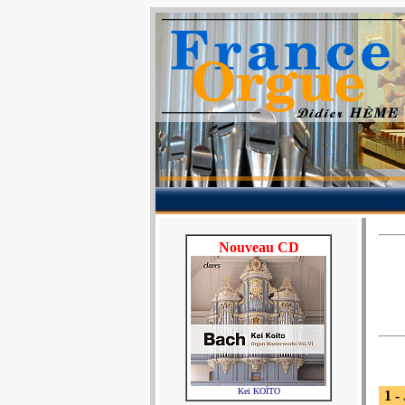
Nouveau CD
Kei KOÏTO
1 -