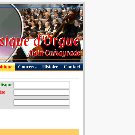
phique
Concerts
Histoire
Contact
disque
ise