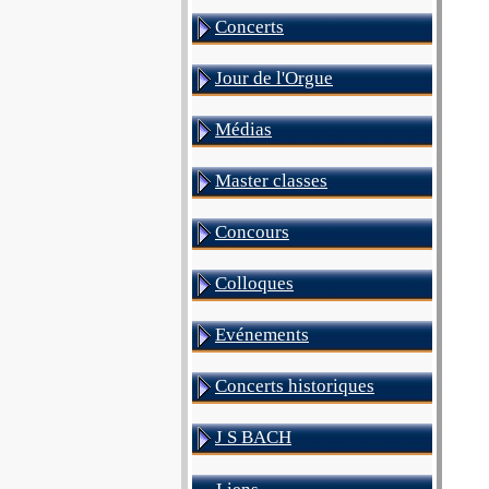
Concerts
Jour de l'Orgue
Médias
Master classes
Concours
Colloques
Evénements
Concerts historiques
J S BACH