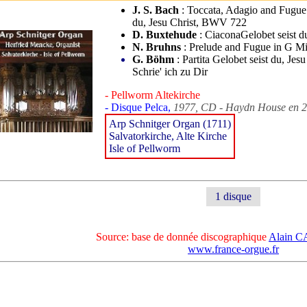
J. S. Bach
: Toccata, Adagio and Fugue
du, Jesu Christ, BWV 722
D. Buxtehude
: CiaconaGelobet seist du
N. Bruhns
: Prelude and Fugue in G M
G. Böhm
: Partita Gelobet seist du, Jesu
Schrie' ich zu Dir
- Pellworm Altekirche
- Disque Pelca,
1977, CD - Haydn House en 
Arp Schnitger Organ (1711)
Salvatorkirche, Alte Kirche
Isle of Pellworm
1 disque
Source: base de donnée discographique
Alain 
www.france-orgue.fr