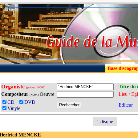
Base discogra
Organiste
Titre du 
(prénom NOM)
Compositeur
Oeuvre
Lieu / Egl
(NOM)
CD
DVD
Editeur
Vinyle
1 disque
 Herfried MENCKE