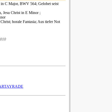
 in C Major, BWV 564; Gelobet seist
, Jesu Christ in E Minor ;
inor
 Christ; horale Fantasia; Aus tiefer Not
2010
CARTAYRADE