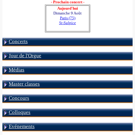
- Prochain concert -
Aujourd'hui
Dimanche 9 Août
Paris (75)
St-Sulpice
Concerts
Jour de l'Orgue
Médias
Master classes
Concours
Colloques
Evénements