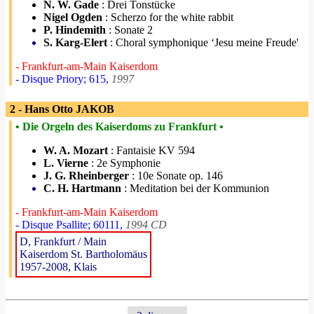
N. W. Gade
: Drei Tonstücke
Nigel Ogden
: Scherzo for the white rabbit
P. Hindemith
: Sonate 2
S. Karg-Elert
: Choral symphonique ‘Jesu meine Freude'
- Frankfurt-am-Main Kaiserdom
- Disque Priory; 615,
1997
2 - Hans Otto JAKOB
• Die Orgeln des Kaiserdoms zu Frankfurt •
W. A. Mozart
: Fantaisie KV 594
L. Vierne
: 2e Symphonie
J. G. Rheinberger
: 10e Sonate op. 146
C. H. Hartmann
: Meditation bei der Kommunion
- Frankfurt-am-Main Kaiserdom
- Disque Psallite; 60111,
1994 CD
D, Frankfurt / Main
Kaiserdom St. Bartholomäus
1957-2008, Klais