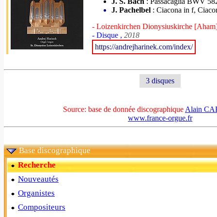
J. S. Bach
: Passacaglia BWV 58
J. Pachelbel
: Ciacona in f, Ciaco
- Loizenkirchen Dionysiuskirche [Aham
- Disque ,
2018
https://andrejharinek.com/index/
3 disques
Source: base de donnée discographique
Alain C
www.france-orgue.fr
Base discographique
Recherche
Nouveautés
Organistes
Compositeurs