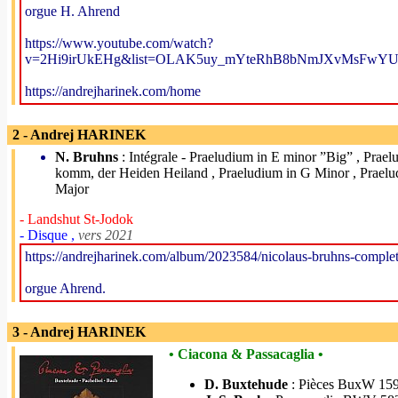
orgue H. Ahrend
https://www.youtube.com/watch?
v=2Hi9irUkEHg&list=OLAK5uy_mYteRhB8bNmJXvMsFwYU
https://andrejharinek.com/home
2 - Andrej HARINEK
N. Bruhns
: Intégrale - Praeludium in E minor ”Big” , Praelu
komm, der Heiden Heiland , Praeludium in G Minor , Praelu
Major
- Landshut St-Jodok
- Disque ,
vers 2021
https://andrejharinek.com/album/2023584/nicolaus-bruhns-comple
orgue Ahrend.
3 - Andrej HARINEK
• Ciacona & Passacaglia •
D. Buxtehude
: Pièces BuxW 159