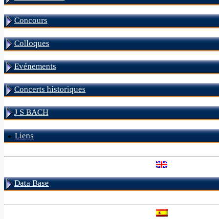
Concours
Colloques
Evénements
Concerts historiques
J S BACH
Liens
Data Base