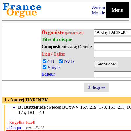
Version
Menu
Mobile
Organiste
(prénom NOM)
Titre du disque
Compositeur
Oeuvre
(NOM)
Lieu / Eglise
CD
DVD
Vinyle
Editeur
3 disques
1 - Andrej HARINEK
D. Buxtehude
: Pièces BUxWV 157, 219, 173, 161, 211, 162
175, 181, 140
- Engelhartszell
- Disque ,
vers 2022