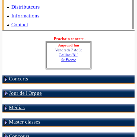
Distributeurs
Informations
Contact
- Prochain concert -
Aujourd'hui
Vendredi 7 Août
Gaillac (81)
St-Pierre
Concerts
Jour de l'Orgue
Médias
Master classes
Concours