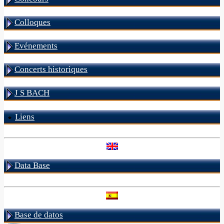
Colloques
Evénements
Concerts historiques
J S BACH
Liens
Data Base
Base de datos