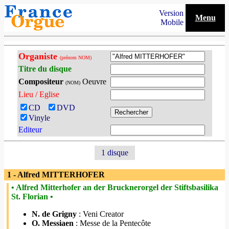
Version
Menu
Mobile
Organiste
(prénom NOM)
Titre du disque
Compositeur
Oeuvre
(NOM)
Lieu / Eglise
CD
DVD
Vinyle
Editeur
1 disque
1 - Alfred MITTERHOFER
• Alfred Mitterhofer an der Brucknerorgel der Stiftsbasilika
St. Florian •
N. de Grigny
: Veni Creator
O. Messiaen
: Messe de la Pentecôte