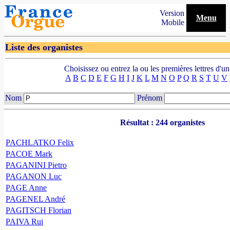
Version
Menu
Mobile
Liste des organistes
Choisissez ou entrez la ou les premières lettres d'un
A
B
C
D
E
F
G
H
I
J
K
L
M
N
O
P
Q
R
S
T
U
V
Nom
Prénom
Résultat : 244 organistes
PACHLATKO Felix
PACOE Mark
PAGANINI Pietro
PAGANON Luc
PAGE Anne
PAGENEL André
PAGITSCH Florian
PAIVA Rui