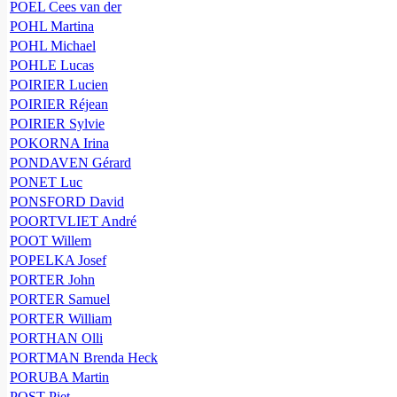
POEL Cees van der
POHL Martina
POHL Michael
POHLE Lucas
POIRIER Lucien
POIRIER Réjean
POIRIER Sylvie
POKORNA Irina
PONDAVEN Gérard
PONET Luc
PONSFORD David
POORTVLIET André
POOT Willem
POPELKA Josef
PORTER John
PORTER Samuel
PORTER William
PORTHAN Olli
PORTMAN Brenda Heck
PORUBA Martin
POST Piet