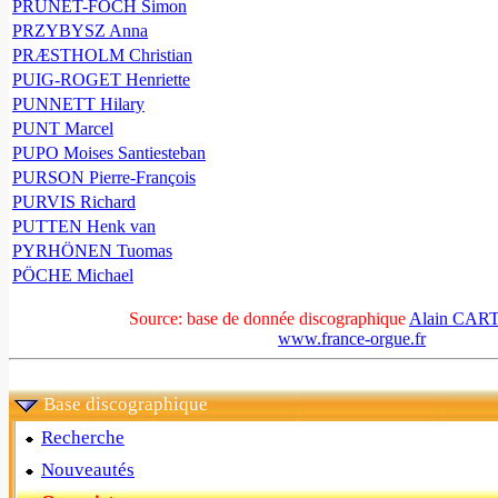
PRUNET-FOCH Simon
PRZYBYSZ Anna
PRÆSTHOLM Christian
PUIG-ROGET Henriette
PUNNETT Hilary
PUNT Marcel
PUPO Moises Santiesteban
PURSON Pierre-François
PURVIS Richard
PUTTEN Henk van
PYRHÖNEN Tuomas
PÖCHE Michael
Source: base de donnée discographique
Alain CA
www.france-orgue.fr
Base discographique
Recherche
Nouveautés