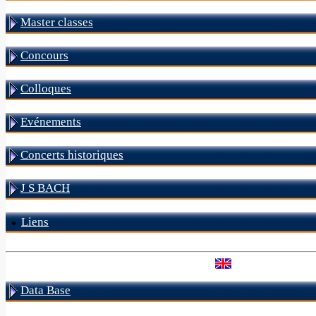
Master classes
Concours
Colloques
Evénements
Concerts historiques
J S BACH
Liens
Data Base