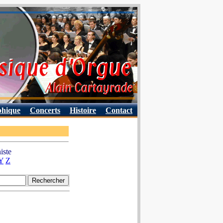
phique
Concerts
Histoire
Contact
iste
Y
Z