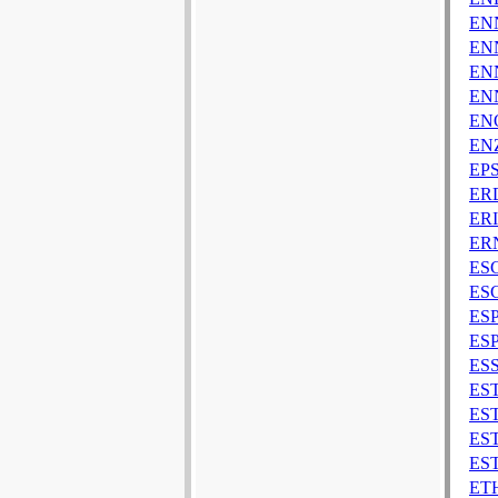
EN
ENN
ENN
EN
ENO
ENZ
EPS
ER
ERI
ERN
ESC
ES
ESP
ESP
ESS
EST
ES
ES
EST
ET