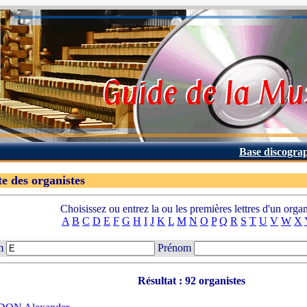
Base discogra
te des organistes
Choisissez ou entrez la ou les premières lettres d'un organ
A
B
C
D
E
F
G
H
I
J
K
L
M
N
O
P
Q
R
S
T
U
V
W
X
m
Prénom
Résultat : 92 organistes