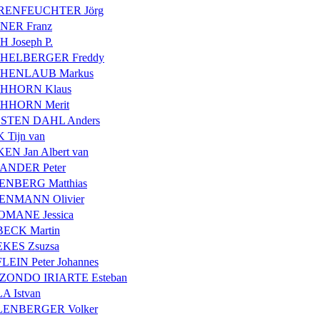
RENFEUCHTER Jörg
NER Franz
H Joseph P.
CHELBERGER Freddy
CHENLAUB Markus
CHHORN Klaus
CHHORN Merit
DSTEN DAHL Anders
K Tijn van
KEN Jan Albert van
ANDER Peter
ENBERG Matthias
ENMANN Olivier
MANE Jessica
ECK Martin
KES Zsuzsa
LEIN Peter Johannes
ZONDO IRIARTE Esteban
A Istvan
LENBERGER Volker