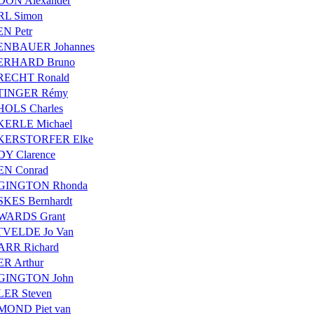
ON Alexander
RL Simon
N Petr
ENBAUER Johannes
ERHARD Bruno
RECHT Ronald
TINGER Rémy
OLS Charles
ERLE Michael
KERSTORFER Elke
Y Clarence
N Conrad
GINGTON Rhonda
KES Bernhardt
WARDS Grant
TVELDE Jo Van
RR Richard
R Arthur
GINGTON John
ER Steven
OND Piet van