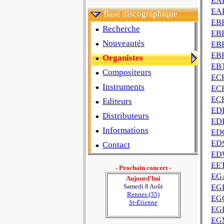
EAD
EA
Base discographique
EBE
Recherche
EB
Nouveautés
EB
EB
Organistes
EB
Compositeurs
ECH
Instruments
ECK
EC
Editeurs
EDD
Distributeurs
EDE
Informations
ED
EDS
Contact
ED
EE
- Prochain concert -
EGA
Aujourd'hui
Samedi 8 Août
EGE
Rennes (35)
EG
St-Etienne
EGL
EGM