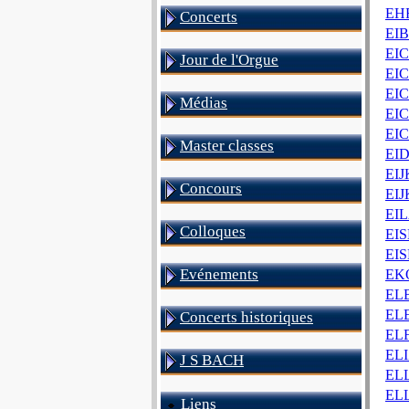
EH
Concerts
EIB
EIC
Jour de l'Orgue
EI
EI
Médias
EI
EI
Master classes
EI
EIJ
Concours
EIJ
EIL
Colloques
EIS
EIS
Evénements
EKO
ELB
ELE
Concerts historiques
ELF
ELI
J S BACH
ELL
EL
Liens