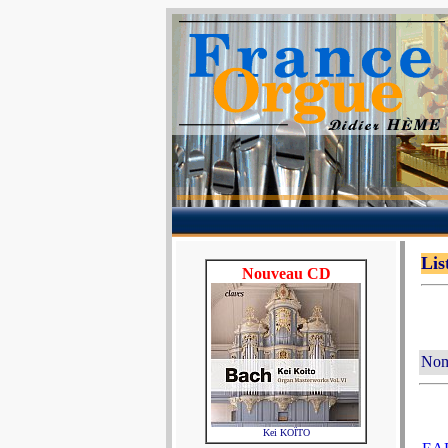
Lis
Nouveau CD
No
Kei KOÏTO