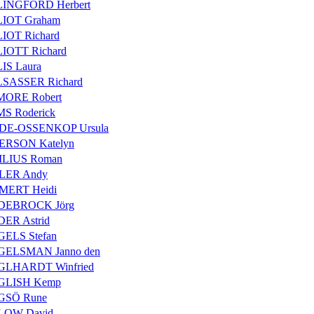
INGFORD Herbert
IOT Graham
IOT Richard
IOTT Richard
IS Laura
SASSER Richard
MORE Robert
S Roderick
DE-OSSENKOP Ursula
ERSON Katelyn
ILIUS Roman
LER Andy
MERT Heidi
DEBROCK Jörg
ER Astrid
ELS Stefan
GELSMAN Janno den
GLHARDT Winfried
GLISH Kemp
GSÖ Rune
LOW David