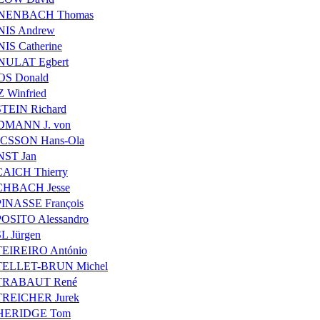
NENBACH Thomas
IS Andrew
IS Catherine
NULAT Egbert
S Donald
 Winfried
TEIN Richard
DMANN J. von
CSSON Hans-Ola
ST Jan
AICH Thierry
CHBACH Jesse
INASSE François
OSITO Alessandro
L Jürgen
EIREIRO António
TELLET-BRUN Michel
TRABAUT René
REICHER Jurek
HERIDGE Tom