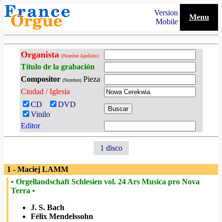
Version
Menu
Mobile
Organista
(Nombre Apellido)
Título de la grabación
Compositor
Pieza
(Nombre)
Ciudad / Iglesia
CD
DVD
Vinilo
Editor
1 disco
1 - Maciej LAMM
• Orgellandschaft Schlesien vol. 24 Ars Musica pro Nova
Terra •
J. S. Bach
Félix Mendelssohn