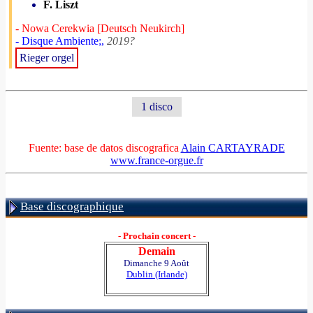
F. Liszt
- Nowa Cerekwia [Deutsch Neukirch]
- Disque Ambiente;,
2019?
Rieger orgel
1 disco
Fuente: base de datos discografica
Alain CARTAYRADE
www.france-orgue.fr
Base discographique
- Prochain concert -
Demain
Dimanche 9 Août
Dublin (Irlande)