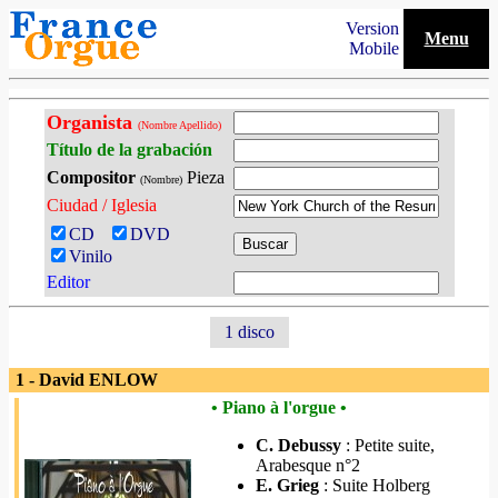
Version
Menu
Mobile
Organista
(Nombre Apellido)
Título de la grabación
Compositor
Pieza
(Nombre)
Ciudad / Iglesia
CD
DVD
Vinilo
Editor
1 disco
1 - David ENLOW
• Piano à l'orgue •
C. Debussy
: Petite suite,
Arabesque n°2
E. Grieg
: Suite Holberg