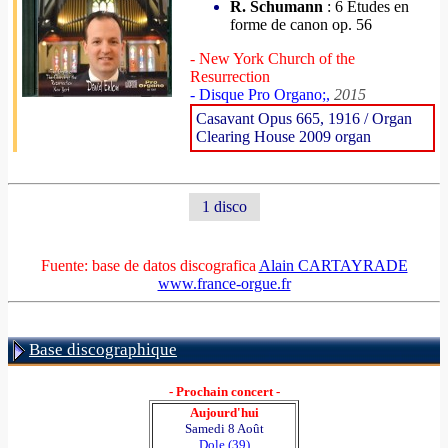
R. Schumann
: 6 Etudes en
forme de canon op. 56
- New York Church of the
Resurrection
- Disque Pro Organo;,
2015
Casavant Opus 665, 1916 / Organ
Clearing House 2009 organ
1 disco
Fuente: base de datos discografica
Alain CARTAYRADE
www.france-orgue.fr
Base discographique
- Prochain concert -
Aujourd'hui
Samedi 8 Août
Dole (39)