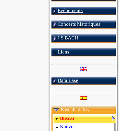
Evénements
Concerts historiques
J S BACH
Liens
Data Base
Base de datos
Buscar
Nuevo