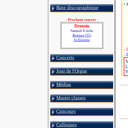
• 
Base discographique
- Prochain concert -
Demain
Samedi 8 Août
Rennes (35)
St-Etienne
- 
- 
Concerts
V
L
Jour de l'Orgue
H
Médias
Master classes
Concours
Colloques