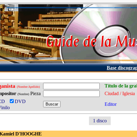
Base discogra
ganista
Título de la gr
(Nombre Apellido)
positor
Pieza
Ciudad / Iglesia
(Nombre)
CD
DVD
Editor
inilo
1 disco
 Kamiel D'HOOGHE