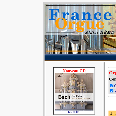
Nouveau CD
Or
Com
V
Kei KOÏTO
1 -