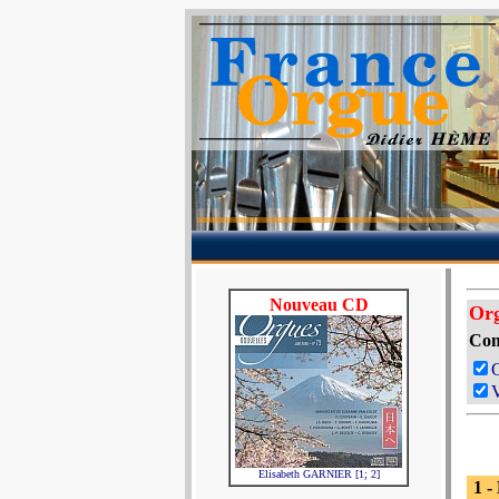
Nouveau CD
Or
Com
V
Elisabeth GARNIER [1; 2]
1 -