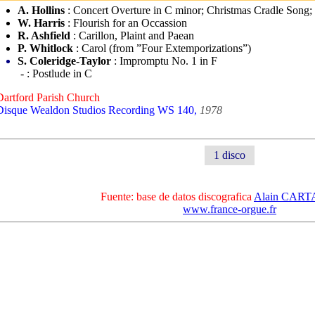
A. Hollins
: Concert Overture in C minor; Christmas Cradle Song
W. Harris
: Flourish for an Occassion
R. Ashfield
: Carillon, Plaint and Paean
P. Whitlock
: Carol (from ”Four Extemporizations”)
S. Coleridge-Taylor
: Impromptu No. 1 in F
- : Postlude in C
Dartford Parish Church
Disque Wealdon Studios Recording WS 140,
1978
1 disco
Fuente: base de datos discografica
Alain CAR
www.france-orgue.fr