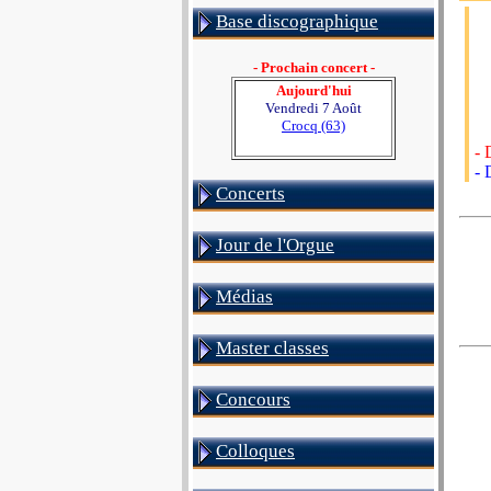
Base discographique
- Prochain concert -
Aujourd'hui
Vendredi 7 Août
Crocq (63)
- 
- 
Concerts
Jour de l'Orgue
Médias
Master classes
Concours
Colloques