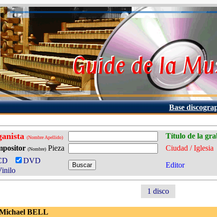
Base discogra
ganista
Título de la gr
(Nombre Apellido)
positor
Pieza
Ciudad / Iglesia
(Nombre)
CD
DVD
Editor
inilo
1 disco
 Michael BELL