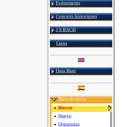
Evénements
Concerts historiques
J S BACH
Liens
Data Base
Base de datos
Buscar
Nuevo
Organistas