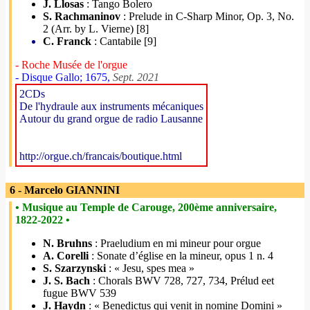
J. Llosas
: Tango Bolero
S. Rachmaninov
: Prelude in C-Sharp Minor, Op. 3, No.
2 (Arr. by L. Vierne) [8]
C. Franck
: Cantabile [9]
- Roche Musée de l'orgue
- Disque Gallo; 1675,
Sept. 2021
2CDs
De l'hydraule aux instruments mécaniques
Autour du grand orgue de radio Lausanne
http://orgue.ch/francais/boutique.html
6 - Marcelo GIANNINI
• Musique au Temple de Carouge, 200ème anniversaire,
1822-2022 •
N. Bruhns
: Praeludium en mi mineur pour orgue
A. Corelli
: Sonate d’église en la mineur, opus 1 n. 4
S. Szarzynski
: « Jesu, spes mea »
J. S. Bach
: Chorals BWV 728, 727, 734, Prélud eet
fugue BWV 539
J. Haydn
: « Benedictus qui venit in nomine Domini »