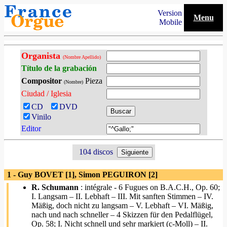
Version
Menu
Mobile
Organista
(Nombre Apellido)
Título de la grabación
Compositor
Pieza
(Nombre)
Ciudad / Iglesia
CD
DVD
Vinilo
Editor
104 discos
1 - Guy BOVET [1], Simon PEGUIRON [2]
R. Schumann
: intégrale - 6 Fugues on B.A.C.H., Op. 60;
I. Langsam – II. Lebhaft – III. Mit sanften Stimmen – IV.
Mäßig, doch nicht zu langsam – V. Lebhaft – VI. Mäßig,
nach und nach schneller – 4 Skizzen für den Pedalflügel,
Op. 58; I. Nicht schnell und sehr markiert (c-Moll) – II.