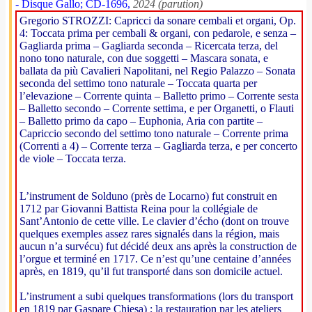
- Disque Gallo; CD-1696,
2024 (parution)
Gregorio STROZZI: Capricci da sonare cembali et organi, Op.
4: Toccata prima per cembali & organi, con pedarole, e senza –
Gagliarda prima – Gagliarda seconda – Ricercata terza, del
nono tono naturale, con due soggetti – Mascara sonata, e
ballata da più Cavalieri Napolitani, nel Regio Palazzo – Sonata
seconda del settimo tono naturale – Toccata quarta per
l’elevazione – Corrente quinta – Balletto primo – Corrente sesta
– Balletto secondo – Corrente settima, e per Organetti, o Flauti
– Balletto primo da capo – Euphonia, Aria con partite –
Capriccio secondo del settimo tono naturale – Corrente prima
(Correnti a 4) – Corrente terza – Gagliarda terza, e per concerto
de viole – Toccata terza.
L’instrument de Solduno (près de Locarno) fut construit en
1712 par Giovanni Battista Reina pour la collégiale de
Sant’Antonio de cette ville. Le clavier d’écho (dont on trouve
quelques exemples assez rares signalés dans la région, mais
aucun n’a survécu) fut décidé deux ans après la construction de
l’orgue et terminé en 1717. Ce n’est qu’une centaine d’années
après, en 1819, qu’il fut transporté dans son domicile actuel.
L’instrument a subi quelques transformations (lors du transport
en 1819 par Gaspare Chiesa) ; la restauration par les ateliers