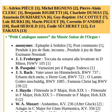
5 - Adrien PIÈCE [1], Michel BIGNENS [2], Pierre-Alain
CLERC [3], Benjamin RIGHETTI [4], Charlotte DUMAS [5],
Anastasia DUKHAREVA [6], Guy-Baptiste JACCOTTET [7],
Loïc BURKI [8], Marin PIGUET [9], Corentin D’ANDRÈS
[10], Basil HEROLD [11], Émile SÉCHERET [12], Eri
TAKATA [13]
• ”Petit Catalogue sonore” du Musée Suisse de l'Orgue •
anonymes
: Epitaphe à Seikilos [3], Post communio [1],
Pendule à jeu de flute, inconnu , Pendule à jeu de flute
Enzmann Neustadt
J. J. Froberger
: Toccata da sonarsi alla levatione in D
Minor, FbWV 105 [1]
B. Pasquini
: Variazioni per il Paggio Todesco [1]
J. S. Bach
: Vater unser im Himmelreich, BWV 737 ;
Erbarm dich mein, o Herre Gott, BWV 721 ; O Lamm
Gottes unschuldig, BWV 1085 ; Fantasia Christ lag BWV
236 [2]
J. Haydn
: Flötenuhr in F Major, Hob.XIX 1 – Flötenuhr
in F Major, Hob.XIX 5 – Flötenuhr in F Major, Hob.XIX
6 [2]
W. A. Mozart
: Andantino, KV. 236 (After Gluck) [2] ;
Adagio in C Major for Glass Harmonica, KV. 356 [2]