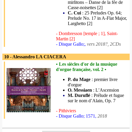
mirlitons – Danse de la fée de
Casse-noisettes [2]
C. Cui
: 25 Preludes Op. 64;
Prelude No. 17 in A-Flat Major,
Larghetto [2]
- Dombresson [temple ; 1], Saint-
Martin [2]
- Disque Gallo;,
vers 2018?, 2CDs
10 - Alessandro LA CIACERA
• Les siècles d'or de la musique
d'orgue française, vol. 2 •
P. du Mage
: premier livre
d'orgue
O. Messiaen
: L’Ascension
M. Duruflé
: Prélude et fugue
sur le nom d’Alain, Op. 7
- Pithiviers
- Disque Gallo; 1571,
2018