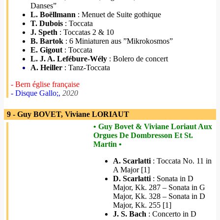
Danses”
L. Boëllmann
: Menuet de Suite gothique
T. Dubois
: Toccata
J. Speth
: Toccatas 2 & 10
B. Bartok
: 6 Miniaturen aus ”Mikrokosmos”
E. Gigout
: Toccata
L. J. A. Lefébure-Wély
: Bolero de concert
A. Heiller
: Tanz-Toccata
- Bern église française
- Disque Gallo;,
2020
9 - Guy BOVET, Viviane LORIAUT
• Guy Bovet & Viviane Loriaut Aux
Orgues De Dombresson Et St.
Martin •
A. Scarlatti
: Toccata No. 11 in
A Major [1]
D. Scarlatti
: Sonata in D
Major, Kk. 287 – Sonata in G
Major, Kk. 328 – Sonata in D
Major, Kk. 255 [1]
J. S. Bach
: Concerto in D