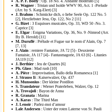
A. P. F. Boely
: Op. 18 No. 4. Andante moderato [5]
R. Wagner
: Tristan und Isolde WWV 90, Act. 1 -Prelude
(Arr. by S. Karg-Elert) [3]
J. Brahms
: Schmücke dich, o liebe Seele Op. 122 No. 5
[2], Herzliebster Jesu, Op. 122, No 2 [11]
G. Bizet
: 3 Esquisses musicales, Op. 33, WD 50 -No. 3.
Caprice [3]
E. Elgar
: Enigma Variations, Op. 36, No. 9 -Nimrod (Arr.
By B. Herold) [11]
M. Duruflé
: Prélude et Fugue sur le nom d’Alain, Op. 7
[7, 13]
J. Alain
: remiere Fantaisie, JA 72 [5]– Deuxieme
Fantaisie, JA 117 [4]– Fantasmagorie, JA 63 [6] - Litanies
JA119 [12]
J. Berthier
: Jeu de Quartes [6]
Ph. Glass
: Mad rush [10]
A. Pièce
: Improvisation, Ballo della Romanesca [1]
J. Strauss Ii
: Kaiserwalzer, Op. 437
H. Munsonius
: Der kleine Postillon
S. Translateur
: Wiener Praterleben, Walzer, Op. 12
A. Trovajoli
: Bayon de Anna
R. Granata
: Marina
A. Karas
: The Third Man
J. Lenoir
: Parlez-moi d’amour
Lale Andersen
: Unter der roten Laterne von St. Pauli