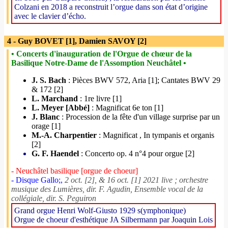
Colzani en 2018 a reconstruit l’orgue dans son état d’origine
avec le clavier d’écho.
4 - Guy BOVET [1], Damien SAVOY [2]
• Concerts d'inauguration de l'Orgue de chœur de la
Basilique Notre-Dame de l'Assomption Neuchâtel •
J. S. Bach
: Pièces BWV 572, Aria [1]; Cantates BWV 29
& 172 [2]
L. Marchand
: 1re livre [1]
L. Meyer [Abbé]
: Magnificat 6e ton [1]
J. Blanc
: Procession de la fête d'un village surprise par un
orage [1]
M.-A. Charpentier
: Magnificat , In tympanis et organis
[2]
G. F. Haendel
: Concerto op. 4 n°4 pour orgue [2]
- Neuchâtel basilique [orgue de choeur]
- Disque Gallo;,
2 oct. [2], & 16 oct. [1] 2021 live ; orchestre
musique des Lumières, dir. F. Agudin, Ensemble vocal de la
collégiale, dir. S. Peguiron
Grand orgue Henri Wolf-Giusto 1929 s(ymphonique)
Orgue de choeur d'esthétique JA Silbermann par Joaquin Lois