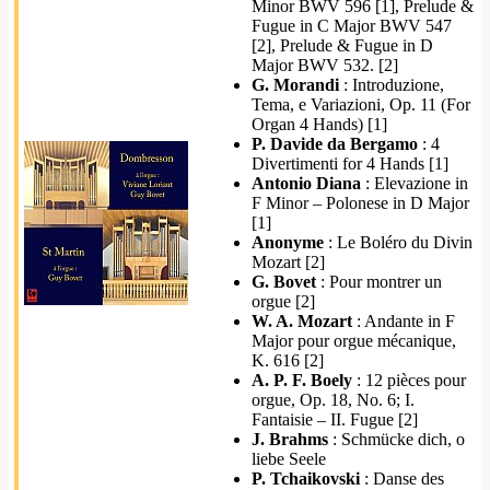
Minor BWV 596 [1], Prelude &
Fugue in C Major BWV 547
[2], Prelude & Fugue in D
Major BWV 532. [2]
G. Morandi
: Introduzione,
Tema, e Variazioni, Op. 11 (For
Organ 4 Hands) [1]
P. Davide da Bergamo
: 4
Divertimenti for 4 Hands [1]
Antonio Diana
: Elevazione in
F Minor – Polonese in D Major
[1]
Anonyme
: Le Boléro du Divin
Mozart [2]
G. Bovet
: Pour montrer un
orgue [2]
W. A. Mozart
: Andante in F
Major pour orgue mécanique,
K. 616 [2]
A. P. F. Boely
: 12 pièces pour
orgue, Op. 18, No. 6; I.
Fantaisie – II. Fugue [2]
J. Brahms
: Schmücke dich, o
liebe Seele
P. Tchaikovski
: Danse des