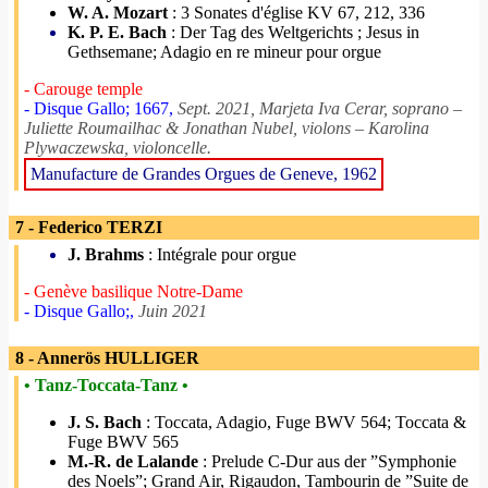
W. A. Mozart
: 3 Sonates d'église KV 67, 212, 336
K. P. E. Bach
: Der Tag des Weltgerichts ; Jesus in
Gethsemane; Adagio en re mineur pour orgue
- Carouge temple
- Disque Gallo; 1667,
Sept. 2021, Marjeta Iva Cerar, soprano –
Juliette Roumailhac & Jonathan Nubel, violons – Karolina
Plywaczewska, violoncelle.
Manufacture de Grandes Orgues de Geneve, 1962
7 - Federico TERZI
J. Brahms
: Intégrale pour orgue
- Genève basilique Notre-Dame
- Disque Gallo;,
Juin 2021
8 - Annerös HULLIGER
• Tanz-Toccata-Tanz •
J. S. Bach
: Toccata, Adagio, Fuge BWV 564; Toccata &
Fuge BWV 565
M.-R. de Lalande
: Prelude C-Dur aus der ”Symphonie
des Noels”; Grand Air, Rigaudon, Tambourin de ”Suite de