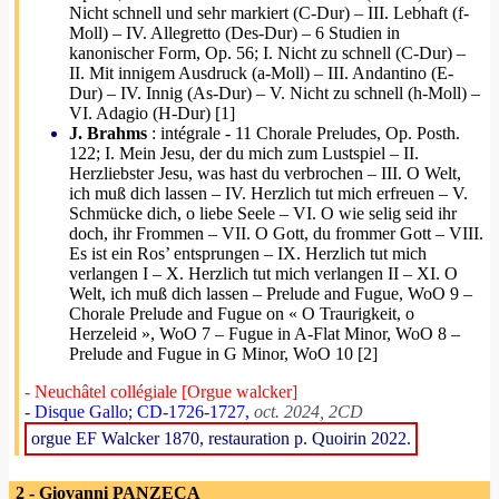
Nicht schnell und sehr markiert (C-Dur) – III. Lebhaft (f-
Moll) – IV. Allegretto (Des-Dur) – 6 Studien in
kanonischer Form, Op. 56; I. Nicht zu schnell (C-Dur) –
II. Mit innigem Ausdruck (a-Moll) – III. Andantino (E-
Dur) – IV. Innig (As-Dur) – V. Nicht zu schnell (h-Moll) –
VI. Adagio (H-Dur) [1]
J. Brahms
: intégrale - 11 Chorale Preludes, Op. Posth.
122; I. Mein Jesu, der du mich zum Lustspiel – II.
Herzliebster Jesu, was hast du verbrochen – III. O Welt,
ich muß dich lassen – IV. Herzlich tut mich erfreuen – V.
Schmücke dich, o liebe Seele – VI. O wie selig seid ihr
doch, ihr Frommen – VII. O Gott, du frommer Gott – VIII.
Es ist ein Ros’ entsprungen – IX. Herzlich tut mich
verlangen I – X. Herzlich tut mich verlangen II – XI. O
Welt, ich muß dich lassen – Prelude and Fugue, WoO 9 –
Chorale Prelude and Fugue on « O Traurigkeit, o
Herzeleid », WoO 7 – Fugue in A-Flat Minor, WoO 8 –
Prelude and Fugue in G Minor, WoO 10 [2]
- Neuchâtel collégiale [Orgue walcker]
- Disque Gallo; CD-1726-1727,
oct. 2024, 2CD
orgue EF Walcker 1870, restauration p. Quoirin 2022.
2 - Giovanni PANZECA