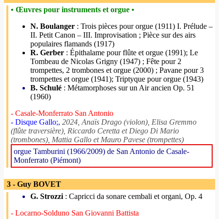
• Œuvres pour instruments et orgue •
N. Boulanger
: Trois pièces pour orgue (1911) I. Prélude –
II. Petit Canon – III. Improvisation ; Pièce sur des airs
populaires flamands (1917)
R. Gerber
: Épithalame pour flûte et orgue (1991); Le
Tombeau de Nicolas Grigny (1947) ; Fête pour 2
trompettes, 2 trombones et orgue (2000) ; Pavane pour 3
trompettes et orgue (1941); Triptyque pour orgue (1943)
B. Schulé
: Métamorphoses sur un Air ancien Op. 51
(1960)
- Casale-Monferrato San Antonio
- Disque Gallo;,
2024, Anaïs Drago (violon), Elisa Gremmo
(flûte traversière), Riccardo Ceretta et Diego Di Mario
(trombones), Mattia Gallo et Mauro Pavese (trompettes)
orgue Tamburini (1966/2009) de San Antonio de Casale-
Monferrato (Piémont)
3 - Guy BOVET
G. Strozzi
: Capricci da sonare cembali et organi, Op. 4
- Locarno-Solduno San Giovanni Battista