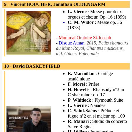
9 - Vincent BOUCHER, Jonathan OLDENGARM
L. Vierne
: Messe pour deux
orgues et chœur, Op. 16 (1899)
C.-M. Widor
: Messe op. 36
(1878)
- Montréal Oratoire St-Joseph
- Disque Atma;,
2015, Petits chanteurs
du Mont-Royal, Chantres musiciens,
did. Gilbert Patenaude
10 - David BASKEYFIELD
E. Macmillan
: Cortège
académique
F. Morel
: Prière
H. Howells
: Rhapsody n°3 in
C shar minor op. 17
P. Whitlock
: Plymouth Suite
L. Vierne
: Naïades
C. Saint-Saëns
: Prélude et
fugue n°2 en si majeur op. 109
R. Manari
: Studio da concerto
Salve Regina
H. Willan
: Introduction,