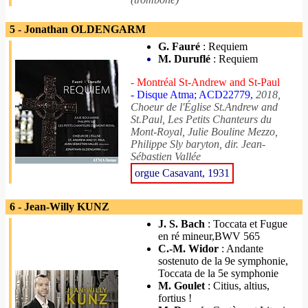
5 - Jonathan OLDENGARM
G. Fauré
: Requiem
M. Duruflé
: Requiem
- Montréal St-Andrew and St-Paul
- Disque Atma; ACD22779,
2018,
Choeur de l'Église St.Andrew and
St.Paul, Les Petits Chanteurs du
Mont-Royal, Julie Bouline Mezzo,
Philippe Sly baryton, dir. Jean-
Sébastien Vallée
orgue Casavant, 1931
6 - Jean-Willy KUNZ
J. S. Bach
: Toccata et Fugue
en ré mineur,BWV 565
C.-M. Widor
: Andante
sostenuto de la 9e symphonie,
Toccata de la 5e symphonie
M. Goulet
: Citius, altius,
fortius !