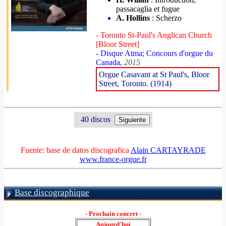
passacaglia et fugue
A. Hollins
: Scherzo
- Toronto St-Paul's Anglican Church
[Bloor Street]
- Disque Atma; Concours d'orgue du
Canada,
2015
Orgue Casavant at St Paul's, Bloor
Street, Toronto. (1914)
40 discos
Fuente: base de datos discografica
Alain CARTAYRADE
www.france-orgue.fr
Base discographique
- Prochain concert -
Aujourd'hui