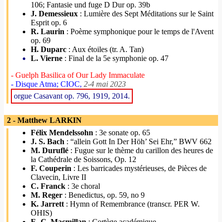
106; Fantasie und fuge D Dur op. 39b
J. Demessieux
: Lumière des Sept Méditations sur le Saint
Esprit op. 6
R. Laurin
: Poème symphonique pour le temps de l'Avent
op. 69
H. Duparc
: Aux étoiles (tr. A. Tan)
L. Vierne
: Final de la 5e symphonie op. 47
- Guelph Basilica of Our Lady Immaculate
- Disque Atma; CIOC,
2-4 mai 2023
orgue Casavant op. 796, 1919, 2014.
2 - Matthew LARKIN
Félix Mendelssohn
: 3e sonate op. 65
J. S. Bach
: “allein Gott In Der Höh’ Sei Ehr,” BWV 662
M. Duruflé
: Fugue sur le thème du carillon des heures de
la Cathédrale de Soissons, Op. 12
F. Couperin
: Les barricades mystérieuses, de Pièces de
Clavecin, Livre II
C. Franck
: 3e choral
M. Reger
: Benedictus, op. 59, no 9
K. Jarrett
: Hymn of Remembrance (transcr. PER W.
OHIS)
E.-C. Macmillan
: Cortège académique