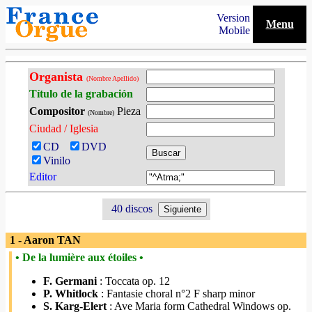
Version
Menu
Mobile
Organista
(Nombre Apellido)
Título de la grabación
Compositor
Pieza
(Nombre)
Ciudad / Iglesia
CD
DVD
Vinilo
Editor
40 discos
1 - Aaron TAN
• De la lumière aux étoiles •
F. Germani
: Toccata op. 12
P. Whitlock
: Fantasie choral n°2 F sharp minor
S. Karg-Elert
: Ave Maria form Cathedral Windows op.