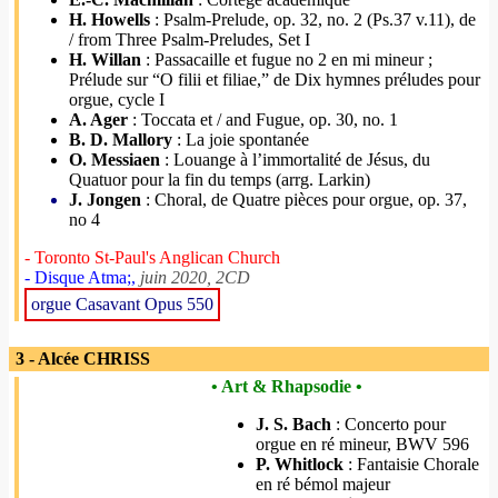
H. Howells
: Psalm-Prelude, op. 32, no. 2 (Ps.37 v.11), de
/ from Three Psalm-Preludes, Set I
H. Willan
: Passacaille et fugue no 2 en mi mineur ;
Prélude sur “O filii et filiae,” de Dix hymnes préludes pour
orgue, cycle I
A. Ager
: Toccata et / and Fugue, op. 30, no. 1
B. D. Mallory
: La joie spontanée
O. Messiaen
: Louange à l’immortalité de Jésus, du
Quatuor pour la fin du temps (arrg. Larkin)
J. Jongen
: Choral, de Quatre pièces pour orgue, op. 37,
no 4
- Toronto St-Paul's Anglican Church
- Disque Atma;,
juin 2020, 2CD
orgue Casavant Opus 550
3 - Alcée CHRISS
• Art & Rhapsodie •
J. S. Bach
: Concerto pour
orgue en ré mineur, BWV 596
P. Whitlock
: Fantaisie Chorale
en ré bémol majeur