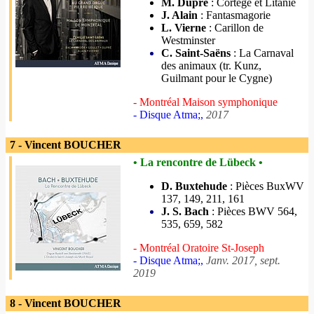
M. Dupré
: Cortège et Litanie
J. Alain
: Fantasmagorie
L. Vierne
: Carillon de
Westminster
C. Saint-Saëns
: La Carnaval
des animaux (tr. Kunz,
Guilmant pour le Cygne)
- Montréal Maison symphonique
- Disque Atma;,
2017
7 - Vincent BOUCHER
• La rencontre de Lübeck •
D. Buxtehude
: Pièces BuxWV
137, 149, 211, 161
J. S. Bach
: Pièces BWV 564,
535, 659, 582
- Montréal Oratoire St-Joseph
- Disque Atma;,
Janv. 2017, sept.
2019
8 - Vincent BOUCHER