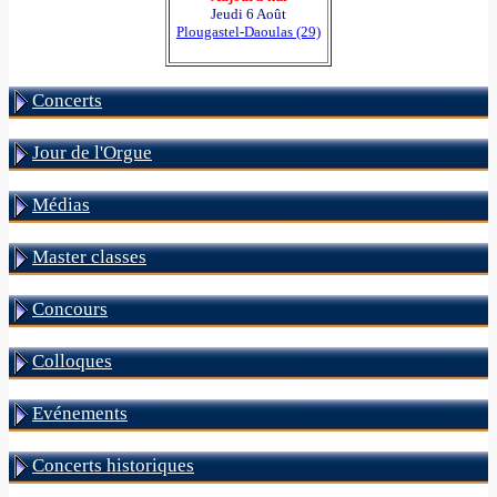
Jeudi 6 Août
Plougastel-Daoulas (29)
Concerts
Jour de l'Orgue
Médias
Master classes
Concours
Colloques
Evénements
Concerts historiques