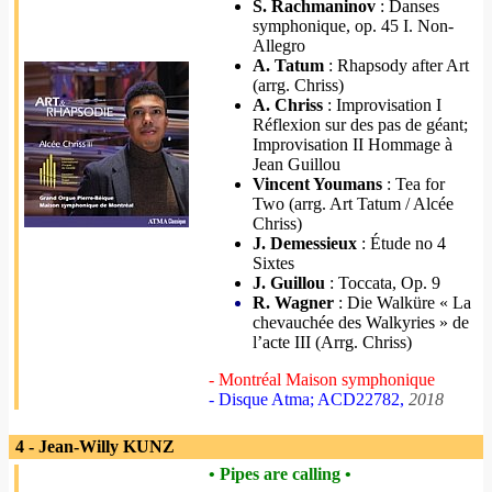
S. Rachmaninov
: Danses
symphonique, op. 45 I. Non-
Allegro
A. Tatum
: Rhapsody after Art
(arrg. Chriss)
A. Chriss
: Improvisation I
Réflexion sur des pas de géant;
Improvisation II Hommage à
Jean Guillou
Vincent Youmans
: Tea for
Two (arrg. Art Tatum / Alcée
Chriss)
J. Demessieux
: Étude no 4
Sixtes
J. Guillou
: Toccata, Op. 9
R. Wagner
: Die Walküre « La
chevauchée des Walkyries » de
l’acte III (Arrg. Chriss)
- Montréal Maison symphonique
- Disque Atma; ACD22782,
2018
4 - Jean-Willy KUNZ
• Pipes are calling •