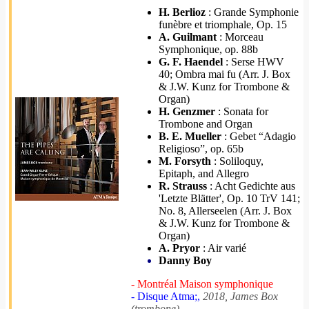
H. Berlioz
: Grande Symphonie
funèbre et triomphale, Op. 15
A. Guilmant
: Morceau
Symphonique, op. 88b
G. F. Haendel
: Serse HWV
40; Ombra mai fu (Arr. J. Box
& J.W. Kunz for Trombone &
Organ)
H. Genzmer
: Sonata for
Trombone and Organ
B. E. Mueller
: Gebet “Adagio
Religioso”, op. 65b
M. Forsyth
: Soliloquy,
Epitaph, and Allegro
R. Strauss
: Acht Gedichte aus
'Letzte Blätter', Op. 10 TrV 141;
No. 8, Allerseelen (Arr. J. Box
& J.W. Kunz for Trombone &
Organ)
A. Pryor
: Air varié
Danny Boy
- Montréal Maison symphonique
- Disque Atma;,
2018, James Box
(trombone)