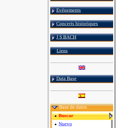
Evénements
Concerts historiques
J S BACH
Liens
Data Base
Base de datos
Buscar
Nuevo