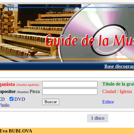
Base discogra
ganista
Título de la gr
(Nombre Apellido)
positor
Pieza
Ciudad / Iglesia
(Nombre)
CD
DVD
Editor
inilo
1 disco
 Eva BUBLOVA