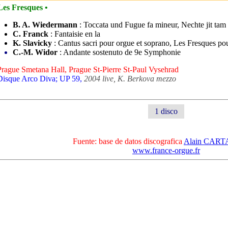
Les Fresques •
B. A. Wiedermann
: Toccata und Fugue fa mineur, Nechte jit ta
C. Franck
: Fantaisie en la
K. Slavicky
: Cantus sacri pour orgue et soprano, Les Fresques po
C.-M. Widor
: Andante sostenuto de 9e Symphonie
Prague Smetana Hall, Prague St-Pierre St-Paul Vysehrad
Disque Arco Diva; UP 59,
2004 live, K. Berkova mezzo
1 disco
Fuente: base de datos discografica
Alain CAR
www.france-orgue.fr