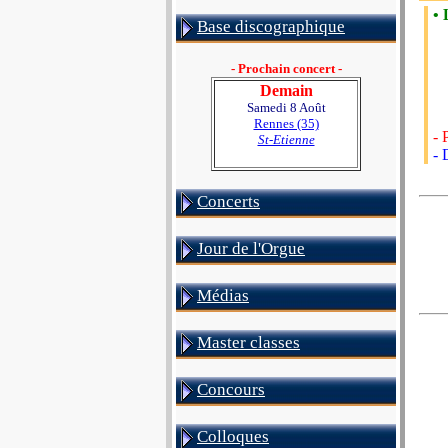
• 
Base discographique
- Prochain concert -
Demain
Samedi 8 Août
Rennes (35)
- 
St-Etienne
- 
Concerts
Jour de l'Orgue
Médias
Master classes
Concours
Colloques