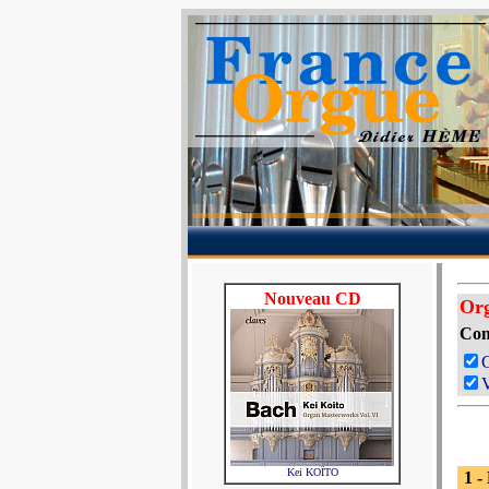
Nouveau CD
Or
Com
V
Kei KOÏTO
1 -