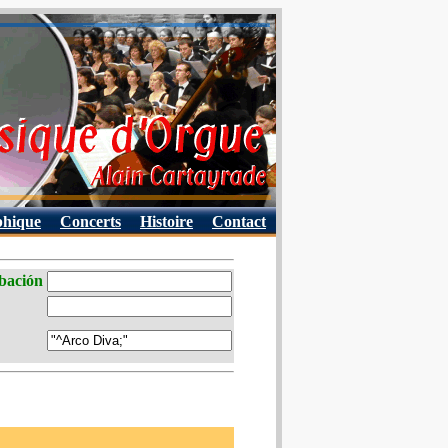
phique
Concerts
Histoire
Contact
abación