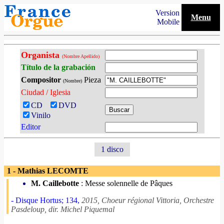
Version
Menu
Mobile
Organista
(Nombre Apellido)
Título de la grabación
Compositor
Pieza
(Nombre)
Ciudad / Iglesia
CD
DVD
Vinilo
Editor
1 disco
1 - Mathias LECOMTE
M. Caillebotte
: Messe solennelle de Pâques
- Disque Hortus; 134,
2015, Choeur régional Vittoria, Orchestre
Pasdeloup, dir. Michel Piquemal