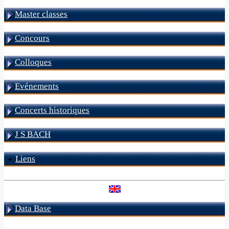
Master classes
Concours
Colloques
Evénements
Concerts historiques
J S BACH
Liens
Data Base