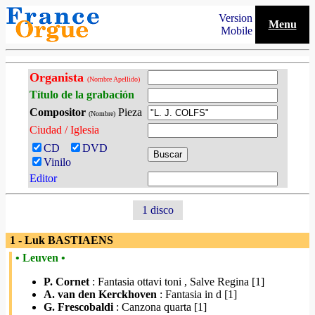
Version
Menu
Mobile
Organista
(Nombre Apellido)
Título de la grabación
Compositor
Pieza
(Nombre)
Ciudad / Iglesia
CD
DVD
Vinilo
Editor
1 disco
1 - Luk BASTIAENS
• Leuven •
P. Cornet
: Fantasia ottavi toni , Salve Regina [1]
A. van den Kerckhoven
: Fantasia in d [1]
G. Frescobaldi
: Canzona quarta [1]