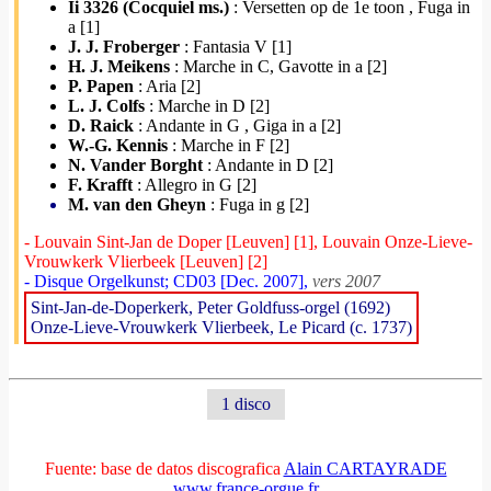
Ii 3326 (Cocquiel ms.)
: Versetten op de 1e toon , Fuga in
a [1]
J. J. Froberger
: Fantasia V [1]
H. J. Meikens
: Marche in C, Gavotte in a [2]
P. Papen
: Aria [2]
L. J. Colfs
: Marche in D [2]
D. Raick
: Andante in G , Giga in a [2]
W.-G. Kennis
: Marche in F [2]
N. Vander Borght
: Andante in D [2]
F. Krafft
: Allegro in G [2]
M. van den Gheyn
: Fuga in g [2]
- Louvain Sint-Jan de Doper [Leuven] [1], Louvain Onze-Lieve-
Vrouwkerk Vlierbeek [Leuven] [2]
- Disque Orgelkunst; CD03 [Dec. 2007],
vers 2007
Sint-Jan-de-Doperkerk, Peter Goldfuss-orgel (1692)
Onze-Lieve-Vrouwkerk Vlierbeek, Le Picard (c. 1737)
1 disco
Fuente: base de datos discografica
Alain CARTAYRADE
www.france-orgue.fr