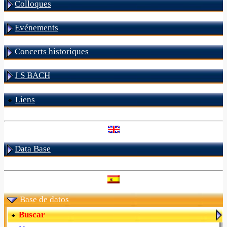
Colloques
Evénements
Concerts historiques
J S BACH
Liens
Data Base
Base de datos
Buscar