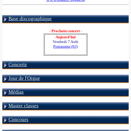
Base discographique
- Prochain concert -
Aujourd'hui
Vendredi 7 Août
Pontaumur (63)
Concerts
Jour de l'Orgue
Médias
Master classes
Concours