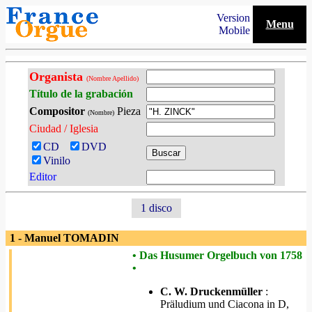
Version
Menu
Mobile
Organista
(Nombre Apellido)
Título de la grabación
Compositor
Pieza
(Nombre)
Ciudad / Iglesia
CD
DVD
Vinilo
Editor
1 disco
1 - Manuel TOMADIN
• Das Husumer Orgelbuch von 1758
•
C. W. Druckenmüller
:
Präludium und Ciacona in D,