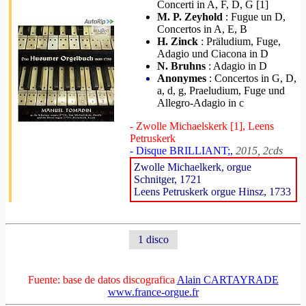
Concerti in A, F, D, G [1]
M. P. Zeyhold
: Fugue un D,
Concertos in A, E, B
H. Zinck
: Präludium, Fuge,
Adagio und Ciacona in D
N. Bruhns
: Adagio in D
Anonymes
: Concertos in G, D,
a, d, g, Praeludium, Fuge und
Allegro-Adagio in c
- Zwolle Michaelskerk [1], Leens
Petruskerk
- Disque BRILLIANT;,
2015, 2cds
Zwolle Michaelkerk, orgue
Schnitger, 1721
Leens Petruskerk orgue Hinsz, 1733
1 disco
Fuente: base de datos discografica
Alain CARTAYRADE
www.france-orgue.fr