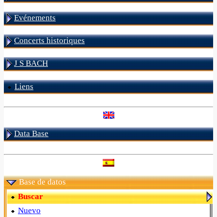
Evénements
Concerts historiques
J S BACH
Liens
Data Base
Base de datos
Buscar
Nuevo