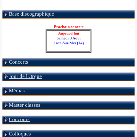
Base discographique
- Prochain concert -
Aujourd'hui
Samedi 8 Août
Lion-Sur-Mer (14)
Concerts
Jour de l'Orgue
Médias
Master classes
Concours
Colloques