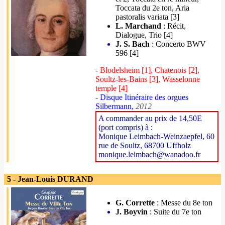
Toccata du 2e ton, Aria
pastoralis variata [3]
L. Marchand
: Récit,
Dialogue, Trio [4]
J. S. Bach
: Concerto BWV
596 [4]
- Blodelsheim [1], Chatenois [2],
Soultz-les-Bains [3], Wasselonne
temple [4]
- Disque Itinéraire des orgues
Silbermann,
2012
A commander au prix de 14,50E
(port compris) à :
Monique Leimbach-Weinzaepfel, 60
rue de Soultz, 68700 Uffholz
monique.leimbach@wanadoo.fr
5 - Jean-Louis DURAND
G. Corrette
: Messe du 8e ton
J. Boyvin
: Suite du 7e ton