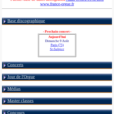
www.france-orgue.fr
Base discographique
- Prochain concert -
Aujourd'hui
Dimanche 9 Août
Paris (75)
St-Sulpice
Concerts
Jour de l'Orgue
Médias
Master classes
Concours