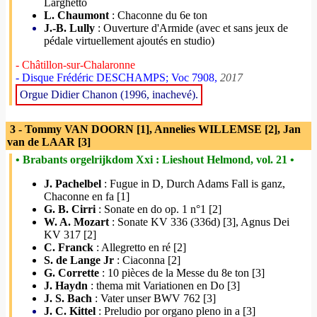
Larghetto
L. Chaumont
: Chaconne du 6e ton
J.-B. Lully
: Ouverture d'Armide (avec et sans jeux de
pédale virtuellement ajoutés en studio)
- Châtillon-sur-Chalaronne
- Disque Frédéric DESCHAMPS; Voc 7908,
2017
Orgue Didier Chanon (1996, inachevé).
3 - Tommy VAN DOORN [1], Annelies WILLEMSE [2], Jan
van de LAAR [3]
• Brabants orgelrijkdom Xxi : Lieshout Helmond, vol. 21 •
J. Pachelbel
: Fugue in D, Durch Adams Fall is ganz,
Chaconne en fa [1]
G. B. Cirri
: Sonate en do op. 1 n°1 [2]
W. A. Mozart
: Sonate KV 336 (336d) [3], Agnus Dei
KV 317 [2]
C. Franck
: Allegretto en ré [2]
S. de Lange Jr
: Ciaconna [2]
G. Corrette
: 10 pièces de la Messe du 8e ton [3]
J. Haydn
: thema mit Variationen en Do [3]
J. S. Bach
: Vater unser BWV 762 [3]
J. C. Kittel
: Preludio por organo pleno in a [3]