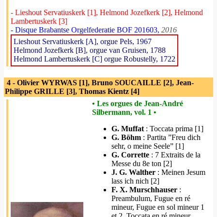
- Lieshout Servatiuskerk [1], Helmond Jozefkerk [2], Helmond
Lambertuskerk [3]
- Disque Brabantse Orgelfederatie BOF 201603,
2016
Lieshout Servatiuskerk [A], orgue Pels, 1967
Helmond Jozefkerk [B], orgue van Gruisen, 1788
Helmond Lambertuskerk [C] orgue Robustelly, 1722
4 - Olivier WYRWAS [1], Bruno SOUCAILLE [2], Jean-
Philippe GRILLE [3], Thomas Kientz [4]
• Les orgues de Jean-André
Silbermann, vol. 1 •
G. Muffat
: Toccata prima [1]
G. Böhm
: Partita ”Freu dich
sehr, o meine Seele” [1]
G. Corrette
: 7 Extraits de la
Messe du 8e ton [2]
J. G. Walther
: Meinen Jesum
lass ich nich [2]
F. X. Murschhauser
:
Preambulum, Fugue en ré
mineur, Fugue en sol mineur 1
et 2, Toccata en ré mineur,