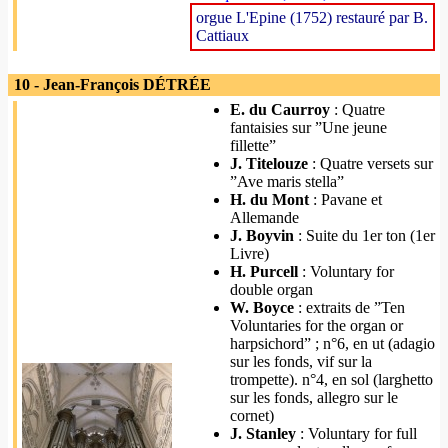
orgue L'Epine (1752) restauré par B.
Cattiaux
10 - Jean-François DÉTRÉE
E. du Caurroy
: Quatre
fantaisies sur ”Une jeune
fillette”
J. Titelouze
: Quatre versets sur
”Ave maris stella”
H. du Mont
: Pavane et
Allemande
J. Boyvin
: Suite du 1er ton (1er
Livre)
H. Purcell
: Voluntary for
double organ
W. Boyce
: extraits de ”Ten
Voluntaries for the organ or
harpsichord” ; n°6, en ut (adagio
sur les fonds, vif sur la
trompette). n°4, en sol (larghetto
sur les fonds, allegro sur le
cornet)
J. Stanley
: Voluntary for full