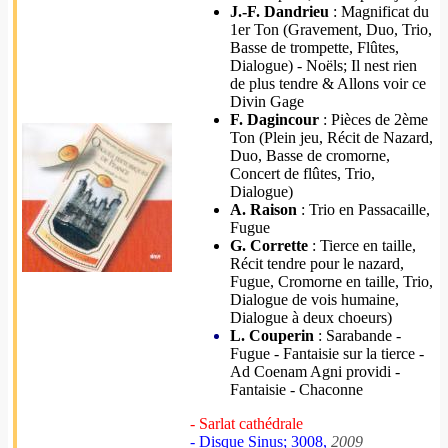
J.-F. Dandrieu
: Magnificat du
1er Ton (Gravement, Duo, Trio,
Basse de trompette, Flûtes,
Dialogue) - Noëls; Il nest rien
de plus tendre & Allons voir ce
Divin Gage
F. Dagincour
: Pièces de 2ème
Ton (Plein jeu, Récit de Nazard,
Duo, Basse de cromorne,
Concert de flûtes, Trio,
Dialogue)
A. Raison
: Trio en Passacaille,
Fugue
G. Corrette
: Tierce en taille,
Récit tendre pour le nazard,
Fugue, Cromorne en taille, Trio,
Dialogue de vois humaine,
Dialogue à deux choeurs)
L. Couperin
: Sarabande -
Fugue - Fantaisie sur la tierce -
Ad Coenam Agni providi -
Fantaisie - Chaconne
- Sarlat cathédrale
- Disque Sinus; 3008,
2009