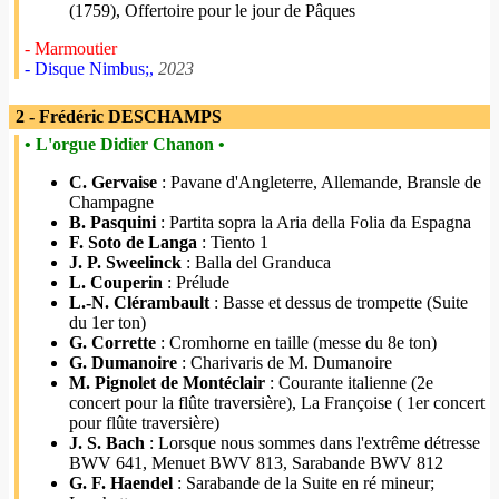
(1759), Offertoire pour le jour de Pâques
- Marmoutier
- Disque Nimbus;,
2023
2 - Frédéric DESCHAMPS
• L'orgue Didier Chanon •
C. Gervaise
: Pavane d'Angleterre, Allemande, Bransle de
Champagne
B. Pasquini
: Partita sopra la Aria della Folia da Espagna
F. Soto de Langa
: Tiento 1
J. P. Sweelinck
: Balla del Granduca
L. Couperin
: Prélude
L.-N. Clérambault
: Basse et dessus de trompette (Suite
du 1er ton)
G. Corrette
: Cromhorne en taille (messe du 8e ton)
G. Dumanoire
: Charivaris de M. Dumanoire
M. Pignolet de Montéclair
: Courante italienne (2e
concert pour la flûte traversière), La Françoise ( 1er concert
pour flûte traversière)
J. S. Bach
: Lorsque nous sommes dans l'extrême détresse
BWV 641, Menuet BWV 813, Sarabande BWV 812
G. F. Haendel
: Sarabande de la Suite en ré mineur;