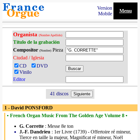
Version
Menu
Mobile
Organista
(Nombre Apellido)
Título de la grabación
Compositor
Pieza
(Nombre)
Ciudad / Iglesia
CD
DVD
Vinilo
Editor
41 discos
1 - David PONSFORD
• French Organ Music From The Golden Age Volume 8 •
G. Corrette
: Messe 8e ton
J.-F. Dandrieu
: 1er Livre (1739) - Offertoire ré mineur,
Tierce en taille la majeur, Magnificat ré mineur, Noël