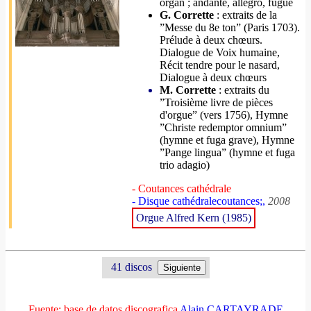
organ ; andante, allegro, fugue
G. Corrette
: extraits de la
”Messe du 8e ton” (Paris 1703).
Prélude à deux chœurs.
Dialogue de Voix humaine,
Récit tendre pour le nasard,
Dialogue à deux chœurs
M. Corrette
: extraits du
”Troisième livre de pièces
d'orgue” (vers 1756), Hymne
”Christe redemptor omnium”
(hymne et fuga grave), Hymne
”Pange lingua” (hymne et fuga
trio adagio)
- Coutances cathédrale
- Disque cathédralecoutances;,
2008
Orgue Alfred Kern (1985)
41 discos
Fuente: base de datos discografica
Alain CARTAYRADE