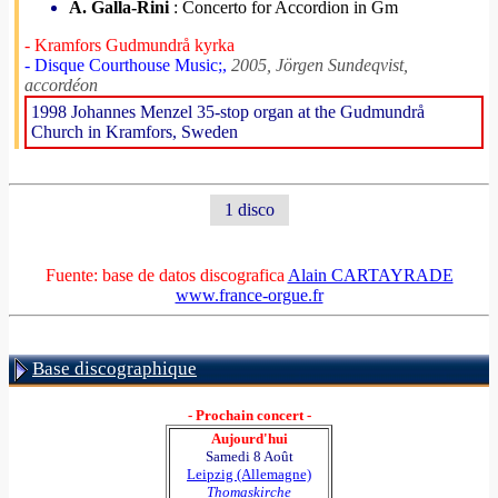
A. Galla-Rini
: Concerto for Accordion in Gm
- Kramfors Gudmundrå kyrka
- Disque Courthouse Music;,
2005, Jörgen Sundeqvist,
accordéon
1998 Johannes Menzel 35-stop organ at the Gudmundrå
Church in Kramfors, Sweden
1 disco
Fuente: base de datos discografica
Alain CARTAYRADE
www.france-orgue.fr
Base discographique
- Prochain concert -
Aujourd'hui
Samedi 8 Août
Leipzig (Allemagne)
Thomaskirche