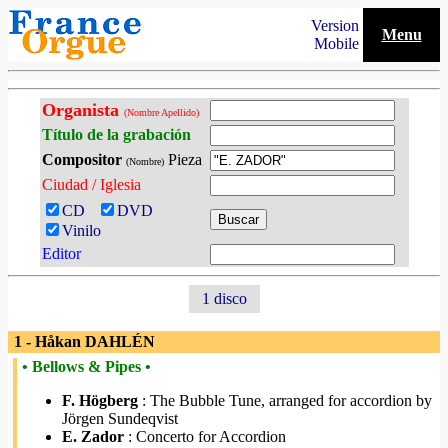
Version
Menu
Mobile
Organista
(Nombre Apellido)
Título de la grabación
Compositor
Pieza
(Nombre)
Ciudad / Iglesia
CD
DVD
Vinilo
Editor
1 disco
1 - Håkan DAHLÉN
• Bellows & Pipes •
F. Högberg
: The Bubble Tune, arranged for accordion by
Jörgen Sundeqvist
E. Zador
: Concerto for Accordion