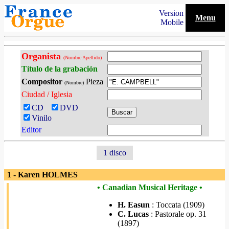
Version
Menu
Mobile
Organista
(Nombre Apellido)
Título de la grabación
Compositor
Pieza
(Nombre)
Ciudad / Iglesia
CD
DVD
Vinilo
Editor
1 disco
1 - Karen HOLMES
• Canadian Musical Heritage •
H. Easun
: Toccata (1909)
C. Lucas
: Pastorale op. 31
(1897)