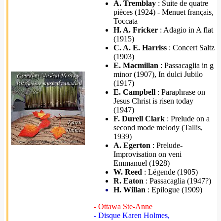
A. Tremblay
: Suite de quatre
pièces (1924) - Menuet français,
Toccata
H. A. Fricker
: Adagio in A flat
(1915)
C. A. E. Harriss
: Concert Saltz
(1903)
E. Macmillan
: Passacaglia in g
minor (1907), In dulci Jubilo
(1917)
E. Campbell
: Paraphrase on
Jesus Christ is risen today
(1947)
F. Durell Clark
: Prelude on a
second mode melody (Tallis,
1939)
A. Egerton
: Prelude-
Improvisation on veni
Emmanuel (1928)
W. Reed
: Légende (1905)
R. Eaton
: Passacaglia (1947?)
H. Willan
: Epilogue (1909)
- Ottawa Ste-Anne
- Disque Karen Holmes,