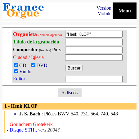
Version
Menu
Mobile
Organista
(Nombre Apellido)
Título de la grabación
Compositor
Pieza
(Nombre)
Ciudad / Iglesia
CD
DVD
Vinilo
Editor
5 discos
1 - Henk KLOP
J. S. Bach
: Pièces BWV 540, 731, 564, 740, 548
- Gorinchem Grotekerk
- Disque STH;,
vers 2004?