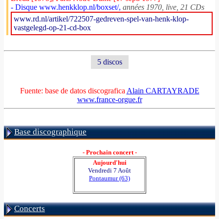
- Disque www.henkklop.nl/boxset/,
années 1970, live, 21 CDs
www.rd.nl/artikel/722507-gedreven-spel-van-henk-klop-
vastgelegd-op-21-cd-box
5 discos
Fuente: base de datos discografica
Alain CARTAYRADE
www.france-orgue.fr
Base discographique
- Prochain concert -
Aujourd'hui
Vendredi 7 Août
Pontaumur (63)
Concerts