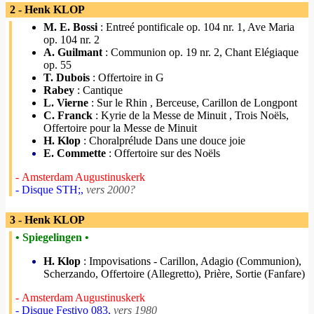
2 - Henk KLOP
M. E. Bossi
: Entreé pontificale op. 104 nr. 1, Ave Maria
op. 104 nr. 2
A. Guilmant
: Communion op. 19 nr. 2, Chant Elégiaque
op. 55
T. Dubois
: Offertoire in G
Rabey
: Cantique
L. Vierne
: Sur le Rhin , Berceuse, Carillon de Longpont
C. Franck
: Kyrie de la Messe de Minuit , Trois Noëls,
Offertoire pour la Messe de Minuit
H. Klop
: Choralprélude Dans une douce joie
E. Commette
: Offertoire sur des Noëls
- Amsterdam Augustinuskerk
- Disque STH;,
vers 2000?
3 - Henk KLOP
• Spiegelingen •
H. Klop
: Impovisations - Carillon, Adagio (Communion),
Scherzando, Offertoire (Allegretto), Prière, Sortie (Fanfare)
- Amsterdam Augustinuskerk
- Disque Festivo 083,
vers 1980