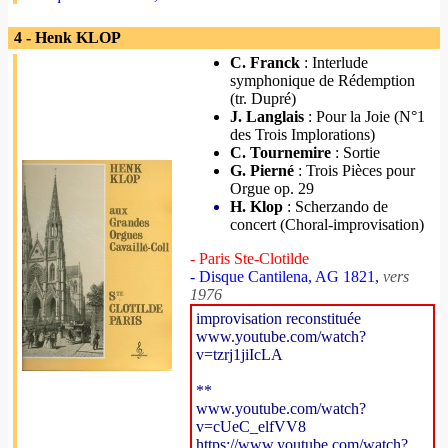
4 - Henk KLOP
C. Franck
: Interlude
symphonique de Rédemption
(tr. Dupré)
J. Langlais
: Pour la Joie (N°1
des Trois Implorations)
C. Tournemire
: Sortie
G. Pierné
: Trois Pièces pour
Orgue op. 29
H. Klop
: Scherzando de
concert (Choral-improvisation)
- Paris Ste-Clotilde
- Disque Cantilena, AG 1821,
vers
1976
improvisation reconstituée
www.youtube.com/watch?
v=tzrj1jiIcLA
**
www.youtube.com/watch?
v=cUeC_elfVV8
https://www.youtube.com/watch?