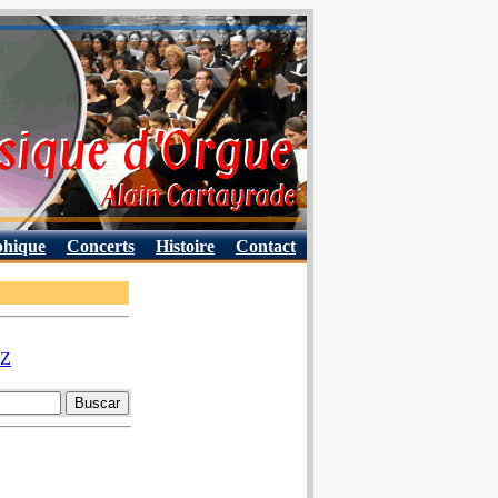
phique
Concerts
Histoire
Contact
Z