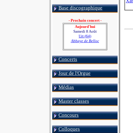
Xan
Base discographique
- Prochain concert -
Aujourd'hui
Samedi 8 Août
Urt (64)
Abbaye de Belloc
Concerts
Jour de l'Orgue
Médias
Master classes
Concours
Colloques