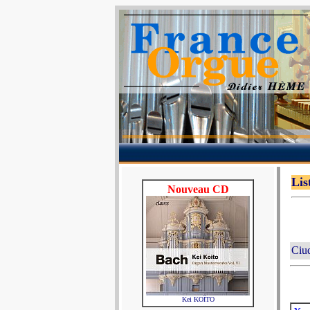
Lis
Nouveau CD
Ciu
Kei KOÏTO