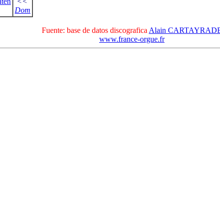
ten
<<
Dom
Fuente: base de datos discografica
Alain CARTAYRAD
www.france-orgue.fr