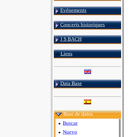
Evénements
Concerts historiques
J S BACH
Liens
Data Base
Base de datos
Buscar
Nuevo