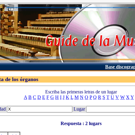
Base discogra
ta de los órganos
Escriba las primeras letras de un lugar
A
B
C
D
E
F
G
H
I
J
K
L
M
N
O
P
Q
R
S
T
U
V
W
X
Y
dad
Lugar
Respuesta : 2 lugars