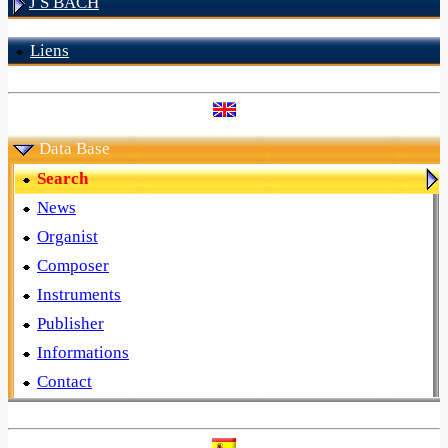
J S BACH
Liens
Data Base
Search
News
Organist
Composer
Instruments
Publisher
Informations
Contact