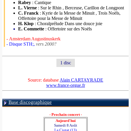
Rabey
: Cantique
L. Vierne
: Sur le Rhin , Berceuse, Carillon de Longpont
C. Franck
: Kyrie de la Messe de Minuit , Trois Noëls,
Offertoire pour la Messe de Minuit
H. Klop
: Choralprélude Dans une douce joie
E. Commette
: Offertoire sur des Noëls
- Amsterdam Augustinuskerk
- Disque STH;,
vers 2000?
1 disc
Source: database
Alain CARTAYRADE
www.france-orgue.fr
Base discographique
- Prochain concert -
Aujourd'hui
Samedi 8 Août
La Ciotat (13)