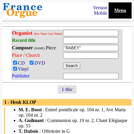
Version
Menu
Mobile
Organist
(first Name Last Name)
Record title
Composer
Piece
(NAME)
Place / Church
CD
DVD
Vinyl
Publisher
1 disc
1 - Henk KLOP
M. E. Bossi
: Entreé pontificale op. 104 nr. 1, Ave Maria
op. 104 nr. 2
A. Guilmant
: Communion op. 19 nr. 2, Chant Elégiaque
op. 55
T. Dubois
: Offertoire in G