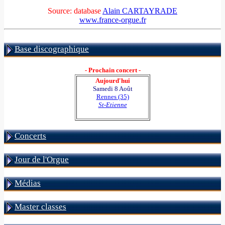
Source: database
Alain CARTAYRADE
www.france-orgue.fr
Base discographique
- Prochain concert -
Aujourd'hui
Samedi 8 Août
Rennes (35)
St-Etienne
Concerts
Jour de l'Orgue
Médias
Master classes