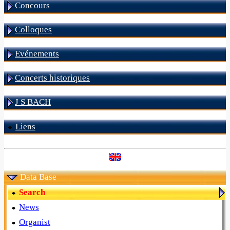
Concours
Colloques
Evénements
Concerts historiques
J S BACH
Liens
Data Base
Search
News
Organist