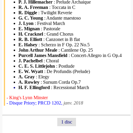
P. J. Hillemacher
: Prelude Archaique
R. A. Freeman
: Toccata in C
R. Diggle
: Twilight Reverie
G. C. Young
: Andante maestoso
J. Lyon
: Festival March
E. Mignan
: Pastorale
H. Cracknel
: Grand Chorus
R. B. Elliott
: Canzonet in B flat
E. Halsey
: Scherzo in F Op. 22 No.5
John Arthur Meale
: Cantilene Op. 25
Purcell James Mansfield
: Concert-Allegro in G Op.4
J. Pachelbel
: Choral
C. E. S. Littlejohn
: Postlude
E. W. Wyatt
: De Profundis (Prelude)
A. Gray
: Elegy
A. Rowley
: Sursum Corda Op.7
H. F. Ellingford
: Recessional March
- King's Lynn Minster
- Disque Priory; PRCD 1202,
janv. 2018
1 disc