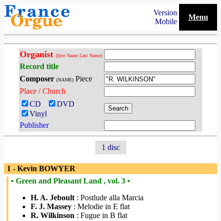
Version
Menu
Mobile
Organist
(first Name Last Name)
Record title
Composer
Piece
(NAME)
Place / Church
CD
DVD
Vinyl
Publisher
1 disc
1 - Kevin BOWYER
• Green and Pleasant Land , vol. 3 •
H. A. Jeboult
: Postlude alla Marcia
F. J. Massey
: Melodie in E flat
R. Wilkinson
: Fugue in B flat