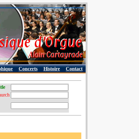
phique
Concerts
Histoire
Contact
tle
hurch