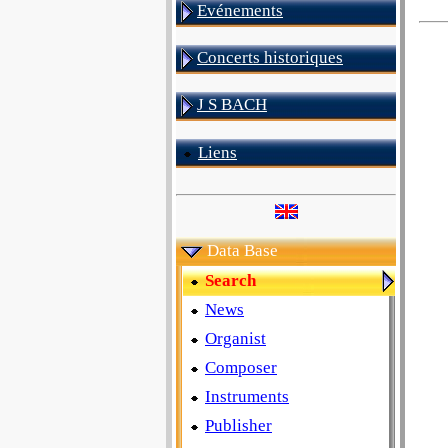
Evénements
Concerts historiques
J S BACH
Liens
Data Base
Search
News
Organist
Composer
Instruments
Publisher