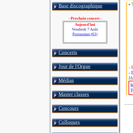
•
Base discographique
- Prochain concert -
Aujourd'hui
Vendredi 7 Août
Pontaumur (63)
Concerts
Jour de l'Orgue
- 
- 
Ha
Médias
I
T
Master classes
Concours
Colloques