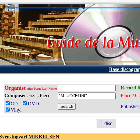
Base discogra
Organist
Record ti
(first Name Last Name)
Composer
Piece
Place / C
(NAME)
CD
DVD
Publisher
Vinyl
1 disc
 Sven-Ingvart MIKKELSEN