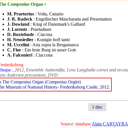
 The Compenius Organ •
M. Praetorius
: Volta, Canario
J. R. Radeck
: Engellischer Mascharada and Presentation
J. Dowland
: King of Danemark's Galliard
J. Lorentz
: Praeludium
D. Buxtehude
: Ciacona
H. Neusiedler
: Kunigin hoff tantz
M. Uccelini
: Aria sopra la Bergamasca
C. Flor
: Ein feste Burg ist unser Gott
A. Falconieri
: Ciaccona
Frederiksborg
Disque ,
2012, Ensemble Authentifia, Lene Langballa cornet and record
ns Andersen percussions, DVD
n The Compenius Organ (Compenius Orglet)
he Museum of National History- Frederiksborg Castle, 2012.
1 disc
Source: database
Alain CARTAYR