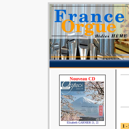
Nouveau CD
Elisabeth GARNIER [1; 2]
1 -