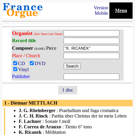
Version
Menu
Mobile
Organist
(first Name Last Name)
Record title
Composer
Piece
(NAME)
Place / Church
CD
DVD
Vinyl
Publisher
1 disc
1 - Dietmar METTLACH
J. G. Rheinberger
: Praeludium und fuga cromatica
J. C. H. Rinck
: Partita über Christus der ist mein Leben
F. Lachner
: Sonate f moll
F. Correa de Arauxo
: Tiento 6° tono
K. Ricanek
: Méditation