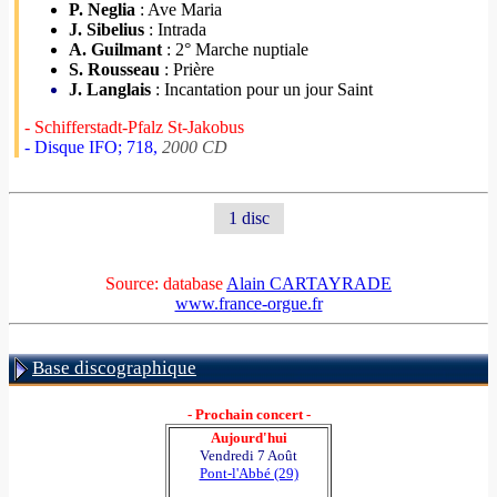
P. Neglia
: Ave Maria
J. Sibelius
: Intrada
A. Guilmant
: 2° Marche nuptiale
S. Rousseau
: Prière
J. Langlais
: Incantation pour un jour Saint
- Schifferstadt-Pfalz St-Jakobus
- Disque IFO; 718,
2000 CD
1 disc
Source: database
Alain CARTAYRADE
www.france-orgue.fr
Base discographique
- Prochain concert -
Aujourd'hui
Vendredi 7 Août
Pont-l'Abbé (29)