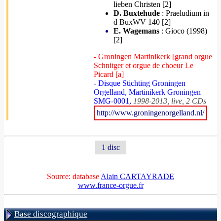
lieben Christen [2]
D. Buxtehude
: Praeludium in
d BuxWV 140 [2]
E. Wagemans
: Gioco (1998)
[2]
- Groningen Martinikerk [grand orgue
Schnitger et orgue de choeur Le
Picard [a]
- Disque Stichting Groningen
Orgelland, Martinikerk Groningen
SMG-0001,
1998-2013, live, 2 CDs
http://www.groningenorgelland.nl/
1 disc
Source: database
Alain CARTAYRADE
www.france-orgue.fr
Base discographique