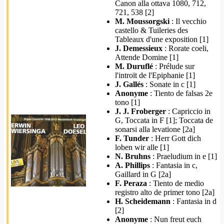
Canon alla ottava 1080, 712,
721, 538 [2]
M. Moussorgski
: Il vecchio
castello & Tuileries des
Tableaux d'une exposition [1]
J. Demessieux
: Rorate coeli,
Attende Domine [1]
M. Duruflé
: Prélude sur
l'introït de l'Epiphanie [1]
J. Gallés
: Sonate in c [1]
Anonyme
: Tiento de falsas 2e
tono [1]
J. J. Froberger
: Capriccio in
G, Toccata in F [1]; Toccata de
sonarsi alla levatione [2a]
F. Tunder
: Herr Gott dich
loben wir alle [1]
N. Bruhns
: Praeludium in e [1]
A. Phillips
: Fantasia in c,
Gaillard in G [2a]
F. Peraza
: Tiento de medio
registro alto de primer tono [2a]
H. Scheidemann
: Fantasia in d
[2]
Anonyme
: Nun freut euch