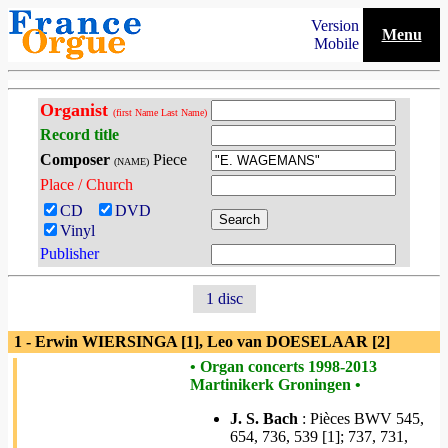
Version
Menu
Mobile
Organist
(first Name Last Name)
Record title
Composer
Piece
(NAME)
Place / Church
CD
DVD
Vinyl
Publisher
1 disc
1 - Erwin WIERSINGA [1], Leo van DOESELAAR [2]
• Organ concerts 1998-2013
Martinikerk Groningen •
J. S. Bach
: Pièces BWV 545,
654, 736, 539 [1]; 737, 731,