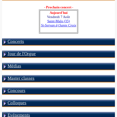
- Prochain concert -
Aujourd'hui
Vendredi 7 Août
Saint-Malo (35)
St-Servan à) Sante Croix
Concerts
Jour de l'Orgue
Médias
Master classes
Concours
Colloques
Evénements