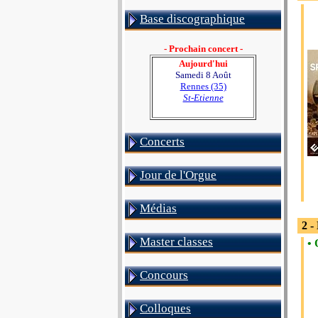
Base discographique
- Prochain concert -
Aujourd'hui
Samedi 8 Août
Rennes (35)
St-Etienne
Concerts
Jour de l'Orgue
Médias
2 -
Master classes
• 
Concours
Colloques