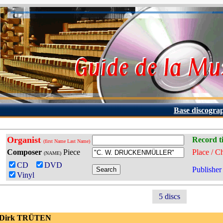
Base discogra
Organist
Record ti
(first Name Last Name)
Composer
Piece
Place / C
(NAME)
CD
DVD
Publisher
Vinyl
5 discs
 Dirk TRÜTEN