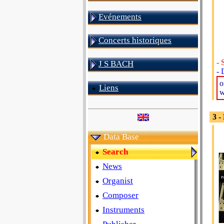
Evénements
Concerts historiques
- 
J S BACH
- 
o
Liens
w
3 -
Data Base
Search
News
Organist
Composer
Instruments