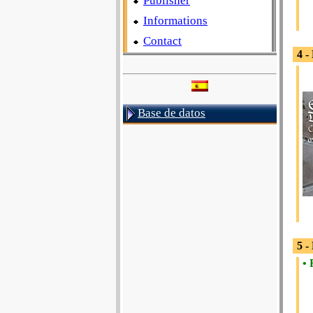
Publisher
Informations
Contact
4 -
Base de datos
5 -
• 