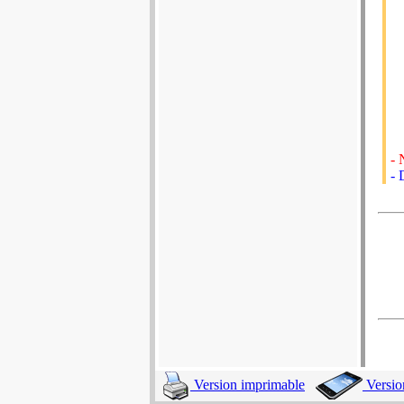
- 
- 
Version imprimable
Versio