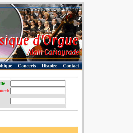
phique
Concerts
Histoire
Contact
tle
hurch