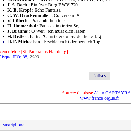
J. S. Bach
: Ein feste Burg BWV 720
K.-B. Kropf
: Echo Fantaisa
C. W. Druckenmüller
: Concerto in A
V. Lübeck
: Praeambulum in c
H. Jimmerthal
: Fantasia im freien Styl
J. Brahms
: O Welt , ich muss dich lassen
H. Distler
: Partita ‘Christ der du bist der helle Tag'
H. F. Micheelsen
: Erschienen ist der herzlich Tag
Neuenfelde [St. Pankratius Hamburg]
Disque IFO; 88,
2003
5 discs
Source: database
Alain CARTAYR
www.france-orgue.fr
n smartphone