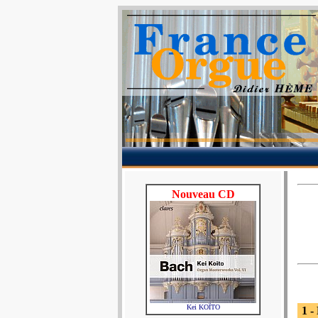
Nouveau CD
Kei KOÏTO
1 -