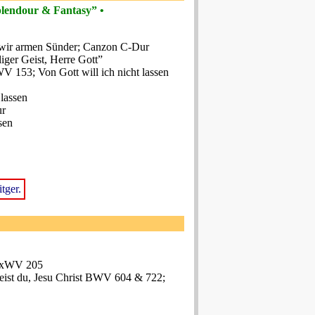
plendour & Fantasy” •
 wir armen Sünder; Canzon C-Dur
ger Geist, Herre Gott”
 153; Von Gott will ich nicht lassen
 lassen
ur
sen
tger.
BuxWV 205
ist du, Jesu Christ BWV 604 & 722;