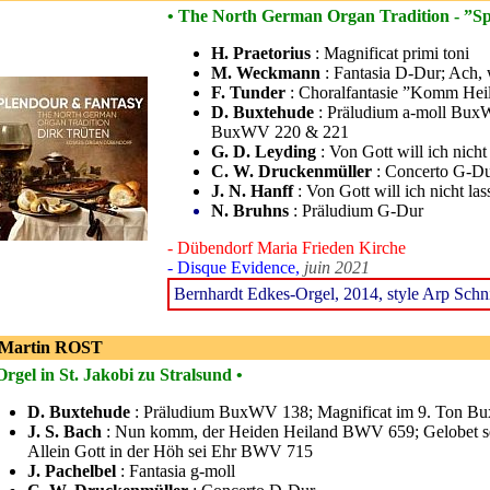
• The North German Organ Tradition - ”S
H. Praetorius
: Magnificat primi toni
M. Weckmann
: Fantasia D-Dur; Ach,
F. Tunder
: Choralfantasie ”Komm Heili
D. Buxtehude
: Präludium a-moll BuxWV
BuxWV 220 & 221
G. D. Leyding
: Von Gott will ich nicht
C. W. Druckenmüller
: Concerto G-D
J. N. Hanff
: Von Gott will ich nicht las
N. Bruhns
: Präludium G-Dur
- Dübendorf Maria Frieden Kirche
- Disque Evidence,
juin 2021
Bernhardt Edkes-Orgel, 2014, style Arp Schni
 Martin ROST
Orgel in St. Jakobi zu Stralsund •
D. Buxtehude
: Präludium BuxWV 138; Magnificat im 9. Ton 
J. S. Bach
: Nun komm, der Heiden Heiland BWV 659; Gelobet se
Allein Gott in der Höh sei Ehr BWV 715
J. Pachelbel
: Fantasia g-moll