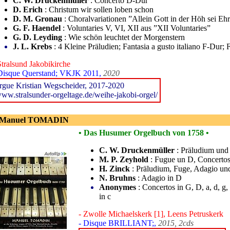
C. W. Druckenmüller
: Concerto D-Dur
D. Erich
: Christum wir sollen loben schon
D. M. Gronau
: Choralvariationen ”Allein Gott in der Höh sei Eh
G. F. Haendel
: Voluntaries V, VI, XII aus ”XII Voluntaries”
G. D. Leyding
: Wie schön leuchtet der Morgenstern
J. L. Krebs
: 4 Kleine Präludien; Fantasia a gusto italiano F-Du
Stralsund Jakobikirche
Disque Querstand; VKJK 2011,
2020
rgue Kristian Wegscheider, 2017-2020
ww.stralsunder-orgeltage.de/weihe-jakobi-orgel/
 Manuel TOMADIN
• Das Husumer Orgelbuch von 1758 •
C. W. Druckenmüller
: Präludium und 
M. P. Zeyhold
: Fugue un D, Concertos
H. Zinck
: Präludium, Fuge, Adagio un
N. Bruhns
: Adagio in D
Anonymes
: Concertos in G, D, a, d, 
in c
- Zwolle Michaelskerk [1], Leens Petruskerk
- Disque BRILLIANT;,
2015, 2cds