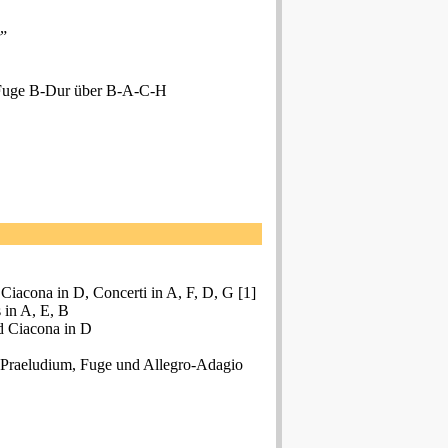
r”
r; Fuge B-Dur über B-A-C-H
Ciacona in D, Concerti in A, F, D, G [1]
 in A, E, B
d Ciacona in D
g, Praeludium, Fuge und Allegro-Adagio