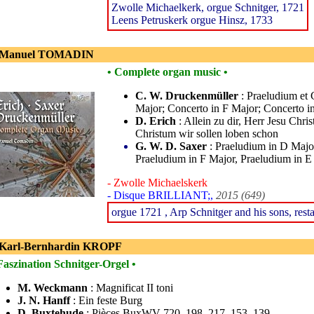
Zwolle Michaelkerk, orgue Schnitger, 1721
Leens Petruskerk orgue Hinsz, 1733
 Manuel TOMADIN
• Complete organ music •
C. W. Druckenmüller
: Praeludium et 
Major; Concerto in F Major; Concerto i
D. Erich
: Allein zu dir, Herr Jesu Chri
Christum wir sollen loben schon
G. W. D. Saxer
: Praeludium in D Major
Praeludium in F Major, Praeludium in E
- Zwolle Michaelskerk
- Disque BRILLIANT;,
2015 (649)
orgue 1721 , Arp Schnitger and his sons, resta
 Karl-Bernhardin KROPF
Faszination Schnitger-Orgel •
M. Weckmann
: Magnificat II toni
J. N. Hanff
: Ein feste Burg
D. Buxtehude
: Pièces BuxWV 720, 198, 217, 153, 139