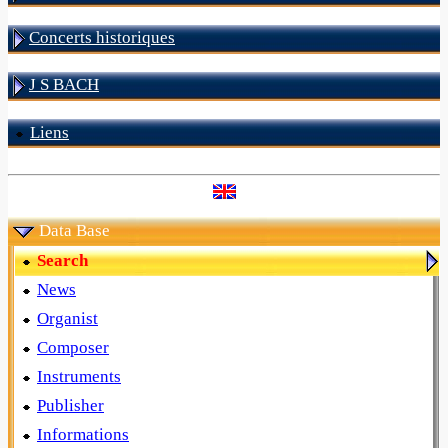
Concerts historiques
J S BACH
Liens
Data Base
Search
News
Organist
Composer
Instruments
Publisher
Informations