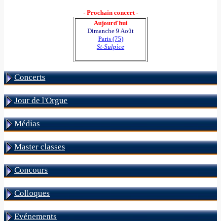
- Prochain concert -
Aujourd'hui
Dimanche 9 Août
Paris (75)
St-Sulpice
Concerts
Jour de l'Orgue
Médias
Master classes
Concours
Colloques
Evénements