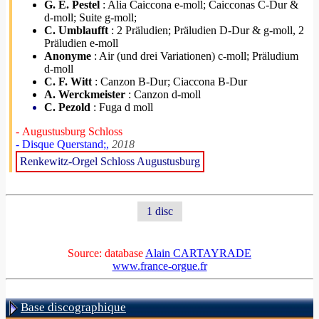
G. E. Pestel
: Alia Caiccona e-moll; Caicconas C-Dur &
d-moll; Suite g-moll;
C. Umblaufft
: 2 Präludien; Präludien D-Dur & g-moll, 2
Präludien e-moll
Anonyme
: Air (und drei Variationen) c-moll; Präludium
d-moll
C. F. Witt
: Canzon B-Dur; Ciaccona B-Dur
A. Werckmeister
: Canzon d-moll
C. Pezold
: Fuga d moll
- Augustusburg Schloss
- Disque Querstand;,
2018
Renkewitz-Orgel Schloss Augustusburg
1 disc
Source: database
Alain CARTAYRADE
www.france-orgue.fr
Base discographique