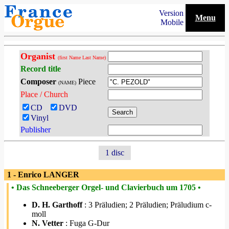
Version
Menu
Mobile
Organist
(first Name Last Name)
Record title
Composer
Piece
(NAME)
Place / Church
CD
DVD
Vinyl
Publisher
1 disc
1 - Enrico LANGER
• Das Schneeberger Orgel- und Clavierbuch um 1705 •
D. H. Garthoff
: 3 Präludien; 2 Präludien; Präludium c-
moll
N. Vetter
: Fuga G-Dur