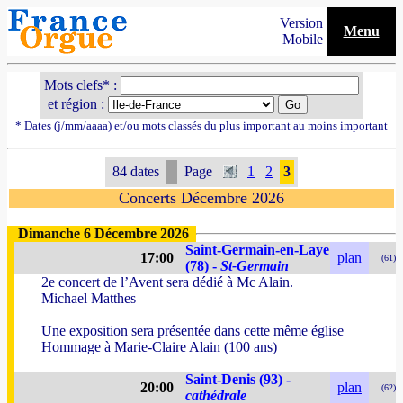
Version
Menu
Mobile
Mots clefs* :
et région :
* Dates (j/mm/aaaa) et/ou mots classés du plus important au moins important
84 dates
Page
1
2
3
Concerts Décembre 2026
Dimanche 6 Décembre 2026
Saint-Germain-en-Laye
17:00
plan
(61)
(78) -
St-Germain
2e concert de l’Avent sera dédié à Mc Alain.
Michael Matthes
Une exposition sera présentée dans cette même église
Hommage à Marie-Claire Alain (100 ans)
Saint-Denis (93) -
20:00
plan
(62)
cathédrale