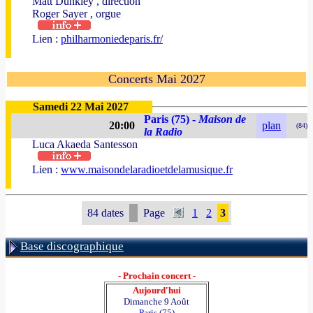
Matt Dunkley , direction
Roger Sayer , orgue
Lien :
philharmoniedeparis.fr/
Concerts Mai 2027
Samedi 22 Mai 2027
Paris (75) -
Maison de
20:00
plan
(84)
la Radio
Luca Akaeda Santesson
Lien :
www.maisondelaradioetdelamusique.fr
84 dates
Page
1
2
3
Base discographique
- Prochain concert -
Aujourd'hui
Dimanche 9 Août
Paris (75)