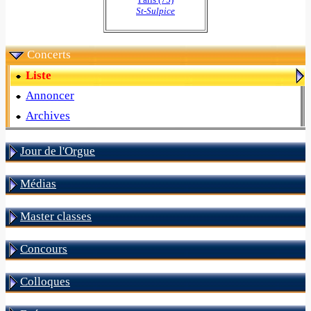
St-Sulpice
Concerts
Liste
Annoncer
Archives
Jour de l'Orgue
Médias
Master classes
Concours
Colloques