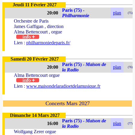
Jeudi 11 Février 2027
Paris (75) -
20:00
plan
(75)
Philharmonie
Orchestre de Paris
James Gaffigan , direction
Alma Bettencourt , orgue
Lien :
philharmoniedeparis.fr/
Samedi 20 Février 2027
Paris (75) -
Maison de
20:00
plan
(76)
la Radio
Alma Bettencourt orgue
Lien :
www.maisondelaradioetdelamusique.fr
Concerts Mars 2027
Dimanche 14 Mars 2027
Paris (75) -
Maison de
16:00
plan
(77)
la Radio
Wolfgang Zerer orgue