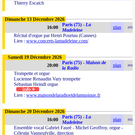
Thierry Escaich
Dimanche 13 Décembre 2026
Paris (75) -
La
16:00
plan
(63)
Madeleine
Récital d'orgue par Henri Pourtau (Cannes)
Lien :
www.concerts-lamadeleine.com/
Samedi 19 Décembre 2026
Paris (75) -
Maison de
20:00
plan
(64)
la Radio
Trompette et orgue
Lucienne Renaudin Vary trompette
Sebastian Heindl orgue
Lien :
www.maisondelaradioetdelamusique.fr
Dimanche 20 Décembre 2026
Paris (75) -
La
16:00
plan
(65)
Madeleine
Ensemble vocal Gabriel Fauré - Michel Geoffroy, orgue -
Célestin Vanneufville, direction