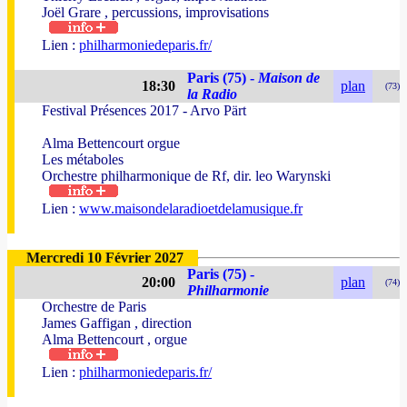
Joël Grare , percussions, improvisations
Lien :
philharmoniedeparis.fr/
Paris (75) -
Maison de
18:30
plan
(73)
la Radio
Festival Présences 2017 - Arvo Pärt
Alma Bettencourt orgue
Les métaboles
Orchestre philharmonique de Rf, dir. leo Warynski
Lien :
www.maisondelaradioetdelamusique.fr
Mercredi 10 Février 2027
Paris (75) -
20:00
plan
(74)
Philharmonie
Orchestre de Paris
James Gaffigan , direction
Alma Bettencourt , orgue
Lien :
philharmoniedeparis.fr/