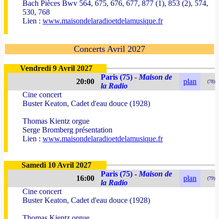
Bach Pièces Bwv 564, 675, 676, 677, 877 (1), 853 (2), 574,
530, 768
Lien :
www.maisondelaradioetdelamusique.fr
Concerts Avril 2027
Vendredi 9 Avril 2027
Paris (75) -
Maison de
20:00
plan
(78)
la Radio
Cine concert
Buster Keaton, Cadet d'eau douce (1928)
Thomas Kientz orgue
Serge Bromberg présentation
Lien :
www.maisondelaradioetdelamusique.fr
Samedi 10 Avril 2027
Paris (75) -
Maison de
16:00
plan
(79)
la Radio
Cine concert
Buster Keaton, Cadet d'eau douce (1928)
Thomas Kientz orgue