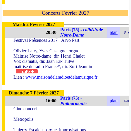
Concerts Février 2027
Mardi 2 Février 2027
Paris (75) -
cathédrale
20:30
plan
(71)
Notre-Dame
Festival Présences 2017 - Arvo Pärt
Olivier Latry, Yves Castagnet orgue
Maitrise Notre-dame, dir. Henri Chalet
Vox clamatis, dir. Jaan-Eik Tulve
maitrise de radio France*, dir. Sofi Jeannin
Lien :
www.maisondelaradioetdelamusique.fr
Dimanche 7 Février 2027
Paris (75) -
16:00
plan
(72)
Philharmonie
Cine concert
Metropolis
Thierry Escaich , orgue, improvisations