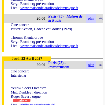
Serge Bromberg présentation
Lien :
www.maisondelaradioetdelamusique.fr
Paris (75) -
Maison de
20:00
plan
(80)
la Radio
Cine concert
Buster Keaton, Cadet d'eau douce (1928)
Thomas Kientz orgue
Serge Bromberg présentation
Lien :
www.maisondelaradioetdelamusique.fr
Jeudi 22 Avril 2027
Paris (75) -
20:00
plan
(81)
Philharmonie
ciné concert
Interstellar
Yellow Socks Orchestra
Matt Dunkley , direction
Roger Sayer , orgue
Lien :
philharmoniedeparis.fr/