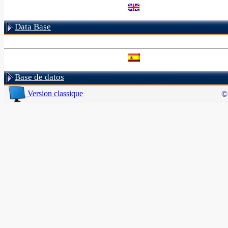
Data Base
Base de datos
Version classique
© 