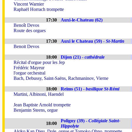
Vincent Warnier
Raphaël Horrach trompette
17:30
Auxi-le-Chateau (62)
Benoît Devos
Route des orgues
17:30
Auxi le Chateau (59) -
St-Martin
Benoit Devos
18:00
Dijon (21) -
cathédrale
Récital d'orgue pour les Jep
Frédéric Mayeur
l'orgue orchestral
Bach, Debussy, Saint-Saëns, Rachmaninov, Vierne
18:00
Reims (51) -
basilique St-Rémi
Martini, Albinoni, Haendel
Jean Baptiste Arnold trompette
Benjamin Steens, orgue
Poligny (39) -
Collégiale Saint-
18:00
Hippolyte
Akiko Kan Dieu, Dole, orgue et Tomoko Ohno, trompette