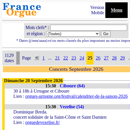
Version
Menu
Mobile
Mots clefs* :
et région :
* Dates (j/mm/aaaa) et/ou mots classés du plus important au moins impor
1129
Page
1
...
21
22
23
24
25
26
27
28
29
.
dates
Concerts Septembre 2026
Dimanche 20 Septembre 2026
15:30
Ciboure (64)
30 à 18h à Urrugne et Ciboure
Lien :
orgues-urrugne.org/festival/calendrier-de-la-saison-2026
15:30
Vezelise (54)
Dominique Breda.
concert solidaire de la Saint-Côme et Saint Damien
Lien :
orguedevezelise.fr/