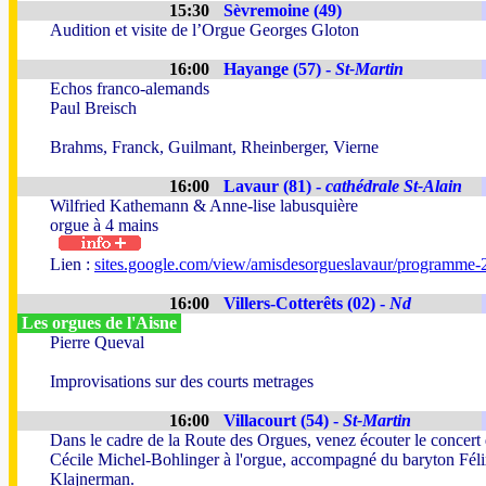
15:30
Sèvremoine (49)
Audition et visite de l’Orgue Georges Gloton
16:00
Hayange (57) -
St-Martin
Echos franco-alemands
Paul Breisch
Brahms, Franck, Guilmant, Rheinberger, Vierne
16:00
Lavaur (81) -
cathédrale St-Alain
Wilfried Kathemann & Anne-lise labusquière
orgue à 4 mains
Lien :
sites.google.com/view/amisdesorgueslavaur/programme-
16:00
Villers-Cotterêts (02) -
Nd
Les orgues de l'Aisne
Pierre Queval
Improvisations sur des courts metrages
16:00
Villacourt (54) -
St-Martin
Dans le cadre de la Route des Orgues, venez écouter le concert
Cécile Michel-Bohlinger à l'orgue, accompagné du baryton Fél
Klajnerman.