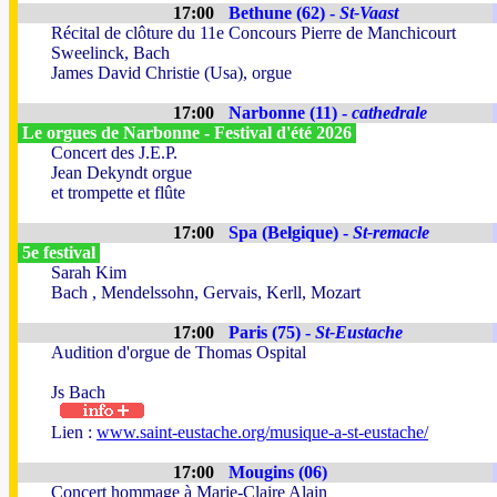
17:00
Bethune (62) -
St-Vaast
Récital de clôture du 11e Concours Pierre de Manchicourt
Sweelinck, Bach
James David Christie (Usa), orgue
17:00
Narbonne (11) -
cathedrale
Le orgues de Narbonne - Festival d'été 2026
Concert des J.E.P.
Jean Dekyndt orgue
et trompette et flûte
17:00
Spa (Belgique) -
St-remacle
5e festival
Sarah Kim
Bach , Mendelssohn, Gervais, Kerll, Mozart
17:00
Paris (75) -
St-Eustache
Audition d'orgue de Thomas Ospital
Js Bach
Lien :
www.saint-eustache.org/musique-a-st-eustache/
17:00
Mougins (06)
Concert hommage à Marie-Claire Alain