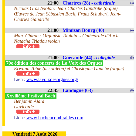
21:00
Chartres (28) -
cathédrale
(3)
Nicolas Gros (violon)-Jean-Charles Gandrille (orgue)
Œuvres de Jean Sébastien Bach, Franz Schubert, Jean-
Charles Gandrille
21:00
Mimizan Bourg (40)
(4)
Marc Chiron : Organiste Titulaire - Cathédrale d'Auch
Natacha Triadou violon
21:00
Guerande (44) -
collegiale
(5)
70e édition des concerts de La Voix des Orgues
Erwann Tobie (accordéon) et Christophe Gauche (orgue)
Lien :
www.lavoixdesorgues.org/
22:45
Landogne (63)
(6)
Xxviiième Festival Bach
Benjamin Alard
clavicorde
Lien :
www.bachencombrailles.com
Vendredi 7 Août 2026