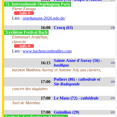
72. Internationale Orgeltagung Paris
Pierre Farago
Lien :
orgeltagung-2026.gdo.de/
16:00
Crocq (63)
(18)
Xxviiième Festival Bach
Emmanuel Arakélian,
clavecin
Lien :
www.bachencombrailles.com
Sainte-Anne d'Auray (56) -
16:15
(19)
basilique
baryton Matthieu Auvray et Antoine Joly aux claviers,
Poitiers (86) -
cathedrale et
17:00
(20)
Ste-Radegonde
concert des stagiaires
17:00
Le Mans (72) -
cathédrale
(21)
Axel de Marnhac
17:00
Guimiliau (29)
(22)
Festival « Les Enclos en Musique »