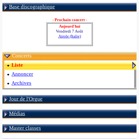
Base discographique
- Prochain concert -
Aujourd'hui
Vendredi 7 Août
Airole (Italie)
Concerts
Liste
Annoncer
Archives
Jour de l'Orgue
Médias
Master classes