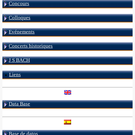
Concours
Colloques
Evénements
Concerts historiques
J S BACH
Liens
Data Base
Base de datos