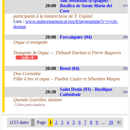
San Sebastian (Espagne) -
20:00
Basílica de Santa María del
(27)
Coro
participants à la masterclasse de T. Ospital
Lien :
www.quincenamusical.eus/fr/programme?c=cycle-
dorgue
20:00
Forcalquier (04)
(28)
Orgue et trompette
Trompette & Orgue — Thibault Darbon et Pierre Bagneris
20:00
Beost (64)
(29)
Duo Corneline
Flûte à bec et orgue – Pauline Cazier et Sébastien Maigne
Saint Denis (93) -
Basilique
20:30
(30)
Cathédrale
Quentin Guerillot, titulaire
- Libre participation
1153 dates
Page
1
2
3
4
5
6
7
8
9
...
39