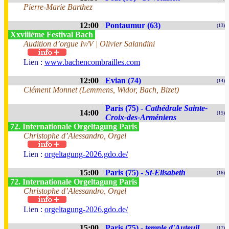
Pierre-Marie Barthez
12:00
Pontaumur (63)
(13)
Xxviiième Festival Bach
Audition d’orgue Iv/V | Olivier Salandini
Lien :
www.bachencombrailles.com
12:00
Evian (74)
(14)
Clément Monnet (Lemmens, Widor, Bach, Bizet)
Paris (75) -
Cathédrale Sainte-
14:00
(15)
Croix-des-Arméniens
72. Internationale Orgeltagung Paris
Christophe d’Alessandro, Orgel
Lien :
orgeltagung-2026.gdo.de/
15:00
Paris (75) -
St-Elisabeth
(16)
72. Internationale Orgeltagung Paris
Christophe d’Alessandro, Orgel
Lien :
orgeltagung-2026.gdo.de/
15:00
Paris (75) -
temple d'Auteuil
(17)