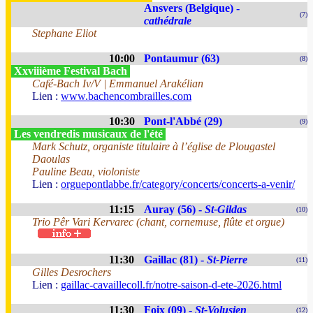
Ansvers (Belgique) -
(7)
cathédrale
Stephane Eliot
10:00
Pontaumur (63)
(8)
Xxviiième Festival Bach
Café-Bach Iv/V | Emmanuel Arakélian
Lien :
www.bachencombrailles.com
10:30
Pont-l'Abbé (29)
(9)
Les vendredis musicaux de l'été
Mark Schutz, organiste titulaire à l’église de Plougastel
Daoulas
Pauline Beau, violoniste
Lien :
orguepontlabbe.fr/category/concerts/concerts-a-venir/
11:15
Auray (56) -
St-Gildas
(10)
Trio Pêr Vari Kervarec (chant, cornemuse, flûte et orgue)
11:30
Gaillac (81) -
St-Pierre
(11)
Gilles Desrochers
Lien :
gaillac-cavaillecoll.fr/notre-saison-d-ete-2026.html
11:30
Foix (09) -
St-Volusien
(12)