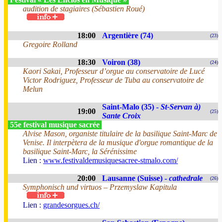
audition de stagiaires (Sébastien Roué)
18:00
Argentière (74)
(23)
Gregoire Rolland
18:30
Voiron (38)
(24)
Kaori Sakai, Professeur d’orgue au conservatoire de Lucé
Victor Rodriguez, Professeur de Tuba au conservatoire de
Melun
Saint-Malo (35) -
St-Servan à)
19:00
(25)
Sante Croix
55e festival musique sacrée
Alvise Mason, organiste titulaire de la basilique Saint-Marc de
Venise. Il interpètera de la musique d'orgue romantique de la
basilique Saint-Marc, la Sérénissime
Lien :
www.festivaldemusiquesacree-stmalo.com/
20:00
Lausanne (Suisse) -
cathedrale
(26)
Symphonisch und virtuos – Przemyslaw Kapitula
Lien :
grandesorgues.ch/