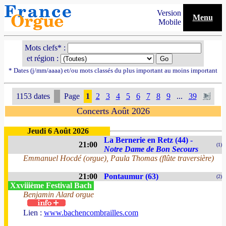
Version
Menu
Mobile
Mots clefs* :
et région :
* Dates (j/mm/aaaa) et/ou mots classés du plus important au moins important
1153 dates
Page
1
2
3
4
5
6
7
8
9
...
39
Concerts Août 2026
Jeudi 6 Août 2026
La Bernerie en Retz (44) -
21:00
(1)
Notre Dame de Bon Secours
Emmanuel Hocdé (orgue), Paula Thomas (flûte traversière)
21:00
Pontaumur (63)
(2)
Xxviiième Festival Bach
Benjamin Alard orgue
Lien :
www.bachencombrailles.com