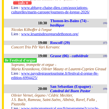
Lien :
www.abbaye-chaise-dieu.com/associations-
culturelles/marin-carouge/journees-de-lorgue-2026/
Thonon-les-Bains (74) -
18:30
(16)
basilique
Nicolas Kilhoffer à l'orgue
Lien :
www.lesamisdesorguesdethonon.org/
19:00
Roscoff (29)
(17)
Concert Trio Pêr Vari Kervarec
19:00
Grasse (06) -
cathédrale
(18)
8e Festival d'orgue
Soprano, trompette et orgue -
Maria Krasnikova, Olivier Mauny et Laurent-Cyprien Giraud
Lien :
www.paysdegrassetourisme.fr/festival-d-orgue-8e-
edition-6994425/
San Sebastian (Espagne) -
20:00
(19)
Catedral del Buen Pastor
Olivier Vernet, órgano / Cédric Meckler,
J.S. Bach, Rameau, Saint-Saëns, Albéniz, Ravel, Falla ,
Piazzolla
Lien :
www.quincenamusical.eus/fr/programme?c=cycle-