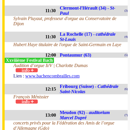
Clermont-l'Hérault (34) -
St-
11:30
(3)
Paul
Sylvain Pluyaut, professeur d'orgue au Conservatoire de
Dijon
La Rochelle (17) -
cathédrale
11:30
(4)
St-Louis
Hubert Haye titulaire de l'orgue de Saint-Germain en Laye
12:00
Pontaumur (63)
(5)
Xxviiième Festival Bach
Audition d’orgue Ii/V | Charlotte Dumas
Lien :
www.bachencombrailles.com
Fribourg (Suisse) -
Cathédrale
12:15
(6)
Saint-Nicolas
François Ménissier
Meudon (92) -
auditorium
13:00
(7)
Marcel Dupré
concerts privés pour la Fédération des Amis de l’orgue
d’Allemagne (Gdo)