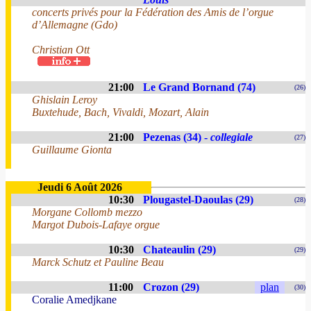
concerts privés pour la Fédération des Amis de l’orgue
d’Allemagne (Gdo)
Christian Ott
21:00
Le Grand Bornand (74)
(26)
Ghislain Leroy
Buxtehude, Bach, Vivaldi, Mozart, Alain
21:00
Pezenas (34) -
collegiale
(27)
Guillaume Gionta
Jeudi 6 Août 2026
10:30
Plougastel-Daoulas (29)
(28)
Morgane Collomb mezzo
Margot Dubois-Lafaye orgue
10:30
Chateaulin (29)
(29)
Marck Schutz et Pauline Beau
11:00
Crozon (29)
plan
(30)
Coralie Amedjkane