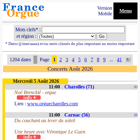
Version
Menu
Mobile
Mots clefs* :
et région :
* Dates (j/mm/aaaa) et/ou mots classés du plus important au moins important
1204 dates
Page
1
2
3
4
5
6
7
8
9
...
41
Concerts Août 2026
Mercredi 5 Août 2026
11:00
Charolles (71)
(1)
Noé Brencklé - orgue
Lien :
www.orguecharolles.com
11:00
Carnac (56)
(2)
Du couchant au lever du soleil
Une heure avec Véronique Le Guen