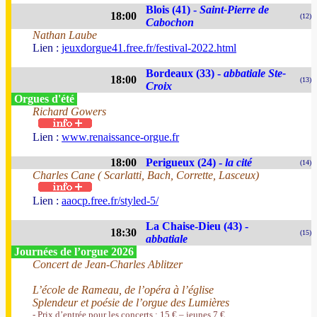
Blois (41) -
Saint-Pierre de
18:00
(12)
Cabochon
Nathan Laube
Lien :
jeuxdorgue41.free.fr/festival-2022.html
Bordeaux (33) -
abbatiale Ste-
18:00
(13)
Croix
Orgues d'été
Richard Gowers
Lien :
www.renaissance-orgue.fr
18:00
Perigueux (24) -
la cité
(14)
Charles Cane ( Scarlatti, Bach, Corrette, Lasceux)
Lien :
aaocp.free.fr/styled-5/
La Chaise-Dieu (43) -
18:30
(15)
abbatiale
Journées de l’orgue 2026
Concert de Jean-Charles Ablitzer
L’école de Rameau, de l’opéra à l’église
Splendeur et poésie de l’orgue des Lumières
- Prix d’entrée pour les concerts : 15 € – jeunes 7 €