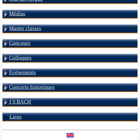
Médias
Master classes
Concours
Colloques
Evénements
Concerts historiques
J S BACH
Liens