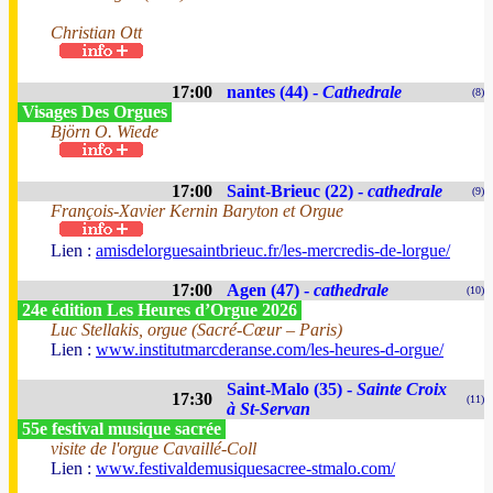
Christian Ott
17:00
nantes (44) -
Cathedrale
(8)
Visages Des Orgues
Björn O. Wiede
17:00
Saint-Brieuc (22) -
cathedrale
(9)
François-Xavier Kernin Baryton et Orgue
Lien :
amisdelorguesaintbrieuc.fr/les-mercredis-de-lorgue/
17:00
Agen (47) -
cathedrale
(10)
24e édition Les Heures d’Orgue 2026
Luc Stellakis, orgue (Sacré-Cœur – Paris)
Lien :
www.institutmarcderanse.com/les-heures-d-orgue/
Saint-Malo (35) -
Sainte Croix
17:30
(11)
à St-Servan
55e festival musique sacrée
visite de l'orgue Cavaillé-Coll
Lien :
www.festivaldemusiquesacree-stmalo.com/