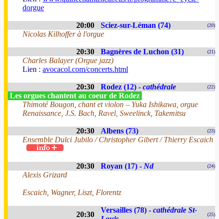
dorgue
20:00
Sciez-sur-Léman (74)
(20)
Nicolas Kilhoffer à l'orgue
20:30
Bagnères de Luchon (31)
(21)
Charles Balayer (Orgue jazz)
Lien :
avocacol.com/concerts.html
20:30
Rodez (12) -
cathédrale
(22)
Les orgues chantent au coeur de Rodez
Thimoté Bougon, chant et violon – Yuka Ishikawa, orgue
Renaissance, J.S. Bach, Ravel, Sweelinck, Takemitsu
20:30
Albens (73)
(23)
Ensemble Dulci Jubilo / Christopher Gibert / Thierry Escaich
20:30
Royan (17) -
Nd
(24)
Alexis Grizard
Escaich, Wagner, Liszt, Florentz
Versailles (78) -
cathédrale St-
20:30
(25)
Louis