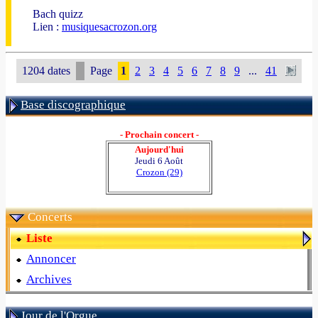
Bach quizz
Lien :
musiquesacrozon.org
1204 dates
Page
1
2
3
4
5
6
7
8
9
...
41
Base discographique
- Prochain concert -
Aujourd'hui
Jeudi 6 Août
Crozon (29)
Concerts
Liste
Annoncer
Archives
Jour de l'Orgue