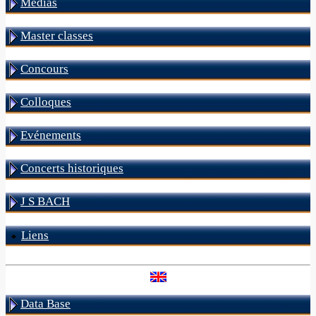
Médias
Master classes
Concours
Colloques
Evénements
Concerts historiques
J S BACH
Liens
Data Base