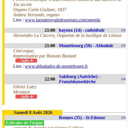
Xix secolo
Organo Carlo Giuliani, 1837
Andrea Verrando, organo
Lien :
www.larouteroyaledesorgues.com/agenda
21:00
bayeux (14) -
cathédrale
(22)
Alessendro La Ciacera, Organiste de la basilique de Lisieux
21:00
Montebourg (50) -
Abbatiale
(23)
Ciné-orgue,
Improvisation par Romain Bastard
Lien :
www.abbatiades-de-montebourg.fr
Salzburg (Autriche) -
22:00
(24)
Franziskanerkirche
Olivier Latry
Messiaen
Samedi 8 Août 2026
Rennes (35) -
St-Etienne
(25)
Estivales de l'orgue
concert du marche sur l'orgue Gulliver