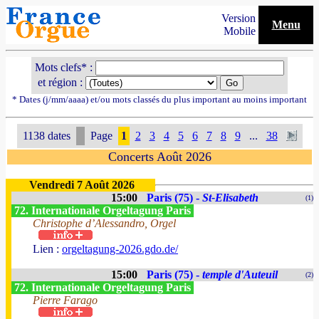
Version
Menu
Mobile
Mots clefs* :
et région :
* Dates (j/mm/aaaa) et/ou mots classés du plus important au moins important
1138 dates
Page
1
2
3
4
5
6
7
8
9
...
38
Concerts Août 2026
Vendredi 7 Août 2026
15:00
Paris (75) -
St-Elisabeth
(1)
72. Internationale Orgeltagung Paris
Christophe d’Alessandro, Orgel
Lien :
orgeltagung-2026.gdo.de/
15:00
Paris (75) -
temple d'Auteuil
(2)
72. Internationale Orgeltagung Paris
Pierre Farago