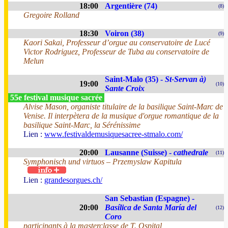
18:00
Argentière (74)
(8)
Gregoire Rolland
18:30
Voiron (38)
(9)
Kaori Sakai, Professeur d’orgue au conservatoire de Lucé
Victor Rodriguez, Professeur de Tuba au conservatoire de
Melun
Saint-Malo (35) -
St-Servan à)
19:00
(10)
Sante Croix
55e festival musique sacrée
Alvise Mason, organiste titulaire de la basilique Saint-Marc de
Venise. Il interpètera de la musique d'orgue romantique de la
basilique Saint-Marc, la Sérénissime
Lien :
www.festivaldemusiquesacree-stmalo.com/
20:00
Lausanne (Suisse) -
cathedrale
(11)
Symphonisch und virtuos – Przemyslaw Kapitula
Lien :
grandesorgues.ch/
San Sebastian (Espagne) -
20:00
Basílica de Santa María del
(12)
Coro
participants à la masterclasse de T. Ospital