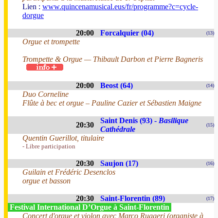
Lien :
www.quincenamusical.eus/fr/programme?c=cycle-
dorgue
20:00
Forcalquier (04)
(13)
Orgue et trompette
Trompette & Orgue — Thibault Darbon et Pierre Bagneris
20:00
Beost (64)
(14)
Duo Corneline
Flûte à bec et orgue – Pauline Cazier et Sébastien Maigne
Saint Denis (93) -
Basilique
20:30
(15)
Cathédrale
Quentin Guerillot, titulaire
- Libre participation
20:30
Saujon (17)
(16)
Guilain et Frédéric Desenclos
orgue et basson
20:30
Saint-Florentin (89)
(17)
Festival International D’Orgue à Saint-Florentin
Concert d'orgue et violon avec Marco Ruggeri (organiste à