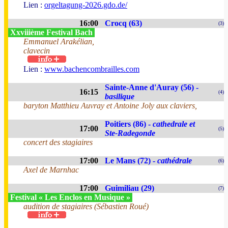
Lien :
orgeltagung-2026.gdo.de/
16:00
Crocq (63)
(3)
Xxviiième Festival Bach
Emmanuel Arakélian,
clavecin
Lien :
www.bachencombrailles.com
Sainte-Anne d'Auray (56) -
16:15
(4)
basilique
baryton Matthieu Auvray et Antoine Joly aux claviers,
Poitiers (86) -
cathedrale et
17:00
(5)
Ste-Radegonde
concert des stagiaires
17:00
Le Mans (72) -
cathédrale
(6)
Axel de Marnhac
17:00
Guimiliau (29)
(7)
Festival « Les Enclos en Musique »
audition de stagiaires (Sébastien Roué)