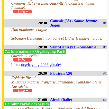
Crémone, Italie) et Lina Uinskytte (violoniste à Vilnius,
Lituanie)
Cancale (35) -
Sainte-Jeanne-
20:30
(18)
Jugan
Duo trombone et orgue
Sébastien Hennequet, trombone et Didier Hennuyer, orgue.
20:30
Saint-Denis (93) -
cathédrale
(19)
72. Internationale Orgeltagung Paris
Quentin Guérillot
Lien :
orgeltagung-2026.gdo.de/
20:30
Ploujean (29)
(20)
Frédéric Rivoal
Musiques anglaise, française, allemande, irlandaise 17e et
18e siècles
21:00
Airole (Italie)
(21)
La route royale des orgues
Percorsi d'Europa: Trasformazioni stilistiche dal Barocco al