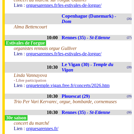
Lien :
orguesarennes.fr/les-estivales-de-lorgue/
Copenhague (Danemark) -
(26)
Dom
Alma Bettencourt
10:00
Rennes (35) -
St-Etienne
(27)
Estivales de l'orgue
organistes rennais orgue Gulliver
Lien :
orguesarennes.fr/les-estivales-de-lorgue/
Le Vigan (30) -
Temple du
10:30
(28)
Vigan
Linda Vannayova
- Libre participation
Lien :
orguetemple.vigan.free.fr/concerts/2026.htm
10:30
Plouescat (29)
(29)
Trio Per Vari Kervarec, orgue, bombarde, cornemuses
10:30
Rennes (35) -
St-Etienne
(30)
30e saison
concert du marché
Lien :
orguesarennes.fr/