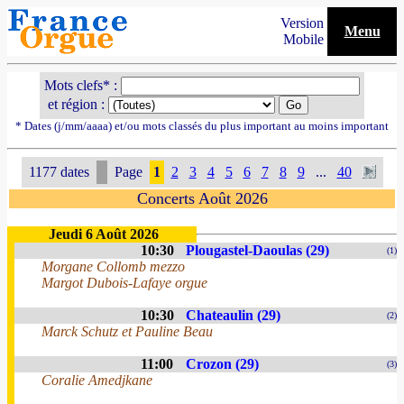
Version
Menu
Mobile
Mots clefs* :
et région :
* Dates (j/mm/aaaa) et/ou mots classés du plus important au moins important
1177 dates
Page
1
2
3
4
5
6
7
8
9
...
40
Concerts Août 2026
Jeudi 6 Août 2026
10:30
Plougastel-Daoulas (29)
(1)
Morgane Collomb mezzo
Margot Dubois-Lafaye orgue
10:30
Chateaulin (29)
(2)
Marck Schutz et Pauline Beau
11:00
Crozon (29)
(3)
Coralie Amedjkane