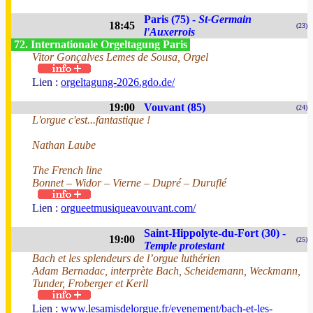
Paris (75) -
St-Germain
18:45
(23)
l'Auxerrois
72. Internationale Orgeltagung Paris
Vitor Gonçalves Lemes de Sousa, Orgel
Lien :
orgeltagung-2026.gdo.de/
19:00
Vouvant (85)
(24)
L'orgue c'est...fantastique !
Nathan Laube
The French line
Bonnet – Widor – Vierne – Dupré – Duruflé
Lien :
orgueetmusiqueavouvant.com/
Saint-Hippolyte-du-Fort (30) -
19:00
(25)
Temple protestant
Bach et les splendeurs de l’orgue luthérien
Adam Bernadac, interprète Bach, Scheidemann, Weckmann,
Tunder, Froberger et Kerll
Lien :
www.lesamisdelorgue.fr/evenement/bach-et-les-