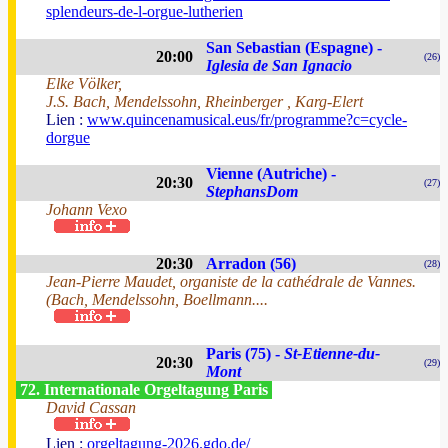
splendeurs-de-l-orgue-lutherien
San Sebastian (Espagne) -
20:00
(26)
Iglesia de San Ignacio
Elke Völker,
J.S. Bach, Mendelssohn, Rheinberger , Karg-Elert
Lien :
www.quincenamusical.eus/fr/programme?c=cycle-
dorgue
Vienne (Autriche) -
20:30
(27)
StephansDom
Johann Vexo
20:30
Arradon (56)
(28)
Jean-Pierre Maudet, organiste de la cathédrale de Vannes.
(Bach, Mendelssohn, Boellmann....
Paris (75) -
St-Etienne-du-
20:30
(29)
Mont
72. Internationale Orgeltagung Paris
David Cassan
Lien :
orgeltagung-2026.gdo.de/