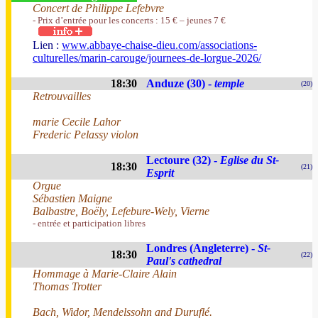
Concert de Philippe Lefebvre
- Prix d’entrée pour les concerts : 15 € – jeunes 7 €
Lien :
www.abbaye-chaise-dieu.com/associations-
culturelles/marin-carouge/journees-de-lorgue-2026/
18:30
Anduze (30) -
temple
(20)
Retrouvailles
marie Cecile Lahor
Frederic Pelassy violon
Lectoure (32) -
Eglise du St-
18:30
(21)
Esprit
Orgue
Sébastien Maigne
Balbastre, Boëly, Lefebure-Wely, Vierne
- entrée et participation libres
Londres (Angleterre) -
St-
18:30
(22)
Paul's cathedral
Hommage à Marie-Claire Alain
Thomas Trotter
Bach, Widor, Mendelssohn and Duruflé.