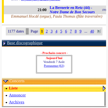
La Bernerie en Retz (44) -
21:00
(30)
Notre Dame de Bon Secours
Emmanuel Hocdé (orgue), Paula Thomas (flûte traversière)
1177 dates
Page
1
2
3
4
5
6
7
8
9
...
40
Base discographique
- Prochain concert -
Aujourd'hui
Vendredi 7 Août
Pontaumur (63)
Concerts
Liste
Annoncer
Archives