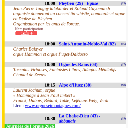
18:00
Pleyben (29) -
Eglise
(15)
Jean-Pierre Tanguy talabarder et Roland Guyomarch
organiste donneront un concert tin whistle, bombarde et orgue
en l'église de Pleyben.
Organisation par les amis de l'orgue.
- libre participation
18:00
Saint-Antonin-Noble-Val (82)
(16)
Charles Balayer
orgue Hammon et orgue Puget-Daldosso
18:00
Digne-les-Bains (04)
(17)
Toccatas Virtuoses, Fantaisies Libres, Adagios Méditatifs
Chantal de Zeeuw
18:15
Alpe d'Huez (38)
(18)
Laurent Jochum, orgue
« Hommage à Jean-Paul Imbert »
Franck, Dubois, Bédard, Takle, Lefébure-Wely, Verdi
Lien :
www.orguesetmontagnes.com/
La Chaise-Dieu (43) -
18:30
(19)
abbatiale
Journées de l’orgue 2026