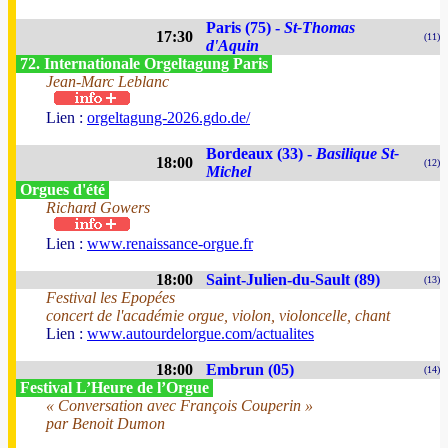
Paris (75) -
St-Thomas
17:30
(11)
d'Aquin
72. Internationale Orgeltagung Paris
Jean-Marc Leblanc
Lien :
orgeltagung-2026.gdo.de/
Bordeaux (33) -
Basilique St-
18:00
(12)
Michel
Orgues d'été
Richard Gowers
Lien :
www.renaissance-orgue.fr
18:00
Saint-Julien-du-Sault (89)
(13)
Festival les Epopées
concert de l'académie orgue, violon, violoncelle, chant
Lien :
www.autourdelorgue.com/actualites
18:00
Embrun (05)
(14)
Festival L’Heure de l’Orgue
« Conversation avec François Couperin »
par Benoit Dumon