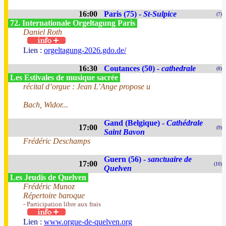
16:00
Paris (75) -
St-Sulpice
(7)
72. Internationale Orgeltagung Paris
Daniel Roth
Lien :
orgeltagung-2026.gdo.de/
16:30
Coutances (50) -
cathedrale
(8)
Les Estivales de musique sacrée
récital d’orgue : Jean L’Ange propose u
Bach, Widor...
Gand (Belgique) -
Cathédrale
17:00
(9)
Saint Bavon
Frédéric Deschamps
Guern (56) -
sanctuaire de
17:00
(10)
Quelven
Les Jeudis de Quelven
Frédéric Munoz
Répertoire baroque
- Participation libre aux frais
Lien :
www.orgue-de-quelven.org