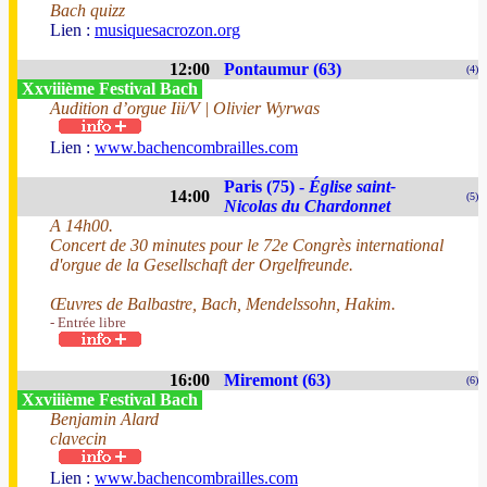
Bach quizz
Lien :
musiquesacrozon.org
12:00
Pontaumur (63)
(4)
Xxviiième Festival Bach
Audition d’orgue Iii/V | Olivier Wyrwas
Lien :
www.bachencombrailles.com
Paris (75) -
Église saint-
14:00
(5)
Nicolas du Chardonnet
A 14h00.
Concert de 30 minutes pour le 72e Congrès international
d'orgue de la Gesellschaft der Orgelfreunde.
Œuvres de Balbastre, Bach, Mendelssohn, Hakim.
- Entrée libre
16:00
Miremont (63)
(6)
Xxviiième Festival Bach
Benjamin Alard
clavecin
Lien :
www.bachencombrailles.com