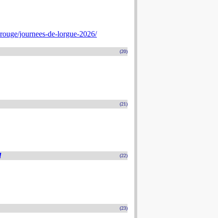
rouge/journees-de-lorgue-2026/
(20)
(21)
l
(22)
(23)