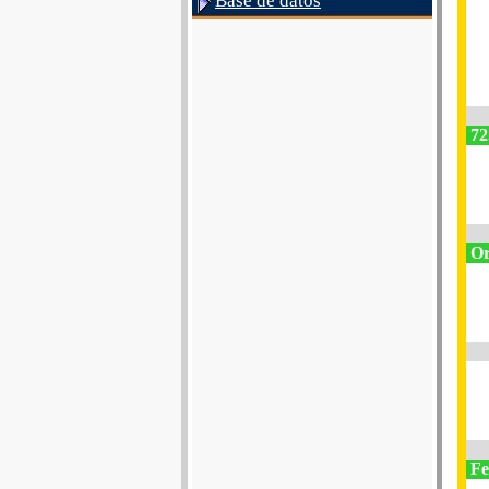
Base de datos
72
Or
Fe