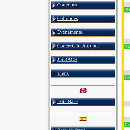
Concours
Xx
Colloques
Evénements
Concerts historiques
72
J S BACH
Liens
Le
Data Base
Le