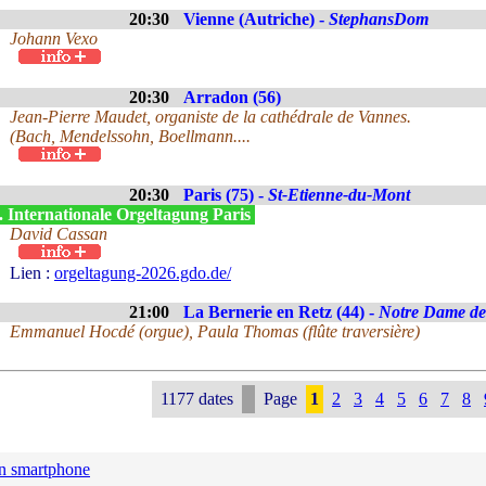
20:30
Vienne (Autriche) -
StephansDom
Johann Vexo
20:30
Arradon (56)
Jean-Pierre Maudet, organiste de la cathédrale de Vannes.
(Bach, Mendelssohn, Boellmann....
20:30
Paris (75) -
St-Etienne-du-Mont
. Internationale Orgeltagung Paris
David Cassan
Lien :
orgeltagung-2026.gdo.de/
21:00
La Bernerie en Retz (44) -
Notre Dame de
Emmanuel Hocdé (orgue), Paula Thomas (flûte traversière)
1177 dates
Page
1
2
3
4
5
6
7
8
n smartphone