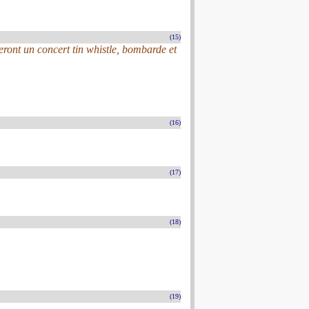
(15)
ont un concert tin whistle, bombarde et
(16)
(17)
(18)
(19)