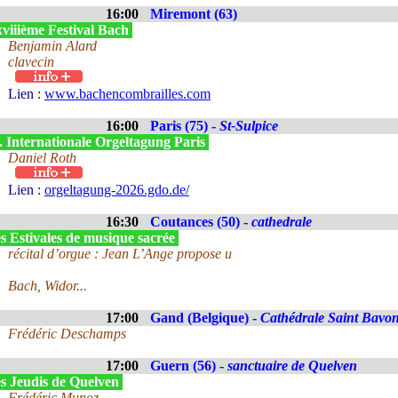
16:00
Miremont (63)
viiième Festival Bach
Benjamin Alard
clavecin
Lien :
www.bachencombrailles.com
16:00
Paris (75) -
St-Sulpice
. Internationale Orgeltagung Paris
Daniel Roth
Lien :
orgeltagung-2026.gdo.de/
16:30
Coutances (50) -
cathedrale
s Estivales de musique sacrée
récital d’orgue : Jean L’Ange propose u
Bach, Widor...
17:00
Gand (Belgique) -
Cathédrale Saint Bavo
Frédéric Deschamps
17:00
Guern (56) -
sanctuaire de Quelven
s Jeudis de Quelven
Frédéric Munoz