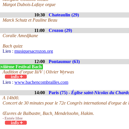
Margot Dubois-Lafaye orgue
10:30
Chateaulin (29)
Marck Schutz et Pauline Beau
11:00
Crozon (29)
Coralie Amedjkane
Bach quizz
Lien :
musiquesacrozon.org
12:00
Pontaumur (63)
viiième Festival Bach
Audition d’orgue Iii/V | Olivier Wyrwas
Lien :
www.bachencombrailles.com
14:00
Paris (75) -
Église saint-Nicolas du Chard
A 14h00.
Concert de 30 minutes pour le 72e Congrès international d'orgue de l
Œuvres de Balbastre, Bach, Mendelssohn, Hakim.
- Entrée libre