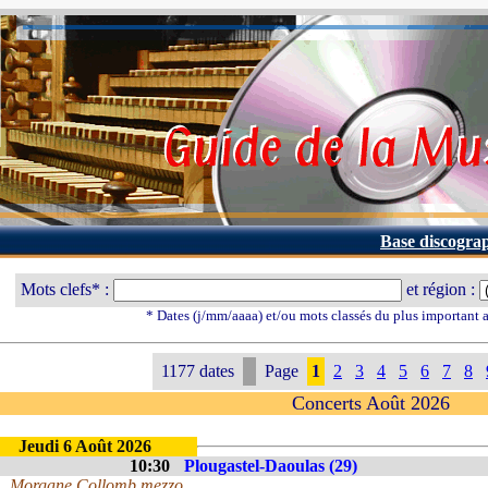
Base discogra
Mots clefs* :
et région :
* Dates (j/mm/aaaa) et/ou mots classés du plus important
1177 dates
Page
1
2
3
4
5
6
7
8
Concerts Août 2026
Jeudi 6 Août 2026
10:30
Plougastel-Daoulas (29)
Morgane Collomb mezzo