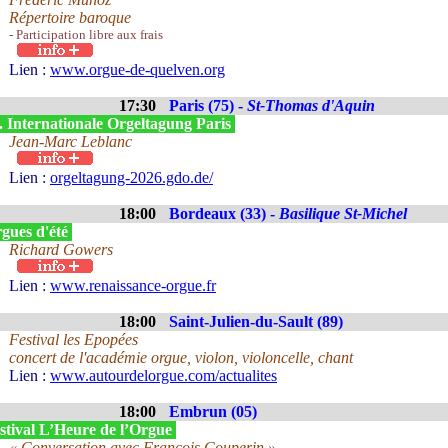
Répertoire baroque
- Participation libre aux frais
Lien :
www.orgue-de-quelven.org
17:30
Paris (75) -
St-Thomas d'Aquin
. Internationale Orgeltagung Paris
Jean-Marc Leblanc
Lien :
orgeltagung-2026.gdo.de/
18:00
Bordeaux (33) -
Basilique St-Michel
gues d'été
Richard Gowers
Lien :
www.renaissance-orgue.fr
18:00
Saint-Julien-du-Sault (89)
Festival les Epopées
concert de l'académie orgue, violon, violoncelle, chant
Lien :
www.autourdelorgue.com/actualites
18:00
Embrun (05)
stival L’Heure de l’Orgue
« Conversation avec François Couperin »