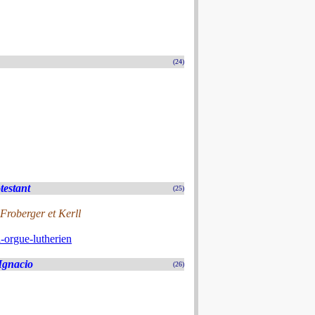
(24)
testant
(25)
roberger et Kerll
-orgue-lutherien
 Ignacio
(26)