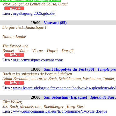
Vitor Gonçalves Lemes de Sousa, Orgel
Lien :
orgeltagung-2026.gdo.de/
19:00
Vouvant (85)
L'orgue c'est...fantastique !
Nathan Laube
The French line
Bonnet – Widor – Vierne – Dupré – Duruflé
Lien :
orgueetmusiqueavouvant.com/
19:00
Saint-Hippolyte-du-Fort (30) -
Temple pro
Bach et les splendeurs de l’orgue luthérien
Adam Bernadac, interprète Bach, Scheidemann, Weckmann, Tunder, F
Lien :
www.lesamisdelorgue.fr/evenement/bach-et-les-splendeurs-de-l
20:00
San Sebastian (Espagne) -
Iglesia de San
Elke Völker,
J.S. Bach, Mendelssohn, Rheinberger , Karg-Elert
Lien :
www.quincenamusical.eus/fr/programme?c=cycle-dorgue