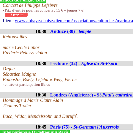
Concert de Philippe Lefebvre
- Prix d’entrée pour les concerts : 15 € – jeunes 7 €
Lien :
www.abbaye-chaise-dieu.com/associations-culturelles/marin-ca
18:30
Anduze (30) -
temple
Retrouvailles
marie Cecile Lahor
Frederic Pelassy violon
18:30
Lectoure (32) -
Eglise du St-Esprit
Orgue
Sébastien Maigne
Balbastre, Boëly, Lefebure-Wely, Vierne
- entrée et participation libres
18:30
Londres (Angleterre) -
St-Paul's cathedra
Hommage à Marie-Claire Alain
Thomas Trotter
Bach, Widor, Mendelssohn and Duruflé.
18:45
Paris (75) -
St-Germain l'Auxerrois
. Internationale Orgeltagung Paris