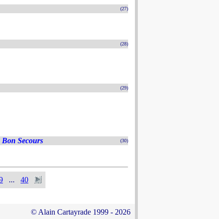
(27)
(28)
(29)
 Bon Secours
(30)
9
...
40
© Alain Cartayrade 1999 - 2026