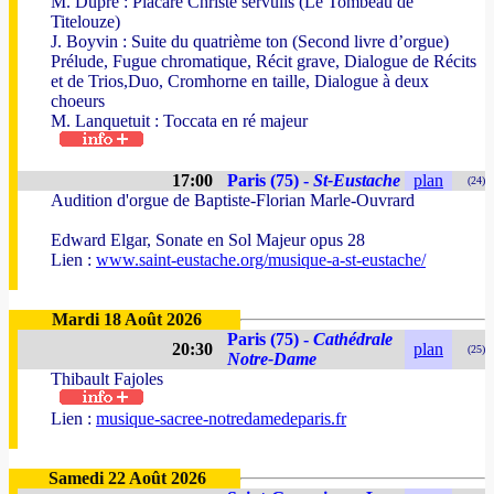
M. Dupré : Placare Christe servulis (Le Tombeau de
Titelouze)
J. Boyvin : Suite du quatrième ton (Second livre d’orgue)
Prélude, Fugue chromatique, Récit grave, Dialogue de Récits
et de Trios,Duo, Cromhorne en taille, Dialogue à deux
choeurs
M. Lanquetuit : Toccata en ré majeur
17:00
Paris (75) -
St-Eustache
plan
(24)
Audition d'orgue de Baptiste-Florian Marle-Ouvrard
Edward Elgar, Sonate en Sol Majeur opus 28
Lien :
www.saint-eustache.org/musique-a-st-eustache/
Mardi 18 Août 2026
Paris (75) -
Cathédrale
20:30
plan
(25)
Notre-Dame
Thibault Fajoles
Lien :
musique-sacree-notredamedeparis.fr
Samedi 22 Août 2026