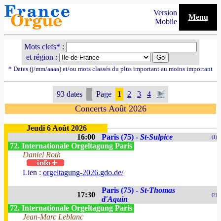
Version
Menu
Mobile
Mots clefs* :
et région :
* Dates (j/mm/aaaa) et/ou mots classés du plus important au moins important
93 dates
Page
1
2
3
4
Concerts Août 2026
Jeudi 6 Août 2026
16:00
Paris (75) -
St-Sulpice
(1)
72. Internationale Orgeltagung Paris
Daniel Roth
Lien :
orgeltagung-2026.gdo.de/
Paris (75) -
St-Thomas
17:30
(2)
d'Aquin
72. Internationale Orgeltagung Paris
Jean-Marc Leblanc