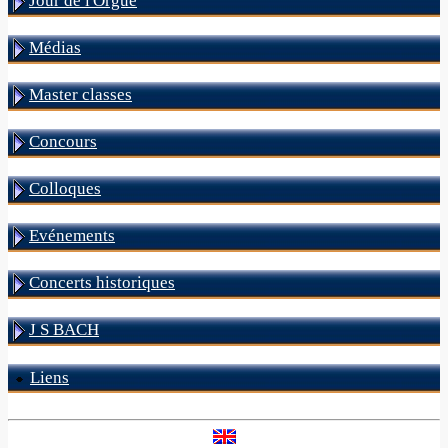
Jour de l'Orgue
Médias
Master classes
Concours
Colloques
Evénements
Concerts historiques
J S BACH
Liens