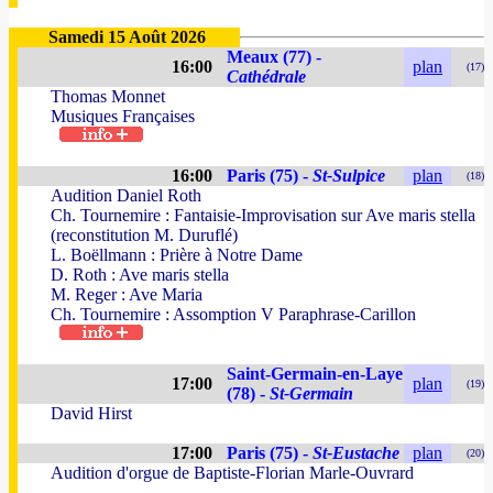
Samedi 15 Août 2026
Meaux (77) -
16:00
plan
(17)
Cathédrale
Thomas Monnet
Musiques Françaises
16:00
Paris (75) -
St-Sulpice
plan
(18)
Audition Daniel Roth
Ch. Tournemire : Fantaisie-Improvisation sur Ave maris stella
(reconstitution M. Duruflé)
L. Boëllmann : Prière à Notre Dame
D. Roth : Ave maris stella
M. Reger : Ave Maria
Ch. Tournemire : Assomption V Paraphrase-Carillon
Saint-Germain-en-Laye
17:00
plan
(19)
(78) -
St-Germain
David Hirst
17:00
Paris (75) -
St-Eustache
plan
(20)
Audition d'orgue de Baptiste-Florian Marle-Ouvrard