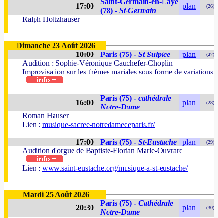
Saint-Germain-en-Laye
17:00
plan
(26)
(78) -
St-Germain
Ralph Holtzhauser
Dimanche 23 Août 2026
10:00
Paris (75) -
St-Sulpice
plan
(27)
Audition : Sophie-Véronique Cauchefer-Choplin
Improvisation sur les thèmes mariales sous forme de variations
Paris (75) -
cathédrale
16:00
plan
(28)
Notre-Dame
Roman Hauser
Lien :
musique-sacree-notredamedeparis.fr/
17:00
Paris (75) -
St-Eustache
plan
(29)
Audition d'orgue de Baptiste-Florian Marle-Ouvrard
Lien :
www.saint-eustache.org/musique-a-st-eustache/
Mardi 25 Août 2026
Paris (75) -
Cathédrale
20:30
plan
(30)
Notre-Dame