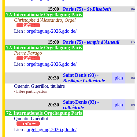
15:00
Paris (75) -
St-Elisabeth
(6)
72. Internationale Orgeltagung Paris
Christophe d’Alessandro, Orgel
Lien :
orgeltagung-2026.gdo.de/
15:00
Paris (75) -
temple d'Auteuil
(7)
72. Internationale Orgeltagung Paris
Pierre Farago
Lien :
orgeltagung-2026.gdo.de/
Saint Denis (93) -
20:30
plan
(8)
Basilique Cathédrale
Quentin Guerillot, titulaire
- Libre participation
Saint-Denis (93) -
20:30
plan
(9)
cathédrale
72. Internationale Orgeltagung Paris
Quentin Guérillot
Lien :
orgeltagung-2026.gdo.de/