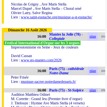
Nicolas de Grigny , Ave Maris Stella
Marcel Dupré , Ave Maris Stella – Choral orné
Olivier Latry, Salve Regina
Lien :
www.saint-eustache.org/musique-a-st-eustache/
Dimanche 16 Août 2026
Mantes la Jolie (78) -
16:00
plan
(21)
Collegiale
Festival International d'Orgue sur les 3 orgues
Impressionnisme en Seine - Jeux de couleurs
David Cassan
Lien :
www.go-mantes.com/2026
Paris (75) -
cathédrale
16:00
plan
(22)
Notre-Dame
Peter Frisée
Lien :
musique-sacree-notredamedeparis.fr/
16:00
Paris (75) -
St-Sulpice
plan
(23)
Audition Matthieu Odinet
M. Corrette : Grand Jeu (Premier livre d’orgue)
J. Titelouze : Hymne Ave Maris Stella (4 versets)