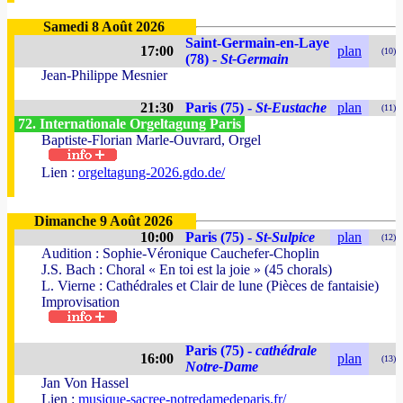
Samedi 8 Août 2026
Saint-Germain-en-Laye
17:00
plan
(10)
(78) -
St-Germain
Jean-Philippe Mesnier
21:30
Paris (75) -
St-Eustache
plan
(11)
72. Internationale Orgeltagung Paris
Baptiste-Florian Marle-Ouvrard, Orgel
Lien :
orgeltagung-2026.gdo.de/
Dimanche 9 Août 2026
10:00
Paris (75) -
St-Sulpice
plan
(12)
Audition : Sophie-Véronique Cauchefer-Choplin
J.S. Bach : Choral « En toi est la joie » (45 chorals)
L. Vierne : Cathédrales et Clair de lune (Pièces de fantaisie)
Improvisation
Paris (75) -
cathédrale
16:00
plan
(13)
Notre-Dame
Jan Von Hassel
Lien :
musique-sacree-notredamedeparis.fr/