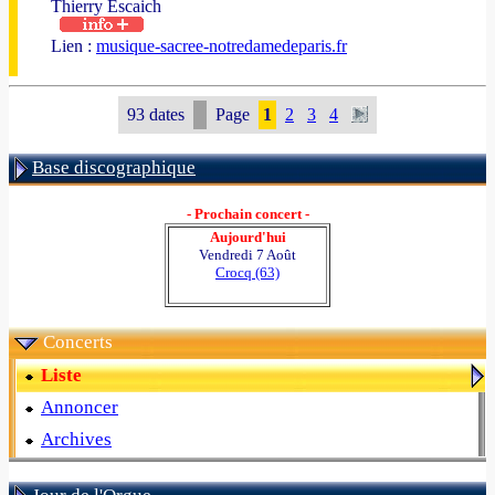
Thierry Escaich
Lien :
musique-sacree-notredamedeparis.fr
93 dates
Page
1
2
3
4
Base discographique
- Prochain concert -
Aujourd'hui
Vendredi 7 Août
Crocq (63)
Concerts
Liste
Annoncer
Archives