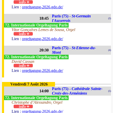
Lien :
orgeltagung-2026.gdo.de/
Paris (75) -
St-Germain
18:45
(3)
l'Auxerrois
72. Internationale Orgeltagung Paris
Vitor Gonçalves Lemes de Sousa, Orgel
Lien :
orgeltagung-2026.gdo.de/
Paris (75) -
St-Etienne-du-
20:30
(4)
Mont
72. Internationale Orgeltagung Paris
David Cassan
Lien :
orgeltagung-2026.gdo.de/
Vendredi 7 Août 2026
Paris (75) -
Cathédrale Sainte-
14:00
(5)
Croix-des-Arméniens
72. Internationale Orgeltagung Paris
Christophe d’Alessandro, Orgel
Lien :
orgeltagung-2026.gdo.de/