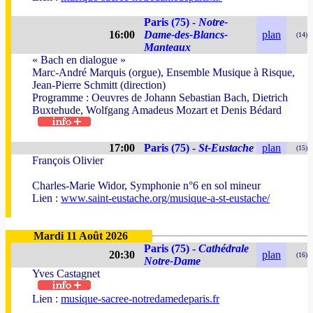
Paris (75) -
Notre-
16:00
Dame-des-Blancs-
plan
(14)
Manteaux
« Bach en dialogue »
Marc-André Marquis (orgue), Ensemble Musique à Risque,
Jean-Pierre Schmitt (direction)
Programme : Oeuvres de Johann Sebastian Bach, Dietrich
Buxtehude, Wolfgang Amadeus Mozart et Denis Bédard
17:00
Paris (75) -
St-Eustache
plan
(15)
François Olivier
Charles-Marie Widor, Symphonie n°6 en sol mineur
Lien :
www.saint-eustache.org/musique-a-st-eustache/
Mardi 11 Août 2026
Paris (75) -
Cathédrale
20:30
plan
(16)
Notre-Dame
Yves Castagnet
Lien :
musique-sacree-notredamedeparis.fr