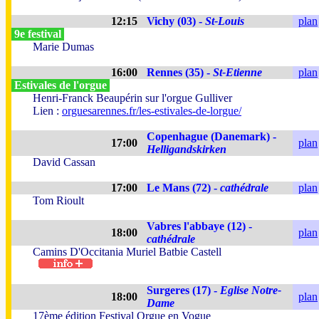
12:15
Vichy (03) -
St-Louis
plan
9e festival
Marie Dumas
16:00
Rennes (35) -
St-Etienne
plan
Estivales de l'orgue
Henri-Franck Beaupérin sur l'orgue Gulliver
Lien :
orguesarennes.fr/les-estivales-de-lorgue/
Copenhague (Danemark) -
17:00
plan
Helligandskirken
David Cassan
17:00
Le Mans (72) -
cathédrale
plan
Tom Rioult
Vabres l'abbaye (12) -
18:00
plan
cathédrale
Camins D'Occitania Muriel Batbie Castell
Surgeres (17) -
Eglise Notre-
18:00
plan
Dame
17ème édition Festival Orgue en Vogue