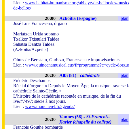
Lien :
www.habitat-humanisme.org/abbaye-de-belloc/les-musica
de-belloc/
20:00
Azkoitia (Espagne)
plan
José Luis Francesena, órgano
Mariatxen Urkia soprano
Txalkor Txistulari Taldea
Sahatsa Dantza Taldea
(Azkoitia/Azpeitia)
Obras de Beristain, Garbizu, Francesena e improvisaciones
Lien :
www.quincenamusical.eus/fr/programme?c=cycle-dorgu
20:30
Albi (81) -
cathédrale
plan
Frédéric Deschamps
Récital d’orgue : « Depuis le Moyen Âge, la musique traverse l
cathédrale Sainte-Cécile. »
L’histoire de la cathédrale racontée en musique, de la fin du
Iv&#7497; siècle à nos jours.
Lien :
www.moucherel.fr/agenda/
Vannes (56) -
St-François-
20:30
plan
Xavier (chapelle du collège)
François Gouthe bombarde