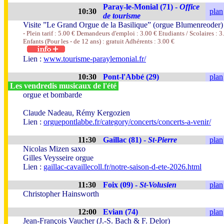
Paray-le-Monial (71) -
Office
10:30
plan
de tourisme
Visite ”Le Grand Orgue de la Basilique” (orgue Blumenreoder)
- Plein tarif : 5.00 € Demandeurs d'emploi : 3.00 € Etudiants / Scolaires : 3
Enfants (Pour les - de 12 ans) : gratuit Adhérents : 3.00 €
Lien :
www.tourisme-paraylemonial.fr/
10:30
Pont-l'Abbé (29)
plan
Les vendredis musicaux de l'été
orgue et bombarde
Claude Nadeau, Rémy Kergozien
Lien :
orguepontlabbe.fr/category/concerts/concerts-a-venir/
11:30
Gaillac (81) -
St-Pierre
plan
Nicolas Mizen saxo
Gilles Veysseire orgue
Lien :
gaillac-cavaillecoll.fr/notre-saison-d-ete-2026.html
11:30
Foix (09) -
St-Volusien
plan
Christopher Hainsworth
12:00
Evian (74)
plan
Jean-François Vaucher (J.-S. Bach & F. Delor)