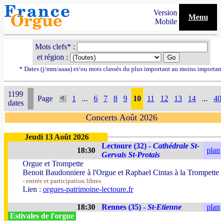
Version
Menu
Mobile
Mots clefs* :
et région :
* Dates (j/mm/aaaa) et/ou mots classés du plus important au moins importan
1199
Page
1
...
6
7
8
9
10
11
12
13
14
...
4
dates
Concerts Août 2026
Jeudi 13 Août 2026
Lectoure (32) -
Cathédrale St-
18:30
plan
Gervais St-Protais
Orgue et Trompette
Benoit Baudonniere à l'Orgue et Raphael Cintas à la Trompette
- entrée et participation libres
Lien :
orgues-patrimoine-lectoure.fr
18:30
Rennes (35) -
St-Etienne
plan
Estivales de l'orgue