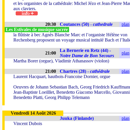
et les organistes de la cathédrale: Michel Jézo et Jean-Pierre Ma
aux claviers.
20:30
Coutances (50) -
cathedrale
plan
Les Estivales de musique sacrée
la flûtiste à bec Agnès Blanche Marc et l’organiste Hélène von
Rechenberg proposent un voyage musical intitulé Bach et l’Itali
La Bernerie en Retz (44) -
21:00
plan
Notre Dame de Bon Secours
Martha Borer (orgue), Vladimir Athanassov (violon)
21:00
Chartres (28) -
cathédrale
plan
Laurent Hacquart, hautbois-Francoise Dornier, orgue
Oeuvres de Johann Sebastian Bach, Georg Friedrich Kauffman
Jean-Baptiste Loeilllet, Benedetto Giacomo Marcello, Giovanni
Benedetto Platti, Georg Philipp Telemann
Vendredi 14 Août 2026
Juuka (Finlande)
plan
Vincent Dubois