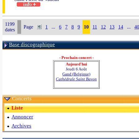
1199
Page
1
...
6
7
8
9
10
11
12
13
14
...
4
dates
Base discographique
- Prochain concert -
Aujourd'hui
Jeudi 6 Août
Gand (Belgique)
Cathédrale Saint Bavon
Concerts
Liste
Annoncer
Archives