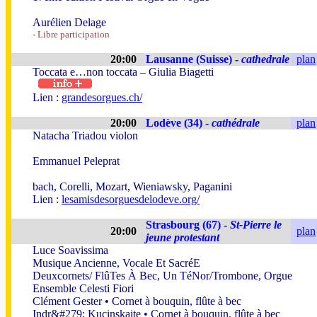
Aurélien Delage
- Libre participation
20:00
Lausanne (Suisse) -
cathedrale
plan
Toccata e…non toccata – Giulia Biagetti
Lien :
grandesorgues.ch/
20:00
Lodève (34) -
cathédrale
plan
Natacha Triadou violon
Emmanuel Peleprat
bach, Corelli, Mozart, Wieniawsky, Paganini
Lien :
lesamisdesorguesdelodeve.org/
Strasbourg (67) -
St-Pierre le
20:00
plan
jeune protestant
Luce Soavissima
Musique Ancienne, Vocale Et SacréE
Deuxcornets/ FlûTes À Bec, Un TéNor/Trombone, Orgue
Ensemble Celesti Fiori
Clément Gester • Cornet à bouquin, flûte à bec
Indr&#279; Kucinskaite • Cornet à bouquin, flûte à bec