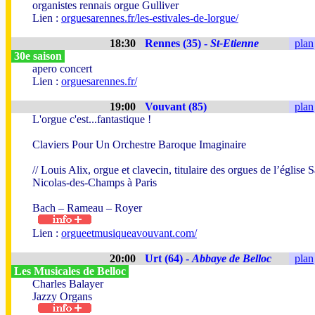
organistes rennais orgue Gulliver
Lien :
orguesarennes.fr/les-estivales-de-lorgue/
18:30
Rennes (35) -
St-Etienne
plan
30e saison
apero concert
Lien :
orguesarennes.fr/
19:00
Vouvant (85)
plan
L'orgue c'est...fantastique !
Claviers Pour Un Orchestre Baroque Imaginaire
// Louis Alix, orgue et clavecin, titulaire des orgues de l’église S
Nicolas-des-Champs à Paris
Bach – Rameau – Royer
Lien :
orgueetmusiqueavouvant.com/
20:00
Urt (64) -
Abbaye de Belloc
plan
Les Musicales de Belloc
Charles Balayer
Jazzy Organs