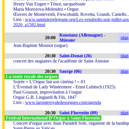
Henry Van Engen • Ténor, sacqueboute
Maria Morozova-Melendez • Orgue
Œuvres de Monteverdi, Frescobaldi, Rovetta, Grandi, Castell
Lien :
www.saintpierrelejeune.org/Les-vendredis-soir-juillet-aou
2026_a1582.html
Konstanz (Allemagne) -
20:00
plan
Münster
Jean-Baptiste Monnot (orgue)
20:30
Saint-Donat (26)
plan
concert des stagiaires de l'académie de Saint-Antoine
20:30
Saorge (06)
plan
La route royale des orgues
Soirée « L’Orgue fait son cinéma ! » #3
L’Éventail de Lady Windermere - Ernst Lubitsch (1925)
Paul Goussot, improvisation à l’orgue
Orgue G.B. Lingiardi & Fils, 1847
Lien :
www.larouteroyaledesorgues.com/agenda
20:30
Saint-Florentin (89)
plan
Festival International D’Orgue à Saint-Florentin
Concert d'orgue avec Juan Paradell Sole, organiste de la basiliq
Saint-Pierre au Vatican