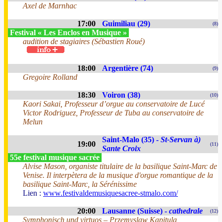
Axel de Marnhac
17:00
Guimiliau (29)
(8)
Festival « Les Enclos en Musique »
audition de stagiaires (Sébastien Roué)
18:00
Argentière (74)
(9)
Gregoire Rolland
18:30
Voiron (38)
(10)
Kaori Sakai, Professeur d’orgue au conservatoire de Lucé
Victor Rodriguez, Professeur de Tuba au conservatoire de
Melun
Saint-Malo (35) -
St-Servan à)
19:00
(11)
Sante Croix
55e festival musique sacrée
Alvise Mason, organiste titulaire de la basilique Saint-Marc de
Venise. Il interpètera de la musique d'orgue romantique de la
basilique Saint-Marc, la Sérénissime
Lien :
www.festivaldemusiquesacree-stmalo.com/
20:00
Lausanne (Suisse) -
cathedrale
(12)
Symphonisch und virtuos – Przemyslaw Kapitula