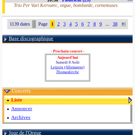
Trio Per Vari Kervarec, orgue, bombarde, cornemuses
1139 dates
Page
1
2
3
4
5
6
7
8
9
...
38
Base discographique
- Prochain concert -
Aujourd'hui
Samedi 8 Août
Leipzig (Allemagne)
Thomaskirche
Concerts
Liste
Annoncer
Archives
Jour de l'Orgue