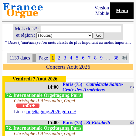
Version
Menu
Mobile
Mots clefs* :
et région :
* Dates (j/mm/aaaa) et/ou mots classés du plus important au moins important
1139 dates
Page
1
2
3
4
5
6
7
8
9
...
38
Concerts Août 2026
Vendredi 7 Août 2026
Paris (75) -
Cathédrale Sainte-
14:00
(1)
Croix-des-Arméniens
72. Internationale Orgeltagung Paris
Christophe d’Alessandro, Orgel
Lien :
orgeltagung-2026.gdo.de/
15:00
Paris (75) -
St-Elisabeth
(2)
72. Internationale Orgeltagung Paris
Christophe d’Alessandro, Orgel