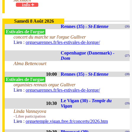
Samedi 8 Août 2026
Rennes (35) -
St-Etienne
(26)
Estivales de l'orgue
concert du marche sur l'orgue Gulliver
Lien :
orguesarennes.fr/les-estivales-de-lorgue/
Copenhague (Danemark) -
(27)
Dom
Alma Bettencourt
10:00
Rennes (35) -
St-Etienne
(28)
Estivales de l'orgue
organistes rennais orgue Gulliver
Lien :
orguesarennes.fr/les-estivales-de-lorgue/
Le Vigan (30) -
Temple du
10:30
(29)
Vigan
Linda Vannayova
- Libre participation
Lien :
orguetemple.vigan.free.fr/concerts/2026.htm
10:30
Plouescat (29)
(30)