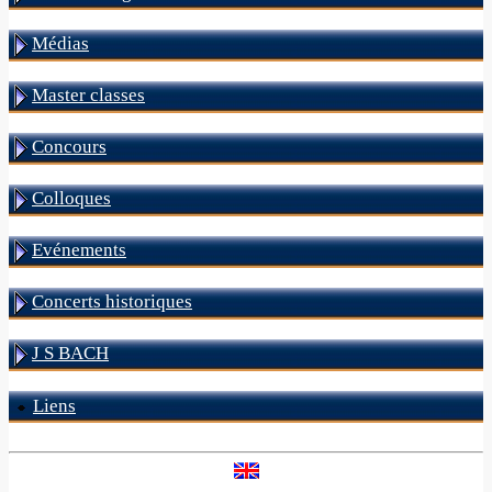
Médias
Master classes
Concours
Colloques
Evénements
Concerts historiques
J S BACH
Liens