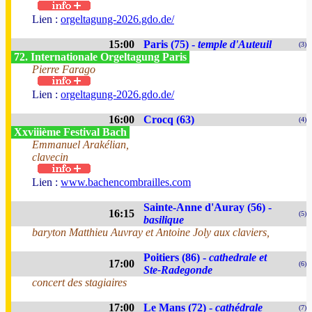
Lien :
orgeltagung-2026.gdo.de/
15:00
Paris (75) -
temple d'Auteuil
(3)
72. Internationale Orgeltagung Paris
Pierre Farago
Lien :
orgeltagung-2026.gdo.de/
16:00
Crocq (63)
(4)
Xxviiième Festival Bach
Emmanuel Arakélian,
clavecin
Lien :
www.bachencombrailles.com
Sainte-Anne d'Auray (56) -
16:15
(5)
basilique
baryton Matthieu Auvray et Antoine Joly aux claviers,
Poitiers (86) -
cathedrale et
17:00
(6)
Ste-Radegonde
concert des stagiaires
17:00
Le Mans (72) -
cathédrale
(7)