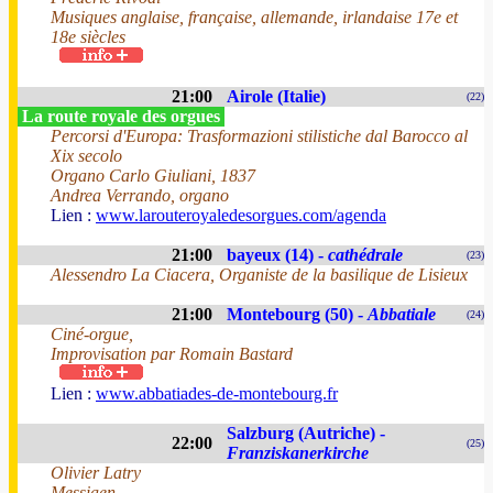
Musiques anglaise, française, allemande, irlandaise 17e et
18e siècles
21:00
Airole (Italie)
(22)
La route royale des orgues
Percorsi d'Europa: Trasformazioni stilistiche dal Barocco al
Xix secolo
Organo Carlo Giuliani, 1837
Andrea Verrando, organo
Lien :
www.larouteroyaledesorgues.com/agenda
21:00
bayeux (14) -
cathédrale
(23)
Alessendro La Ciacera, Organiste de la basilique de Lisieux
21:00
Montebourg (50) -
Abbatiale
(24)
Ciné-orgue,
Improvisation par Romain Bastard
Lien :
www.abbatiades-de-montebourg.fr
Salzburg (Autriche) -
22:00
(25)
Franziskanerkirche
Olivier Latry
Messiaen