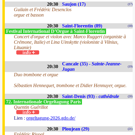
20:30
Saujon (17)
(17)
Guilain et Frédéric Desenclos
orgue et basson
20:30
Saint-Florentin (89)
(18)
Festival International D’Orgue à Saint-Florentin
Concert d'orgue et violon avec Marco Ruggeri (organiste à
Crémone, Italie) et Lina Uinskytte (violoniste à Vilnius,
Lituanie)
Cancale (35) -
Sainte-Jeanne-
20:30
(19)
Jugan
Duo trombone et orgue
Sébastien Hennequet, trombone et Didier Hennuyer, orgue.
20:30
Saint-Denis (93) -
cathédrale
(20)
72. Internationale Orgeltagung Paris
Quentin Guérillot
Lien :
orgeltagung-2026.gdo.de/
20:30
Ploujean (29)
(21)
Frédéric Rivoal