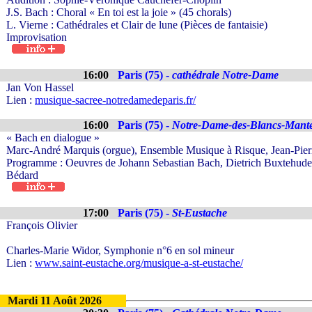
J.S. Bach : Choral « En toi est la joie » (45 chorals)
L. Vierne : Cathédrales et Clair de lune (Pièces de fantaisie)
Improvisation
16:00
Paris (75) -
cathédrale Notre-Dame
Jan Von Hassel
Lien :
musique-sacree-notredamedeparis.fr/
16:00
Paris (75) -
Notre-Dame-des-Blancs-Mant
« Bach en dialogue »
Marc-André Marquis (orgue), Ensemble Musique à Risque, Jean-Pierre
Programme : Oeuvres de Johann Sebastian Bach, Dietrich Buxtehud
Bédard
17:00
Paris (75) -
St-Eustache
François Olivier
Charles-Marie Widor, Symphonie n°6 en sol mineur
Lien :
www.saint-eustache.org/musique-a-st-eustache/
Mardi 11 Août 2026