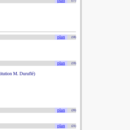
plan
(17)
plan
(18)
plan
(19)
titution M. Duruflé)
plan
(20)
plan
(21)