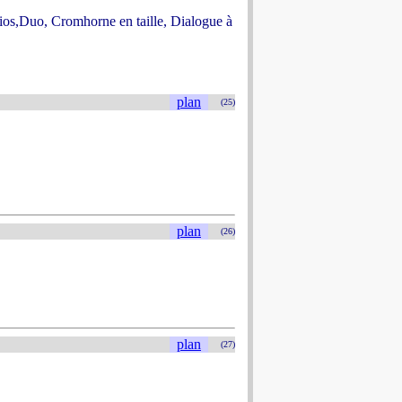
rios,Duo, Cromhorne en taille, Dialogue à
plan
(25)
plan
(26)
plan
(27)