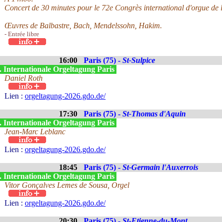
Concert de 30 minutes pour le 72e Congrès international d'orgue de l
Œuvres de Balbastre, Bach, Mendelssohn, Hakim.
- Entrée libre
16:00
Paris (75) -
St-Sulpice
. Internationale Orgeltagung Paris
Daniel Roth
Lien :
orgeltagung-2026.gdo.de/
17:30
Paris (75) -
St-Thomas d'Aquin
. Internationale Orgeltagung Paris
Jean-Marc Leblanc
Lien :
orgeltagung-2026.gdo.de/
18:45
Paris (75) -
St-Germain l'Auxerrois
. Internationale Orgeltagung Paris
Vitor Gonçalves Lemes de Sousa, Orgel
Lien :
orgeltagung-2026.gdo.de/
20:30
Paris (75) -
St-Etienne-du-Mont