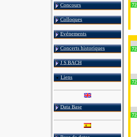
Concours
72
Colloques
Evénements
Concerts historiques
72
J S BACH
Liens
72
Data Base
72