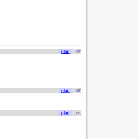
plan
(22)
plan
(23)
plan
(24)