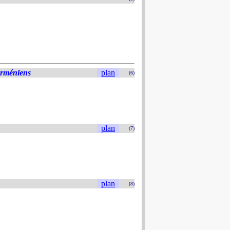
Arméniens
plan
(6)
plan
(7)
plan
(8)