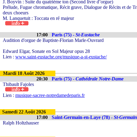
J. Boyvin : Suite du quatrième ton (Second livre d’orgue)
Prélude, Fugue chromatique, Récit grave, Dialogue de Récits et de T
deux choeurs
M. Lanquetuit : Toccata en ré majeur
17:00
Paris (75) -
St-Eustache
Audition d'orgue de Baptiste-Florian Marle-Ouvrard
Edward Elgar, Sonate en Sol Majeur opus 28
Lien :
www.saint-eustache.org/musique-a-st-eustache/
Mardi 18 Août 2026
20:30
Paris (75) -
Cathédrale Notre-Dame
Thibault Fajoles
Lien :
musique-sacree-notredamedeparis.fr
Samedi 22 Août 2026
17:00
Saint-Germain-en-Laye (78) -
St-Germain
Ralph Holtzhauser