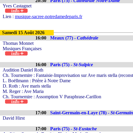
20:30
Paris (75) -
Cathédrale Notre-Dame
Yves Castagnet
Lien :
musique-sacree-notredamedeparis.fr
Samedi 15 Août 2026
16:00
Meaux (77) -
Cathédrale
Thomas Monnet
Musiques Françaises
16:00
Paris (75) -
St-Sulpice
Audition Daniel Roth
Ch. Tournemire : Fantaisie-Improvisation sur Ave maris stella (recons
L. Boëllmann : Prière à Notre Dame
D. Roth : Ave maris stella
M. Reger : Ave Maria
Ch. Tournemire : Assomption V Paraphrase-Carillon
17:00
Saint-Germain-en-Laye (78) -
St-Germain
David Hirst
17:00
Paris (75) -
St-Eustache