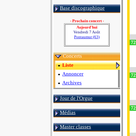
Base discographique
- Prochain concert -
Aujourd'hui
Vendredi 7 Août
Pontaumur (63)
72
Concerts
Liste
Annoncer
72
Archives
Jour de l'Orgue
72
Médias
Master classes