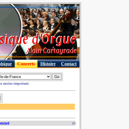
phique
Concerts
Histoire
Contact
 au moins important
onnet
(1)