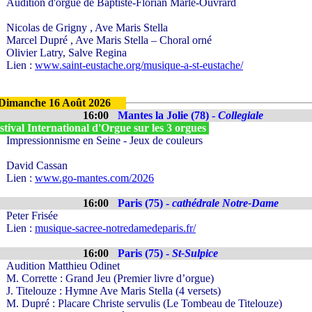
Audition d'orgue de Baptiste-Florian Marle-Ouvrard
Nicolas de Grigny , Ave Maris Stella
Marcel Dupré , Ave Maris Stella – Choral orné
Olivier Latry, Salve Regina
Lien :
www.saint-eustache.org/musique-a-st-eustache/
Dimanche 16 Août 2026
16:00
Mantes la Jolie (78) -
Collegiale
tival International d'Orgue sur les 3 orgues
Impressionnisme en Seine - Jeux de couleurs
David Cassan
Lien :
www.go-mantes.com/2026
16:00
Paris (75) -
cathédrale Notre-Dame
Peter Frisée
Lien :
musique-sacree-notredamedeparis.fr/
16:00
Paris (75) -
St-Sulpice
Audition Matthieu Odinet
M. Corrette : Grand Jeu (Premier livre d’orgue)
J. Titelouze : Hymne Ave Maris Stella (4 versets)
M. Dupré : Placare Christe servulis (Le Tombeau de Titelouze)