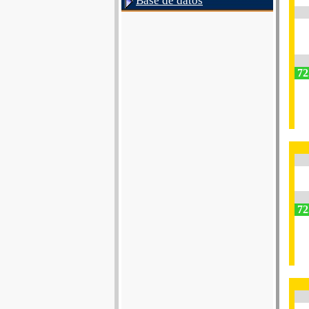
Base de datos
72
72