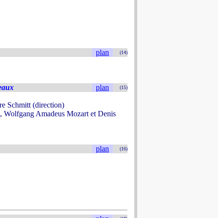
plan
(14)
eaux
plan
(15)
 Schmitt (direction)
e, Wolfgang Amadeus Mozart et Denis
plan
(16)