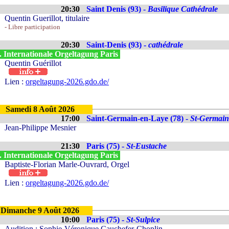
20:30
Saint Denis (93) -
Basilique Cathédrale
Quentin Guerillot, titulaire
- Libre participation
20:30
Saint-Denis (93) -
cathédrale
. Internationale Orgeltagung Paris
Quentin Guérillot
Lien :
orgeltagung-2026.gdo.de/
Samedi 8 Août 2026
17:00
Saint-Germain-en-Laye (78) -
St-Germain
Jean-Philippe Mesnier
21:30
Paris (75) -
St-Eustache
. Internationale Orgeltagung Paris
Baptiste-Florian Marle-Ouvrard, Orgel
Lien :
orgeltagung-2026.gdo.de/
Dimanche 9 Août 2026
10:00
Paris (75) -
St-Sulpice
Audition : Sophie-Véronique Cauchefer-Choplin