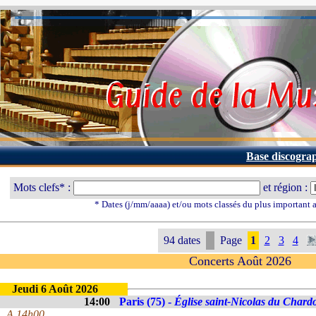
Base discogra
Mots clefs* :
et région :
* Dates (j/mm/aaaa) et/ou mots classés du plus important
94 dates
Page
1
2
3
4
Concerts Août 2026
Jeudi 6 Août 2026
14:00
Paris (75) -
Église saint-Nicolas du Chard
A 14h00.