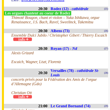
20:30
Rodez (12) -
cathédrale
(25)
Les orgues chantent au coeur de Rodez
Thimoté Bougon, chant et violon – Yuka Ishikawa, orgue
Renaissance, J.S. Bach, Ravel, Sweelinck, Takemitsu
20:30
Albens (73)
(26)
Ensemble Dulci Jubilo / Christopher Gibert / Thierry Escaich
20:30
Royan (17) -
Nd
(27)
Alexis Grizard
Escaich, Wagner, Liszt, Florentz
Versailles (78) -
cathédrale St-
20:30
(28)
Louis
concerts privés pour la Fédération des Amis de l’orgue
d’Allemagne (Gdo)
Christian Ott
21:00
Le Grand Bornand (74)
(29)