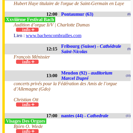
Hubert Haye titulaire de l'orgue de Saint-Germain en Laye
12:00
Pontaumur (63)
(8)
Xxviiième Festival Bach
Audition d’orgue Ii/V | Charlotte Dumas
Lien :
www.bachencombrailles.com
Fribourg (Suisse) -
Cathédrale
12:15
(9)
Saint-Nicolas
François Ménissier
Meudon (92) -
auditorium
13:00
(10)
Marcel Dupré
concerts privés pour la Fédération des Amis de l’orgue
d’Allemagne (Gdo)
Christian Ott
17:00
nantes (44) -
Cathedrale
(11)
Visages Des Orgues
Björn O. Wiede