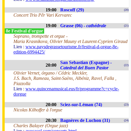
19:00
Roscoff (29)
(20)
Concert Trio Pêr Vari Kervarec
19:00
Grasse (06) -
cathédrale
(21)
8e Festival d'orgue
Soprano, trompette et orgue -
Maria Krasnikova, Olivier Mauny et Laurent-Cyprien Giraud
Lien :
www.paysdegrassetourisme.fr/festival-d-orgue-8e-
edition-6994425/
San Sebastian (Espagne) -
20:00
(22)
Catedral del Buen Pastor
Olivier Vernet, órgano / Cédric Meckler,
J.S. Bach, Rameau, Saint-Saëns, Albéniz, Ravel, Falla ,
Piazzolla
Lien :
www.quincenamusical.eus/fr/programme?c=cycle-
dorgue
20:00
Sciez-sur-Léman (74)
(23)
Nicolas Kilhoffer à l'orgue
20:30
Bagnères de Luchon (31)
(24)
Charles Balayer (Orgue jazz)
Lien :
avocacol.com/concerts.html