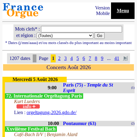
Version
Menu
Mobile
Mots clefs* :
et région :
* Dates (j/mm/aaaa) et/ou mots classés du plus important au moins important
1207 dates
Page
1
2
3
4
5
6
7
8
9
...
41
Concerts Août 2026
Mercredi 5 Août 2026
Paris (75) -
Temple du St
9:00
(1)
Esprit
72. Internationale Orgeltagung Paris
Kurt Lueders
Lien :
orgeltagung-2026.gdo.de/
10:00
Pontaumur (63)
(2)
Xxviiième Festival Bach
Café-Bach Ii/V | Benjamin Alard