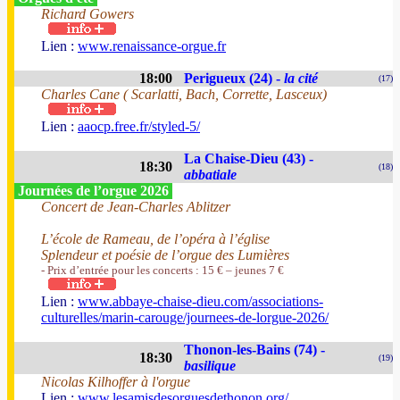
Richard Gowers
Lien :
www.renaissance-orgue.fr
18:00
Perigueux (24) -
la cité
(17)
Charles Cane ( Scarlatti, Bach, Corrette, Lasceux)
Lien :
aaocp.free.fr/styled-5/
La Chaise-Dieu (43) -
18:30
(18)
abbatiale
Journées de l’orgue 2026
Concert de Jean-Charles Ablitzer
L’école de Rameau, de l’opéra à l’église
Splendeur et poésie de l’orgue des Lumières
- Prix d’entrée pour les concerts : 15 € – jeunes 7 €
Lien :
www.abbaye-chaise-dieu.com/associations-
culturelles/marin-carouge/journees-de-lorgue-2026/
Thonon-les-Bains (74) -
18:30
(19)
basilique
Nicolas Kilhoffer à l'orgue
Lien :
www.lesamisdesorguesdethonon.org/