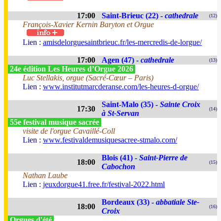
17:00
Saint-Brieuc (22) -
cathedrale
(12)
François-Xavier Kernin Baryton et Orgue
Lien :
amisdelorguesaintbrieuc.fr/les-mercredis-de-lorgue/
17:00
Agen (47) -
cathedrale
(13)
24e édition Les Heures d’Orgue 2026
Luc Stellakis, orgue (Sacré-Cœur – Paris)
Lien :
www.institutmarcderanse.com/les-heures-d-orgue/
Saint-Malo (35) -
Sainte Croix
17:30
(14)
à St-Servan
55e festival musique sacrée
visite de l'orgue Cavaillé-Coll
Lien :
www.festivaldemusiquesacree-stmalo.com/
Blois (41) -
Saint-Pierre de
18:00
(15)
Cabochon
Nathan Laube
Lien :
jeuxdorgue41.free.fr/festival-2022.html
Bordeaux (33) -
abbatiale Ste-
18:00
(16)
Croix
Orgues d'été