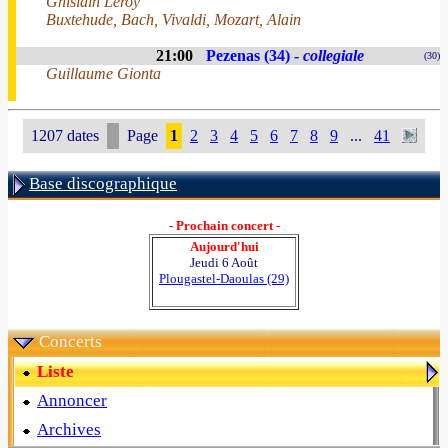
Ghislain Leroy
Buxtehude, Bach, Vivaldi, Mozart, Alain
21:00
Pezenas (34) -
collegiale
(30)
Guillaume Gionta
1207 dates
Page
1
2
3
4
5
6
7
8
9
...
41
Base discographique
- Prochain concert -
Aujourd'hui
Jeudi 6 Août
Plougastel-Daoulas (29)
Concerts
Liste
Annoncer
Archives