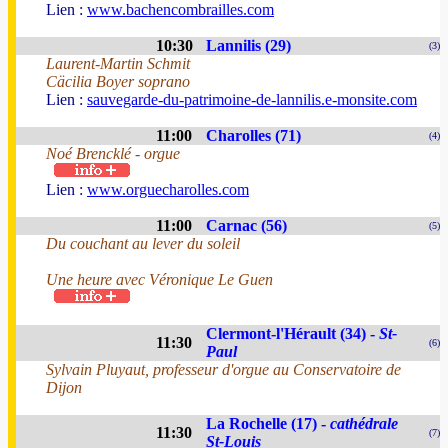
Lien :
www.bachencombrailles.com
10:30
Lannilis (29)
(3)
Laurent-Martin Schmit
Cäcilia Boyer soprano
Lien :
sauvegarde-du-patrimoine-de-lannilis.e-monsite.com
11:00
Charolles (71)
(4)
Noé Brencklé - orgue
Lien :
www.orguecharolles.com
11:00
Carnac (56)
(5)
Du couchant au lever du soleil
Une heure avec Véronique Le Guen
Clermont-l'Hérault (34) -
St-
11:30
(6)
Paul
Sylvain Pluyaut, professeur d'orgue au Conservatoire de
Dijon
La Rochelle (17) -
cathédrale
11:30
(7)
St-Louis